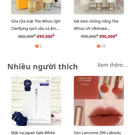
Sữa rửa mặt The Whoo GJH
Set kem chống nắng The
Clarifying sạch sâu và ẩm
Whoo UV Ultimate
mượt - TẶNG Toner +
Brightening Tone-Up bảo
đ
đ
đ
đ
880,000
699,000
990,000
890,000
Emultion.
vệ và nâng tone sáng da
2
23
(Limted)
Nhiều người thích
Xem thêm...
Mặt nạ Japan Gals White
Son Lancome 299 L'absolu