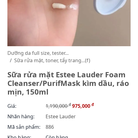
Dưỡng da full size, tester...
Sữa rửa mặt, toner, tẩy trang...(f)
Sữa rửa mặt Estee Lauder Foam
Cleanser/PurifMask kìm dầu, ráo
mịn, 150ml
đ
đ
Giá:
1,190,000
975,000
Nhãn hàng:
Estee Lauder
Mã sản phẩm:
886
Kho hàng:
Còn hàng