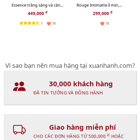
Essence trắng sáng và căng
Rouge Intimatte lì mịn,
mọng da - 30pcs
French Cashmere cam đỏ
đ
đ
449,000
299,000
gạch
7
78
78
Vì sao bạn nên mua hàng tại xuanhanh.com?
30,000 khách hàng
ĐÃ TIN TƯỞNG VÀ ĐỒNG HÀNH
Giao hàng miễn phí
Đ
CHO CÁC ĐƠN HÀNG TỪ 500,000
HOẶC