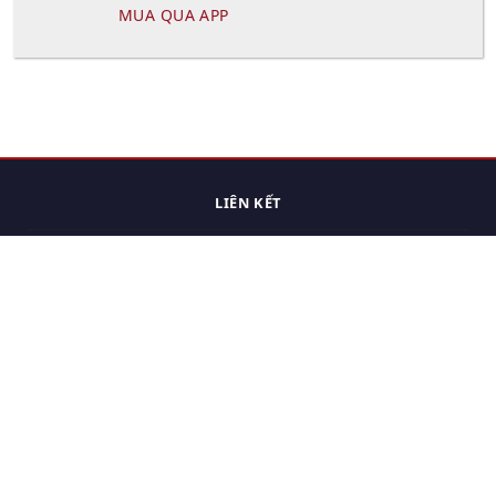
MUA QUA APP
LIÊN KẾT
Trang chủ
Các sản phẩm đã xem.
Cách thức chuyển hàng
Chính sách đổi trả
Chính sách riêng tư
Điều khoản sử dụng
Hỏi đáp
Hướng dẫn mua hàng
Liên hệ