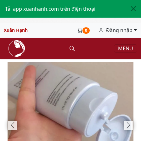
Tải app xuanhanh.com trên điện thoại
Đăng nhập
Xuân Hạnh
0
MENU