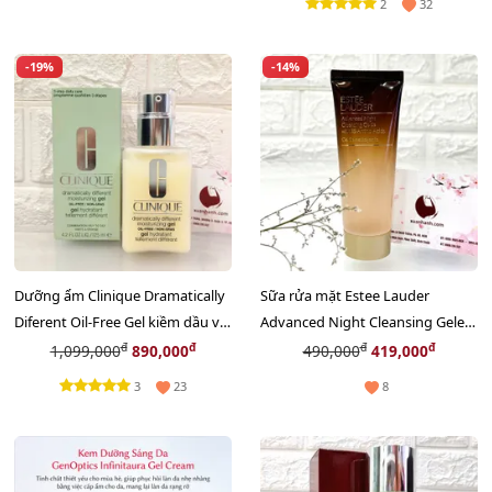
2
32
-19%
-14%
Dưỡng ẩm Clinique Dramatically
Sữa rửa mặt Estee Lauder
Diferent Oil-Free Gel kiềm dầu và
Advanced Night Cleansing Gelee
căng mịn da, 125ml
with 15 Amino Acids, 75ml
đ
đ
đ
đ
1,099,000
890,000
490,000
419,000
3
23
8