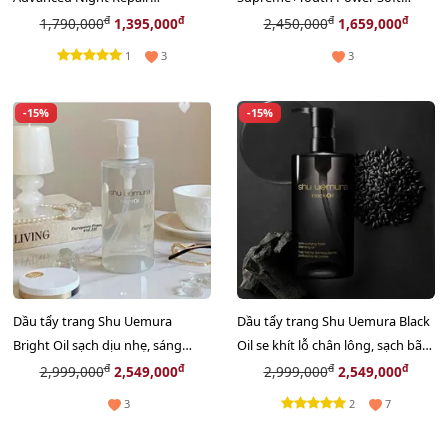
Supercharged chống nhăn thâm
Creme phục hồi da chuyên sâu,
đ
đ
đ
đ
1,790,000
1,395,000
2,450,000
1,659,000
bọng, 15ml
50ml
1
3
3
-15%
-15%
Dầu tẩy trang Shu Uemura
Dầu tẩy trang Shu Uemura Black
Bright Oil sạch dịu nhẹ, sáng
Oil se khít lỗ chân lông, sạch bã
căng mịn da - 450ml bigsize
nhờn - 450ml Bigsize
đ
đ
đ
đ
2,999,000
2,549,000
2,999,000
2,549,000
2
3
7