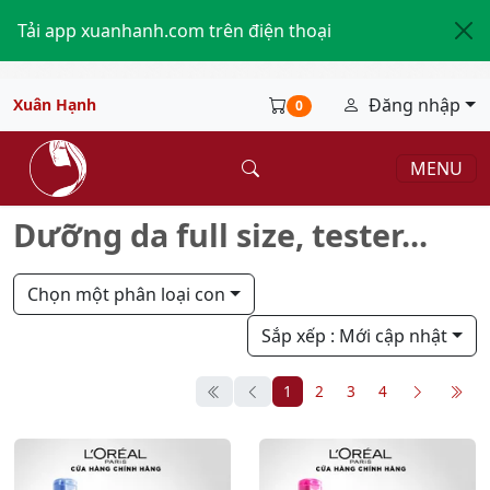
Tải app xuanhanh.com trên điện thoại
Đăng nhập
Xuân Hạnh
0
MENU
Dưỡng da full size, tester...
Chọn một phân loại con
Sắp xếp
: Mới cập nhật
1
2
3
4