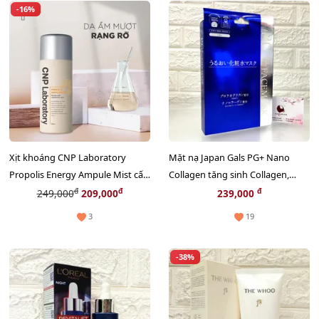
-16%
Xịt khoáng CNP Laboratory
Mặt nạ Japan Gals PG+ Nano
Propolis Energy Ampule Mist cấp
Collagen tăng sinh Collagen,
ẩm và căng mướt da tức thì,
chống lão hoá - 10pcs
đ
đ
đ
249,000
209,000
239,000
50ml
3
19
-38%