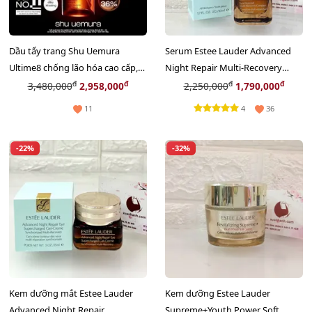
Dầu tẩy trang Shu Uemura
Serum Estee Lauder Advanced
Ultime8 chống lão hóa cao cấp,
Night Repair Multi-Recovery
dòng cải tiến - 450ml bigsize
chống lão hóa chuyên sâu, 50ml
đ
đ
đ
đ
3,480,000
2,958,000
2,250,000
1,790,000
(New)
4
11
36
-22%
-32%
Kem dưỡng mắt Estee Lauder
Kem dưỡng Estee Lauder
Advanced Night Repair
Supreme+Youth Power Soft