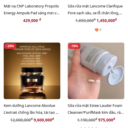
Mặt nạ CNP Laboratory Propolis
Sữa rửa mặt Lancome Clarifique
Energy Ampule Pad sáng mịn và
Pore sạch sâu, se lỗ chân lông,
se nhỏ lỗ chân lông.
sáng da - 125ml (New)
đ
đ
đ
429,000
1,650,000
1,450,000
4
-20%
-18%
Kem dưỡng Lancome Absolue
Sữa rửa mặt Estee Lauder Foam
L'extrait chống lão hóa, tái tạo da
Cleanser/PurifMask kìm dầu, ráo
siêu cao cấp - 50ml (Tester)
mịn, 150ml
đ
đ
đ
đ
12,000,000
9,600,000
1,190,000
975,000