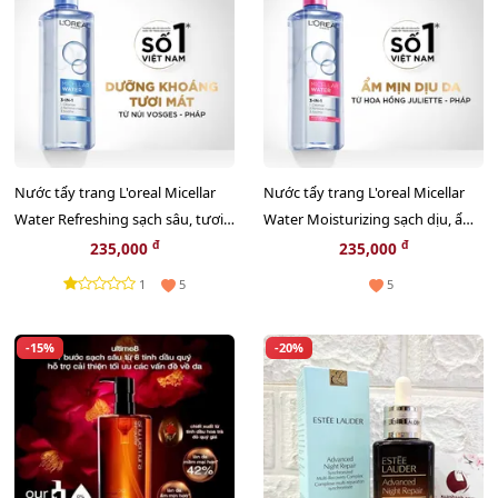
Nước tẩy trang L'oreal Micellar
Nước tẩy trang L'oreal Micellar
Water Refreshing sạch sâu, tươi
Water Moisturizing sạch dịu, ẩm
mới da - 400ml
mịn da - 400ml
đ
đ
235,000
235,000
1
5
5
-15%
-20%