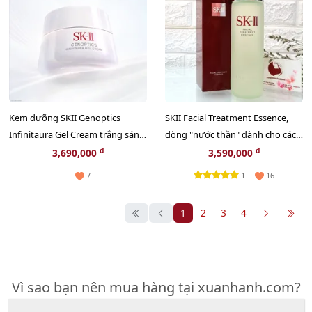
Kem dưỡng SKII Genoptics
SKII Facial Treatment Essence,
Infinitaura Gel Cream trắng sáng,
dòng "nước thần" dành cho các
căng mọng da, 50g (New)
chị em - 230ml (new)
đ
đ
3,690,000
3,590,000
1
7
16
1
2
3
4
Vì sao bạn nên mua hàng tại xuanhanh.com?