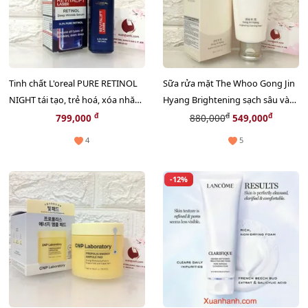
Tinh chất L'oreal PURE RETINOL
Sữa rửa mặt The Whoo Gong Jin
NIGHT tái tạo, trẻ hoá, xóa nhăn,
Hyang Brightening sạch sâu và
giảm nám, 30ml
tươi sáng da, 180ml
đ
đ
đ
799,000
880,000
549,000
4
5
-12%