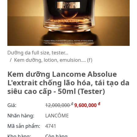
Dưỡng da full size, tester...
Kem dưỡng, lotion, emulsion.... (f)
Kem dưỡng Lancome Absolue
L'extrait chống lão hóa, tái tạo da
siêu cao cấp - 50ml (Tester)
đ
đ
Giá:
12,000,000
9,600,000
Nhãn hàng:
LANCÔME
Mã sản phẩm:
4741
Kho hàng:
Còn hàng