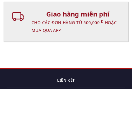
Giao hàng miễn phí
Đ
CHO CÁC ĐƠN HÀNG TỪ 500,000
HOẶC
MUA QUA APP
LIÊN KẾT
Trang chủ
Các sản phẩm đã xem.
Cách thức chuyển hàng
Chính sách đổi trả
Chính sách riêng tư
Điều khoản sử dụng