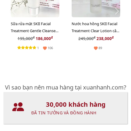
Sữa rửa mặt SKII Facial
Nước hoa hồng SKII Facial
Treatment Gentle Cleanser
Treatment Clear Lotion cân
sạch dịu nhẹ làn da - 20g.
bằng sâu cho da, 30ml
đ
đ
đ
đ
195,000
186,000
249,000
238,000
1
106
89
Vì sao bạn nên mua hàng tại xuanhanh.com?
30,000 khách hàng
ĐÃ TIN TƯỞNG VÀ ĐỒNG HÀNH