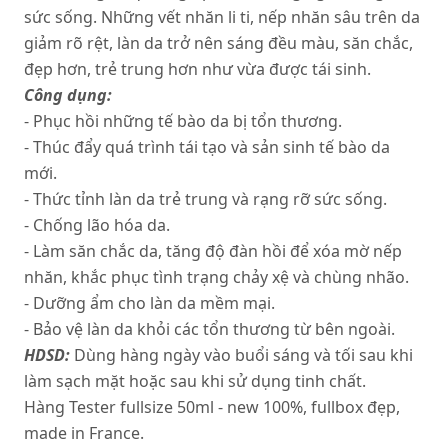
sức sống. Những vết nhăn li ti, nếp nhăn sâu trên da
giảm rõ rệt, làn da trở nên sáng đều màu, săn chắc,
đẹp hơn, trẻ trung hơn như vừa được tái sinh.
Công dụng:
- Phục hồi những tế bào da bị tổn thương.
- Thúc đẩy quá trình tái tạo và sản sinh tế bào da
mới.
- Thức tỉnh làn da trẻ trung và rạng rỡ sức sống.
- Chống lão hóa da.
- Làm săn chắc da, tăng độ đàn hồi để xóa mờ nếp
nhăn, khắc phục tình trạng chảy xệ và chùng nhão.
- Dưỡng ẩm cho làn da mềm mại.
- Bảo vệ làn da khỏi các tổn thương từ bên ngoài.
HDSD:
Dùng hàng ngày vào buổi sáng và tối sau khi
làm sạch mặt hoặc sau khi sử dụng tinh chất.
Hàng Tester fullsize 50ml - new 100%, fullbox đẹp,
made in France.