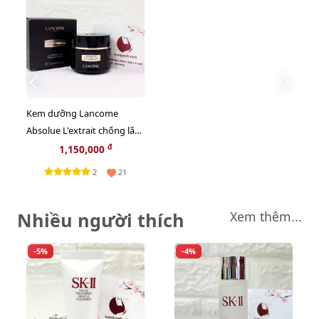
Kem dưỡng Lancome
Absolue L'extrait chống lão
hóa và tái tạo da siêu cao
đ
1,150,000
cấp - 15ml
2
21
Nhiều người thích
Xem thêm...
-5%
-4%