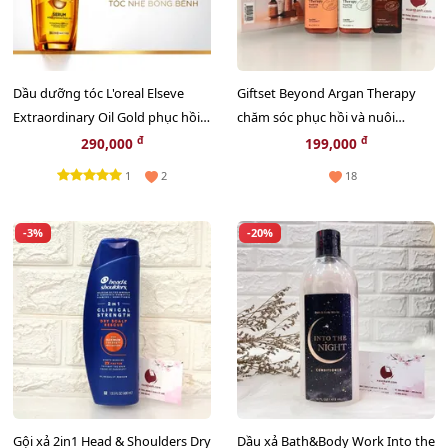
Dầu dưỡng tóc L'oreal Elseve
Giftset Beyond Argan Therapy
Extraordinary Oil Gold phục hồi
chăm sóc phục hồi và nuôi
và suôn mượt tóc, 100ml (New)
dưỡng tóc chắc khỏe, mini 3sp
đ
đ
290,000
199,000
(Hot)
1
2
18
-3%
-20%
Gội xả 2in1 Head & Shoulders Dry
Dầu xả Bath&Body Work Into the