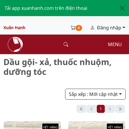
Tải app xuanhanh.com trên điện thoại
Đăng nhập
Xuân Hạnh
0
MENU
Dầu gội- xả, thuốc nhuộm,
dưỡng tóc
Dầu gội- xả, thuốc nhuộm, dưỡng tóc
Sắp xếp
: Mới cập nhật
1
HẾT HÀNG
HẾT HÀNG