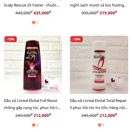
Scalp Rescue 2X Faster - thuốc
night sạch mượt và lưu hương
đặc trị gàu 400ml (Cam)
cực lâu 473ml
đ
đ
đ
đ
449,000
435,000
399,000
319,000
1
-15%
-15%
Dầu xả L'oreal Elvital Full Resist
Dầu xả L'oreal Elvital Total Repair
chống gãy rụng tóc, phục hồi tóc
5 phục hồi tóc hư tổn, hàng nội
hư tổn - 250ml (NEW)
địa Đức, 250ml
đ
đ
đ
đ
249,000
212,000
249,000
212,000
2
5