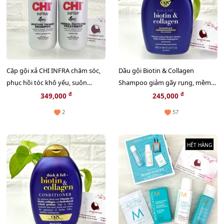
Cặp gội xả CHI INFRA chăm sóc,
Dầu gội Biotin & Collagen
phục hồi tóc khô yếu, suôn
Shampoo giảm gãy rụng, mềm
mượt và chắc khỏe - 177ml x 2
mượt, bồng bềnh - 385ml
đ
đ
349,000
245,000
chai.
2
57
HẾT HÀNG