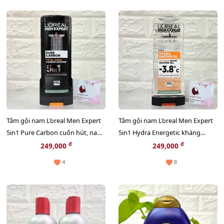
Tắm gội nam L’oreal Men Expert
Tắm gội nam L’oreal Men Expert
5in1 Pure Carbon cuốn hút, nam
5in1 Hydra Energetic kháng
tính (màu đen) - 400ml
khuẩn, mát lạnh (màu trắng) -
đ
đ
249,000
249,000
400ml
4
8