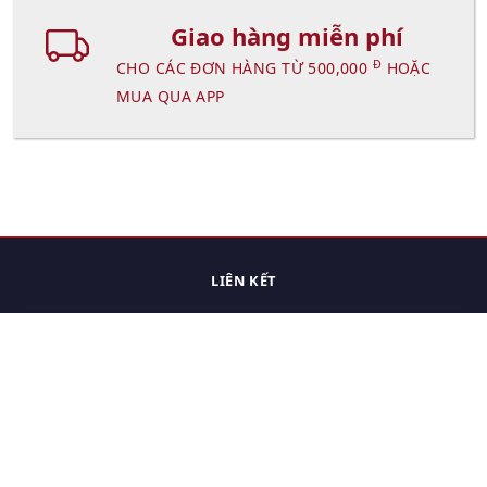
Giao hàng miễn phí
Đ
CHO CÁC ĐƠN HÀNG TỪ 500,000
HOẶC
MUA QUA APP
LIÊN KẾT
Trang chủ
Các sản phẩm đã xem.
Cách thức chuyển hàng
Chính sách đổi trả
Chính sách riêng tư
Điều khoản sử dụng
Hỏi đáp