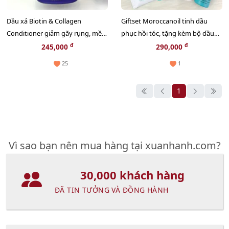
Dầu xả Biotin & Collagen
Giftset Moroccanoil tinh dầu
Conditioner giảm gãy rụng, mềm
phục hồi tóc, tặng kèm bộ dầu
mượt, bồng bềnh - 385ml
gội và xả mini.
đ
đ
245,000
290,000
25
1
1
Vì sao bạn nên mua hàng tại xuanhanh.com?
30,000 khách hàng
ĐÃ TIN TƯỞNG VÀ ĐỒNG HÀNH