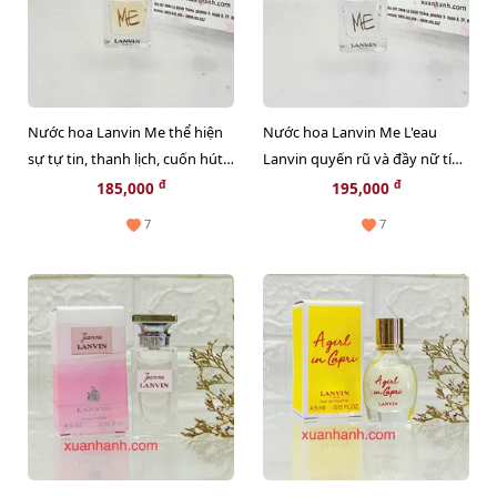
Nước hoa Lanvin Me thể hiện
Nước hoa Lanvin Me L'eau
sự tự tin, thanh lịch, cuốn hút -
Lanvin quyến rũ và đầy nữ tính
EDP, 4.5ml (nắp đen)
- EDT, 4.5ml (nắp bạc)
đ
đ
185,000
195,000
7
7