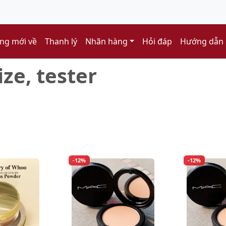
ng mới về
Thanh lý
Nhãn hàng
Hỏi đáp
Hướng dẫn
ize, tester
-12%
-12%