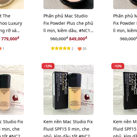
t The
Phấn phủ Mac Studio
Phấn phủ M
Whoo Luxury
Fix Powder Plus che phủ
Fix Powder 
ng rỡ và
lì mịn, kiềm dầu, #NC10
lì mịn, kiề
2 - sáng
trắng sáng (New)
sáng beige
đ
đ
đ
779,000
960,000
849,000
960,000
ẻ.
2
1
20
-12%
-12%
 Studio Fix
Kem nền Mac Studio Fix
Kem nền Ma
ì mịn, che
Fluid SPF15 lì mịn, che
Fluid SPF15
u tốt #NC25
phủ, kìm dầu tốt #NC20
phủ, kìm d