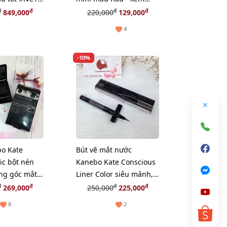
 (New)
gương
đ
đ
đ
đ
849,000
220,000
129,000
4
-10%
bo Kate
Bút vẽ mắt nước
c bột nén
Kanebo Kate Conscious
ng góc mắt
Liner Color siêu mảnh,
g lanh
#06 Grayish Brown
đ
đ
đ
đ
269,000
250,000
225,000
(New)
8
2