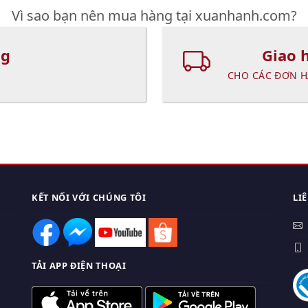
Vì sao bạn nên mua hàng tại xuanhanh.com?
ng
Giao 
CHO CÁC ĐƠN H
KẾT NỐI VỚI CHÚNG TÔI
LI
0
TẢI APP ĐIỆN THOẠI