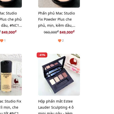
ac Studio
Phấn phủ Mac Studio
Plus che phủ
Fix Powder Plus che
m dầu, #NC15
phủ, mịn, kiềm dầu,
 (New)
#NC20 tự nhiên (New)
đ
đ
đ
đ
849,000
960,000
849,000
1
2
-41%
c Studio Fix
Hộp phấn mắt Estee
 lì mịn, che
Lauder Sculpting 4 ô
ầu tốt #NC15
mini màu nâu - kèm