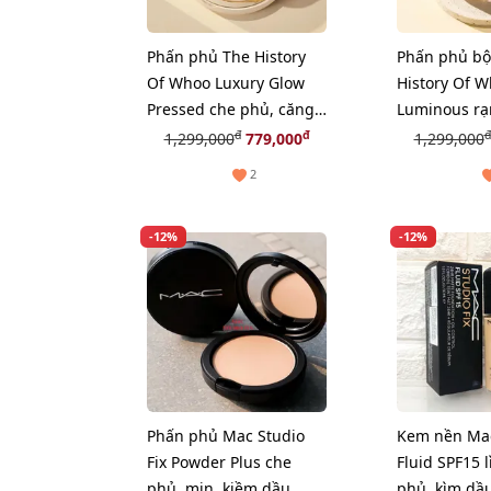
Phấn phủ The History
Phấn phủ bộ
Of Whoo Luxury Glow
History Of 
Pressed che phủ, căng
Luminous rạ
mịn da, #No.2 - sáng tự
mịn da, #No.
đ
đ
đ
1,299,000
779,000
1,299,000
nhiên.
hồng tươi tr
2
-12%
-12%
Phấn phủ Mac Studio
Kem nền Mac
Fix Powder Plus che
Fluid SPF15 l
phủ, mịn, kiềm dầu
phủ, kìm dầ