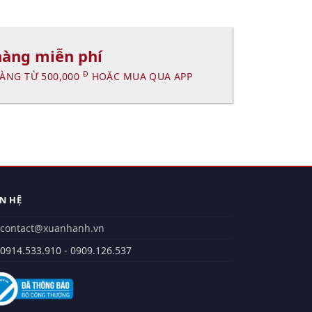
hàng miễn phí
Đ
ÀNG TỪ 500,000
HOẶC MUA QUA APP
ÊN HỆ
contact@xuanhanh.vn
914.533.910 - 0909.126.537