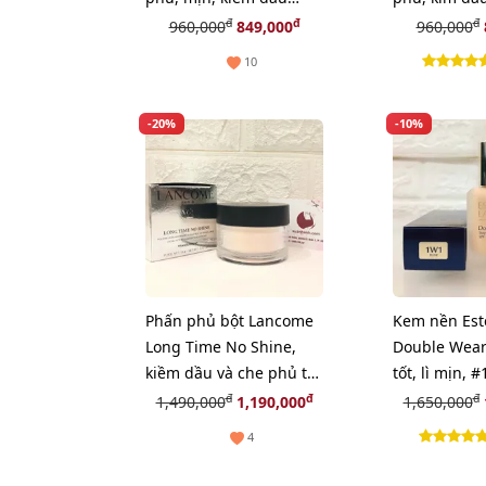
#NC25 trung bình sáng
trung bình 
đ
đ
đ
960,000
849,000
960,000
(New)
10
-20%
-10%
Phấn phủ bột Lancome
Kem nền Est
Long Time No Shine,
Double Wear
kiềm dầu và che phủ tự
tốt, lì mịn, 
nhiên, #Translucent
sáng, 30ml
đ
đ
đ
1,490,000
1,190,000
1,650,000
4