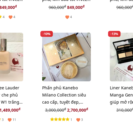
sáng (New)
tự nhiên (New)
sáng beige
đ
đ
đ
849,000
960,000
849,000
960,000
4
4
4
-10%
-13%
ee Lauder
Phấn phủ Kanebo
Liner Kane
 che phủ
Milano Collection siêu
Manga Geni
#1W1 trắng
cao cấp, tuyệt đẹp,
giúp mở rộ
limited 2025
to tròn, lon
đ
đ
đ
1,489,000
3,000,000
2,700,000
310,000
3
1
11
3