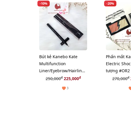
-10%
-20%
Bút kẻ Kanebo Kate
Phấn mắt Ka
Multifunction
Electric Sho
Liner/Eyebrow/Hairline
tượng #OR2 
đa dụng, #EX-1 nâu
đất
đ
đ
đ
250,000
225,000
270,000
đậm (New)
3