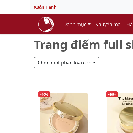
Xuân Hạnh
Danh mục
Khuyến mãi
Hà
Trang điểm full s
Chọn một phân loại con
-40%
-40%