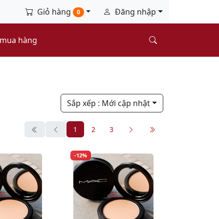
Giỏ hàng
Đăng nhập
0
 mua hàng
Sắp xếp
: Mới cập nhật
1
2
3
-12%