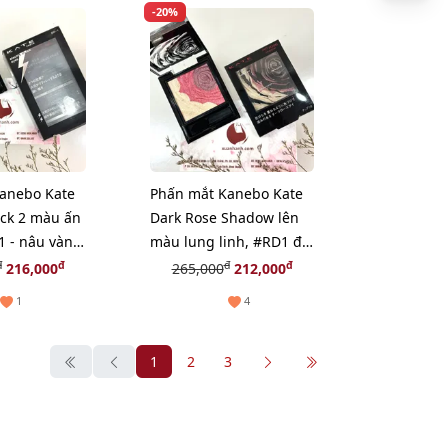
-20%
anebo Kate
Phấn mắt Kanebo Kate
ock 2 màu ấn
Dark Rose Shadow lên
1 - nâu vàng
màu lung linh, #RD1 đỏ
đất quyến rũ.
đ
đ
đ
đ
216,000
265,000
212,000
1
4
1
2
3