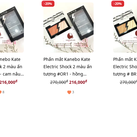
-20%
-20%
nebo Kate
Phấn mắt Kanebo Kate
Phấn mắt K
ck 2 màu ấn
Electric Shock 2 màu ấn
Electric Sh
- cam nâu
tượng #OR1 - hồng
tượng # BR
nude
đồng (New)
đ
đ
đ
216,000
270,000
216,000
270,000
8
3