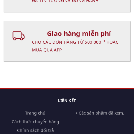
ĐÃ TIN TƯỞNG VÀ ĐỒNG HÀNH
Giao hàng miễn phí
Đ
CHO CÁC ĐƠN HÀNG TỪ 500,000
HOẶC
MUA QUA APP
LIÊN KẾT
Trang chủ
Các sản phẩm đã xem.
Cách thức chuyển hàng
Chính sách đổi trả