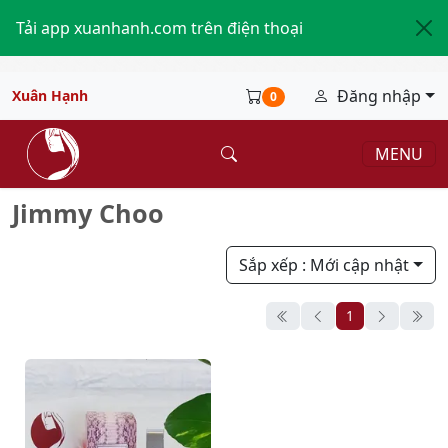
Tải app xuanhanh.com trên điện thoại
Đăng nhập
Xuân Hạnh
0
MENU
Jimmy Choo
Sắp xếp
: Mới cập nhật
1