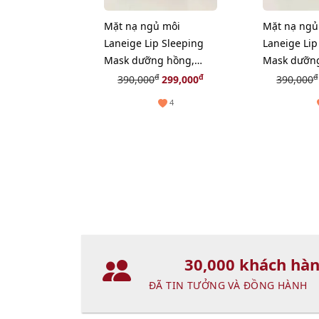
Mặt nạ ngủ môi
Mặt nạ ngủ
Laneige Lip Sleeping
Laneige Lip
Mask dưỡng hồng,
Mask dưỡn
căng mềm môi,
căng mềm 
đ
đ
đ
390,000
299,000
390,000
#Choco-Mint 20g
#Apple-Lim
4
30,000 khách hà
ĐÃ TIN TƯỞNG VÀ ĐỒNG HÀNH