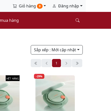
Giỏ hàng
Đăng nhập
0
 mua hàng
Sắp xếp
: Mới cập nhật
1
-29%
HẾT HÀNG