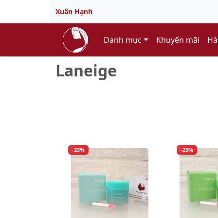
Xuân Hạnh
Danh mục
Khuyến mãi
Hà
Laneige
-23%
-23%