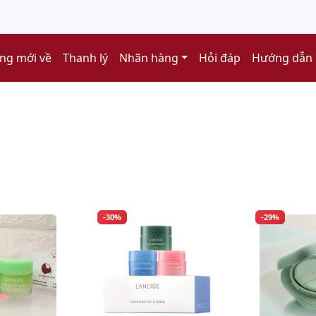
ng mới về
Thanh lý
Nhãn hàng
Hỏi đáp
Hướng dẫn
-30%
-29%