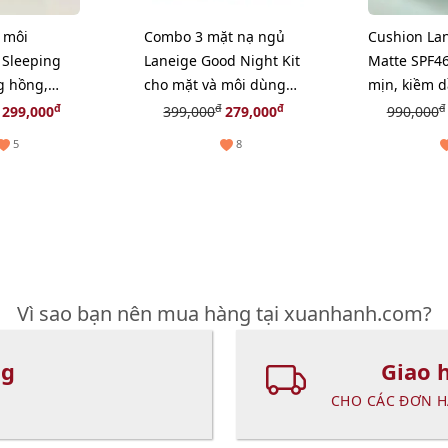
 môi
Combo 3 mặt nạ ngủ
Cushion La
 Sleeping
Laneige Good Night Kit
Matte SPF46
g hồng,
cho mặt và môi dùng
mịn, kiềm 
môi,
nhanh
trắng sáng
đ
đ
đ
đ
299,000
399,000
279,000
990,000
e 20g
5
8
Vì sao bạn nên mua hàng tại xuanhanh.com?
ng
Giao 
CHO CÁC ĐƠN H