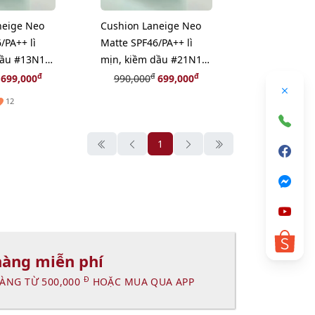
neige Neo
Cushion Laneige Neo
/PA++ lì
Matte SPF46/PA++ lì
dầu #13N1
mịn, kiềm dầu #21N1
sáng tự nhiên
đ
đ
đ
699,000
990,000
699,000
12
1
hàng miễn phí
Đ
ÀNG TỪ 500,000
HOẶC MUA QUA APP