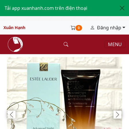
Tải app xuanhanh.com trên điện thoại
Đăng nhập
Xuân Hạnh
0
MENU