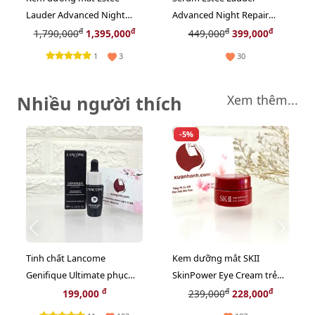
Lauder Advanced Night
Advanced Night Repair
Repair Supercharged chống
Multi-Recovery chống lão
đ
đ
đ
đ
1,790,000
1,395,000
449,000
399,000
nhăn thâm bọng, 15ml
hóa chuyên sâu, 15ml
1
3
30
Nhiều người thích
Xem thêm...
-5%
Tinh chất Lancome
Kem dưỡng mắt SKII
Genifique Ultimate phục
SkinPower Eye Cream trẻ
hồi tối ưu, trẻ hóa da, 7ml
hóa và săn chắc da vùng
đ
đ
đ
199,000
239,000
228,000
(New)
mắt - 2.5g