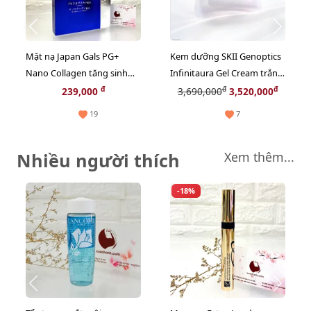
Mặt nạ Japan Gals PG+
Kem dưỡng SKII Genoptics
Nano Collagen tăng sinh
Infinitaura Gel Cream trắng
Collagen, chống lão hoá -
sáng, căng mọng da, 50g
đ
đ
đ
239,000
3,690,000
3,520,000
10pcs
(New)
19
7
Nhiều người thích
Xem thêm...
-18%