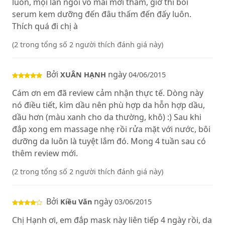
luôn, mọi lần ngồi vỗ mãi mới thấm, giờ thì bôi
serum kem dưỡng đến đâu thấm đến đấy luôn.
Thích quá đi chị à
(2 trong tổng số 2 người thích đánh giá này)
Bởi
ngày
XUÂN HẠNH
04/06/2015
Cám ơn em đã review cảm nhận thực tế. Dòng này
nó điều tiết, kìm dầu nên phù hợp da hỗn hợp dầu,
dầu hơn (màu xanh cho da thường, khô) :) Sau khi
đắp xong em massage nhẹ rồi rửa mặt với nước, bôi
dưỡng da luôn là tuyệt lắm đó. Mong 4 tuần sau có
thêm review mới.
(2 trong tổng số 2 người thích đánh giá này)
Bởi
ngày
Kiều Văn
03/06/2015
Chị Hạnh ơi, em đắp mask này liên tiếp 4 ngày rồi, da