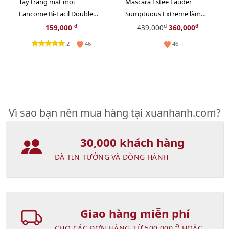
Tẩy trang mắt môi
Mascara Estee Lauder
Lancome Bi-Facil Double
Sumptuous Extreme làm
Action Eye sạch sâu và dịu
dày, dài và siêu cong,
đ
đ
đ
159,000
439,000
360,000
nhẹ, 30ml
fullsize
2
46
46
Vì sao bạn nên mua hàng tại xuanhanh.com?
30,000 khách hàng
ĐÃ TIN TƯỞNG VÀ ĐỒNG HÀNH
Giao hàng miễn phí
Đ
CHO CÁC ĐƠN HÀNG TỪ 500,000
HOẶC