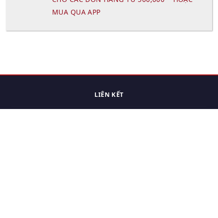
MUA QUA APP
LIÊN KẾT
Trang chủ
Các sản phẩm đã xem.
Cách thức chuyển hàng
Chính sách đổi trả
Chính sách riêng tư
Điều khoản sử dụng
Hỏi đáp
Hướng dẫn mua hàng
Liên hệ