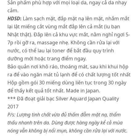
Sản phẩm phù hợp với mọi loại da, ngay cả da nhạy
cảm.
HDSD
:
Làm sạch mặt, đắp mặt nạ lên mặt, nhắm mắt
lại lật miếng cắt vùng mắt đắp lên cả mắt (iu bạn
Nhật thật). Đắp lên cả khu vực mắt, nằm nghỉ ngơi 5-
7p rồi gỡ ra, massage nhẹ. Không cần rửa lại với
nước, có thể lau lại toner để bắt đầu quy trình
dưỡng mới hoặc trang điểm ngay.
Bảo quản nơi khô ráo, thoáng mát, sau khi khui hộp
ra để vào ngăn mát tủ lạnh để có chất lượng tốt nhất
Hộp gồm gói 30 miếng dùng liên tục trong 30 ngày
để thấy kết quả tốt nhất. Made in Japan.
*** Đã đoạt giải bạc Silver Aquard Japan Quality
2017
P/s: Lượng tinh chất vừa đủ thấm đẫm mặt nạ, thẩm
thấu nhanh trên da. Dùng được hàng ngày kể cả mùa
nóng vẫn không bị nổi mụn, không cần rửa lại với nước.