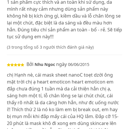
1 sản phẩm cực thích và an toàn khi sử dụng, da
mình rất nhạy cảm nhưng dùng sản phẩm này
không hề bị kích ứng gì, kiềm dầu và lỗ chân lông se
lại một chút, đặc biệt là da sáng và đều màu hơn
hẳn. Đúng tiêu chí sản phẩm an toàn - bổ - rẻ. Sẽ tiếp
tục sử dụng em này!!!
(3 trong tổng số 3 người thích đánh giá này)
Bởi
ngày
Nhu Ngoc
06/06/2015
chị Hạnh nè, cái mask sheet nanoC toẹt dzời ông
mặt trời chị ạ heart emoticon heart emoticon em
đắp chưa đúng 1 tuần mà da cải thiện hẳn chị ạ,
sáng hơn một tí, lỗ chân lông se lại chút chút, cái
thấy rõ nhất là da căng hơn hẳn, như đc uống nước
í!! Thích thứ 2 là nó ko làm em bị break out, em hay
bị mụn mỗi khi đắp mấy cái của HQ lắm. Đắp cỡ 15-
20 phút là mask khô đi xong em dùng skincare lên