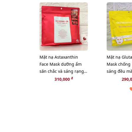
Mặt nạ Astaxanthin
Mặt nạ Gluta
Face Mask dưỡng ẩm
Mask chống 
săn chắc và sáng rạng
sáng đều mà
rỡ làn da - 40pcs (New)
33pcs
đ
310,000
290,