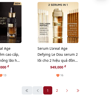
al Age
Serum L'oreal Age
êm cao cấp,
Defying Le Dou serum 2
hống lão hoá
lõi cho 2 hiệu quả đồng
, 30ml
thời: trẻ và trắng, 30ml
đ
đ
,000
949,000
13
16
1
2