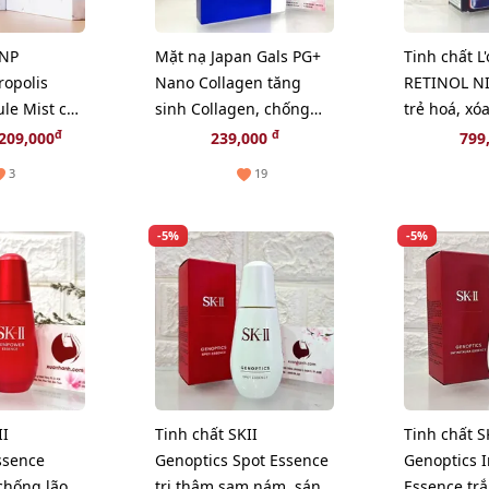
CNP
Mặt nạ Japan Gals PG+
Tinh chất L
ropolis
Nano Collagen tăng
RETINOL NI
le Mist cấp
sinh Collagen, chống
trẻ hoá, xó
mướt da tức
lão hoá - 10pcs
nám, 30ml
đ
đ
209,000
239,000
799
3
19
-5%
-5%
II
Tinh chất SKII
Tinh chất S
ssence
Genoptics Spot Essence
Genoptics I
chống lão
trị thâm sạm nám, sáng
Essence tr