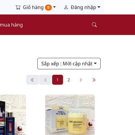
Giỏ hàng
Đăng nhập
0
 mua hàng
Sắp xếp
: Mới cập nhật
1
2