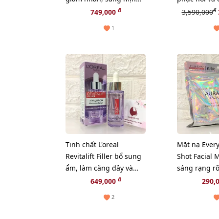
da, 30ml
hóa chuyên 
đ
đ
749,000
3,590,000
(new)
1
Tinh chất L'oreal
Mặt nạ Ever
Revitalift Filler bổ sung
Shot Facial 
ẩm, làm căng đầy và
sáng rạng r
chống lão hóa, 30ml
da, 31pcs
đ
649,000
290,
2