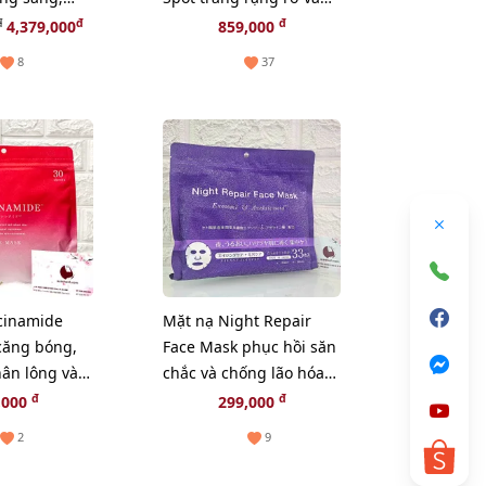
 đều màu
giảm sạm nám, 30ml
đ
đ
đ
4,379,000
859,000
(Hot)
8
37
cinamide
Mặt nạ Night Repair
căng bóng,
Face Mask phục hồi săn
chân lông và
chắc và chống lão hóa
a - 30pcs
da - 33pcs (New)
đ
đ
,000
299,000
2
9