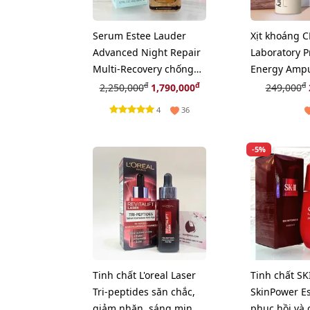
Serum Estee Lauder
Xịt khoáng 
Advanced Night Repair
Laboratory P
Multi-Recovery chống
Energy Ampu
lão hóa chuyên sâu,
ẩm và căng 
đ
đ
đ
2,250,000
1,790,000
249,000
50ml
thì, 50ml
4
36
-5%
Tinh chất L'oreal Laser
Tinh chất SK
Tri-peptides săn chắc,
SkinPower E
giảm nhăn, sáng mịn
phục hồi và 