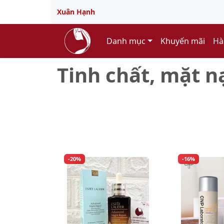
Xuân Hạnh
Danh mục
Khuyến mãi
Hà
Tinh chất, mặt nạ
Tinh chất, mặt nạ, xịt khoáng...
-20%
-16%