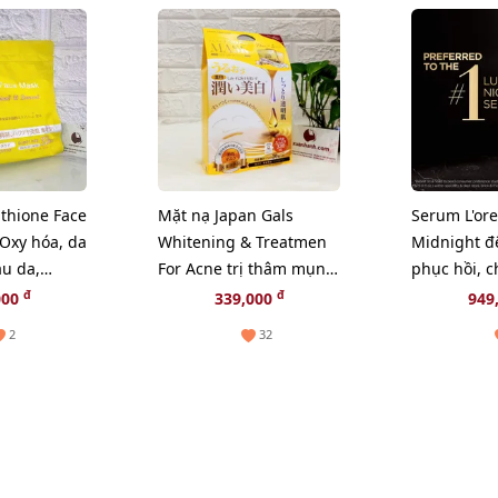
thione Face
Mặt nạ Japan Gals
Serum L'ore
Oxy hóa, da
Whitening & Treatmen
Midnight đ
u da,
For Acne trị thâm mụn,
phục hồi, c
sáng da - 20pcs
chuyên sâu
đ
đ
000
339,000
949
2
32