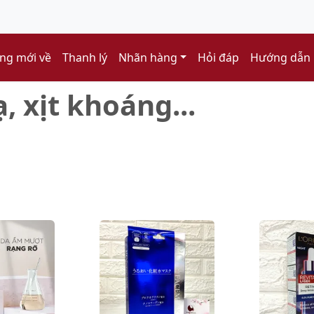
ng mới về
Thanh lý
Nhãn hàng
Hỏi đáp
Hướng dẫn
, xịt khoáng...