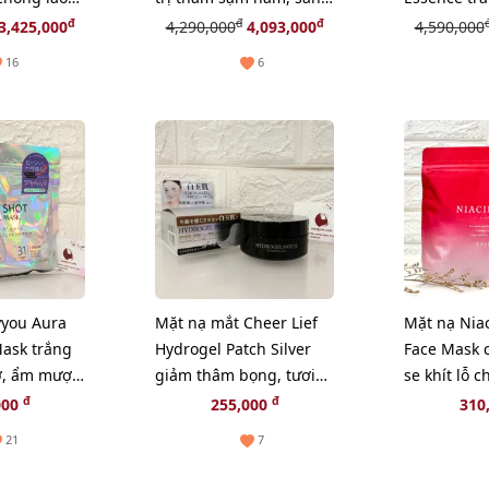
sâu - 50ml
đều màu da - 50ml
căng mọng
đ
đ
đ
3,425,000
4,290,000
4,093,000
4,590,000
(new)
da, 50ml
16
6
yyou Aura
Mặt nạ mắt Cheer Lief
Mặt nạ Nia
Mask trắng
Hydrogel Patch Silver
Face Mask 
ỡ, ẩm mượt
giảm thâm bọng, tươi
se khít lỗ 
trẻ mắt, 60pcs (New)
sáng mịn d
đ
đ
000
255,000
310
(NEW)
21
7