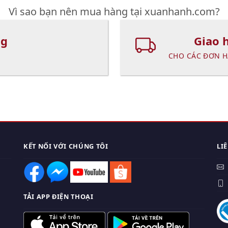
Vì sao bạn nên mua hàng tại xuanhanh.com?
ng
Giao 
CHO CÁC ĐƠN H
KẾT NỐI VỚI CHÚNG TÔI
LI
0
TẢI APP ĐIỆN THOẠI