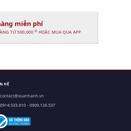
hàng miễn phí
Đ
ÀNG TỪ 500,000
HOẶC MUA QUA APP
ÊN HỆ
contact@xuanhanh.vn
914.533.910 - 0909.126.537