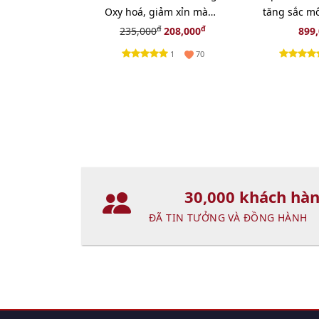
Oxy hoá, giảm xỉn màu
tăng sắc mô
da - 50ml
Coral - cam
đ
đ
235,000
208,000
899
(New)
1
70
30,000 khách hà
ĐÃ TIN TƯỞNG VÀ ĐỒNG HÀNH