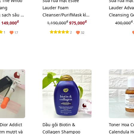
t The Whoo
Sữa rửa mặt Estee
Sữa rửa mặt
yang
Lauder Foam
Lauder Adva
 sạch sâu và
Cleanser/PurifMask kìm
Cleansing G
a, 40ml
dầu, ráo mịn, 150ml
Amino Acids
đ
đ
đ
đ
149,000
1,190,000
975,000
490,000
1
2
17
32
Dior Addict
Dầu gội Biotin &
Toner Hoa C
ềm mượt và
Collagen Shampoo
Calendula H