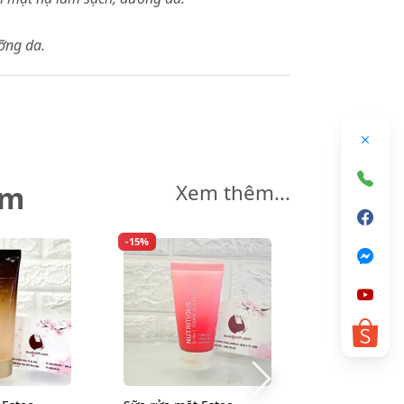
ưỡng da.
êm
Xem thêm...
-15%
-5%