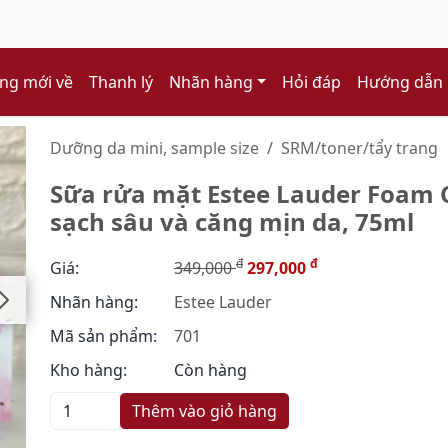
ng mới về
Thanh lý
Nhãn hàng
Hỏi đáp
Hướng dẫn
Dưỡng da mini, sample size
SRM/toner/tẩy trang
Sữa rửa mặt Estee Lauder Foam 
sạch sâu và căng mịn da, 75ml
đ
đ
Giá:
349,000
297,000
Nhãn hàng:
Estee Lauder
Mã sản phẩm:
701
Kho hàng:
Còn hàng
Thêm vào giỏ hàng