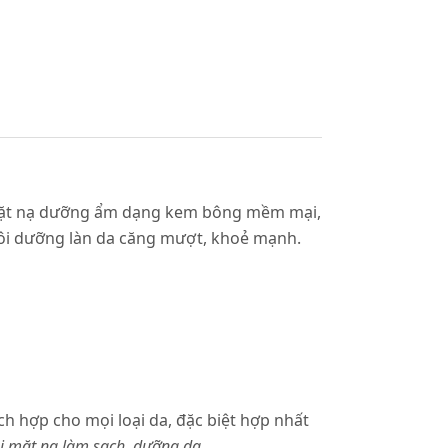
mặt nạ dưỡng ẩm dạng kem bông mềm mại,
uôi dưỡng làn da căng mượt, khoẻ mạnh.
h hợp cho mọi loại da, đặc biệt hợp nhất
ại mặt nạ làm sạch, dưỡng da.