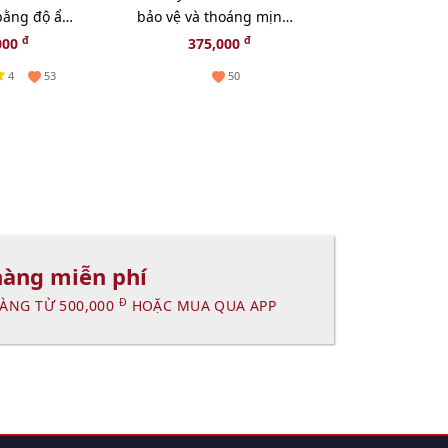
 bằng độ ẩm
bảo vệ và thoáng mịn
collagen và 
- 40ml
đẹp da (New)
chúa thiên n
đ
đ
đ
000
375,000
330,000
1
4
53
50
hàng miễn phí
Đ
ÀNG TỪ 500,000
HOẶC MUA QUA APP