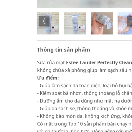
Thông tin sản phẩm
Sữa rửa mặt
Estee Lauder Perfectly Clea
không chứa xà phòng giúp làm sạch sâu n
Ưu điểm:
- Giúp làm sạch da toàn diện, loại bỏ bụi 
- Kiểm soát bã nhờn, thông thoáng lỗ chân 
- Dưỡng ẩm cho da dùng như mặt nạ dưỡ
- Giúp da sạch sẽ, thông thoáng và khỏe 
- Không bào mòn da, không kích ứng, khôn
Có mặt trong Top 10 sản phẩm bán chạy nh
với da thường, hỗn hợp.
Dòng nâng cấp mới 