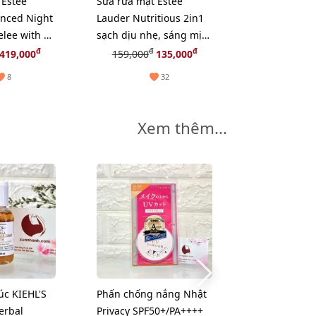
 Estee
Sữa rửa mặt Estee
Sữa rửa mặt S
nced Night
Lauder Nutritious 2in1
Treatment Cl
elee with 15
sạch dịu nhẹ, sáng mịn
Gentle sạch 
, 75ml
da, 30ml
mềm mướt da
đ
đ
đ
đ
419,000
159,000
135,000
1,650,000
1
(New)
8
32
Xem thêm...
-40%
úc KIEHL'S
Phấn chống nắng Nhật
Kem dưỡng 
erbal
Privacy SPF50+/PA++++
Kanebo Fresh