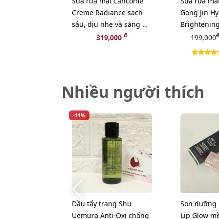
Sữa rửa mặt Lancome
Sữa rửa mặ
Creme Radiance sạch
Gong Jin H
sâu, dịu nhẹ và sáng da
Brightening
- 50ml (NEW)
tươi sáng d
đ
đ
319,000
199,000
Nhiều người thích
-11%
Dầu tẩy trang Shu
Son dưỡng 
Uemura Anti-Oxi chống
Lip Glow m