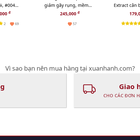
i, #004
giảm gãy rụng, mềm
Extract cân
 tự nhiên
mượt, bồng bềnh -
và sạch sâu 
đ
đ
,000
245,000
179,
385ml
2
69
57
Vì sao bạn nên mua hàng tại xuanhanh.com?
ng
Giao 
CHO CÁC ĐƠN H