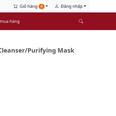
Giỏ hàng
Đăng nhập
0
 mua hàng
Cleanser/Purifying Mask