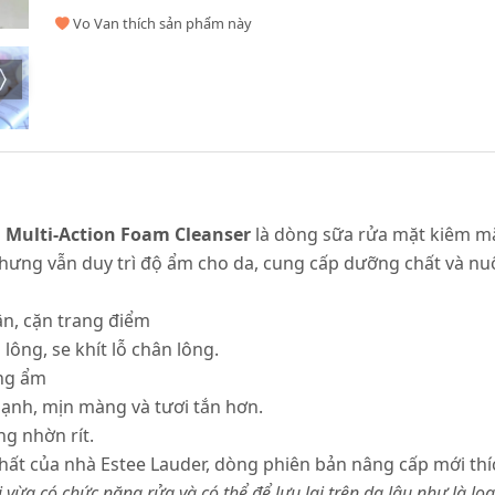
Vo Van thích sản phẩm này
n Multi-Action Foam Cleanser
là dòng sữa rửa mặt kiêm 
hưng vẫn duy trì độ ẩm cho da, cung cấp dưỡng chất và n
bận, cặn trang điểm
lông, se khít lỗ chân lông.
ng ẩm
mạnh, mịn màng và tươi tắn hơn.
g nhờn rít.
ất của nhà Estee Lauder, dòng phiên bản nâng cấp mới thíc
vừa có chức năng rửa và có thể để lưu lại trên da lâu như là lo