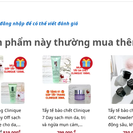
đăng nhập để có thể viết đánh giá
n phẩm này thường mua th
ng Clinique
Tẩy tế bào chết Clinique
Tẩy tế bào 
y Off sạch
7 Day sạch mịn da, trị
GKC Powder
ẹ cho da,
và ngừa mụn cám,
động sâu, kh
A 1 TẶNG 1
100ml - TẶNG 1 SÁP TẨY
hộp 32 viên
đ
đ
đ
819,000
799,000
750,