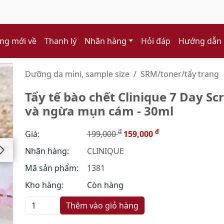
ng mới về
Thanh lý
Nhãn hàng
Hỏi đáp
Hướng dẫn
Dưỡng da mini, sample size
SRM/toner/tẩy trang
Tẩy tế bào chết Clinique 7 Day Sc
và ngừa mụn cám - 30ml
đ
đ
Giá:
199,000
159,000
Nhãn hàng:
CLINIQUE
Mã sản phẩm:
1381
Kho hàng:
Còn hàng
Thêm vào giỏ hàng