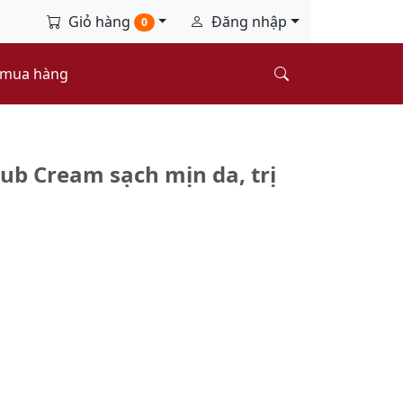
Giỏ hàng
Đăng nhập
0
 mua hàng
rub Cream sạch mịn da, trị