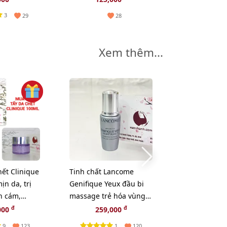
3
29
28
Xem thêm...
-5%
hết Clinique
Tinh chất Lancome
Sữa rửa mặt S
ịn da, trị
Genifique Yeux đầu bi
Treatment Ge
n cám,
massage trẻ hóa vùng
Cleanser sạc
G 1 SÁP TẨY
mắt, 5ml.
làn da - 20g.
đ
đ
đ
000
259,000
195,000
1
IQUE
9
1
123
120