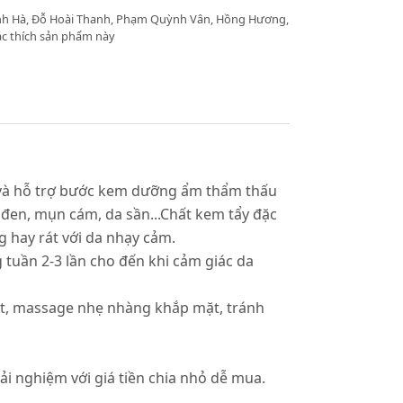
anh Hà, Đỗ Hoài Thanh, Phạm Quỳnh Vân, Hồng Hương,
c thích sản phẩm này
a và hỗ trợ bước kem dưỡng ẩm thẩm thấu
 đen, mụn cám, da sần...Chất kem tẩy đặc
g hay rát với da nhạy cảm.
g tuần 2-3 lần cho đến khi cảm giác da
mặt, massage nhẹ nhàng khắp mặt, tránh
rải nghiệm với giá tiền chia nhỏ dễ mua.