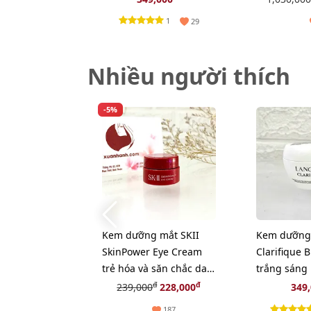
TẨY DA CHẾ
1
29
Nhiều người thích
-5%
Kem dưỡng mắt SKII
Kem dưỡng
SkinPower Eye Cream
Clarifique 
trẻ hóa và săn chắc da
trắng sáng
vùng mắt - 2.5g
se mịn, 15m
đ
đ
239,000
228,000
349
187