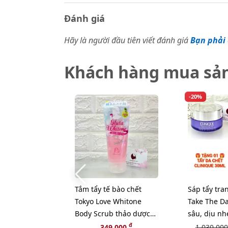
Đánh giá
Hãy là người đầu tiên viết đánh giá
Bạn phải 
Khách hàng mua sả
-20%
Tắm tẩy tế bào chết
Sáp tẩy tra
Tokyo Love Whitone
Take The Da
Body Scrub thảo dược
sâu, dịu nh
thiên nhiên.
125ml - MU
đ
349,000
1,030,000