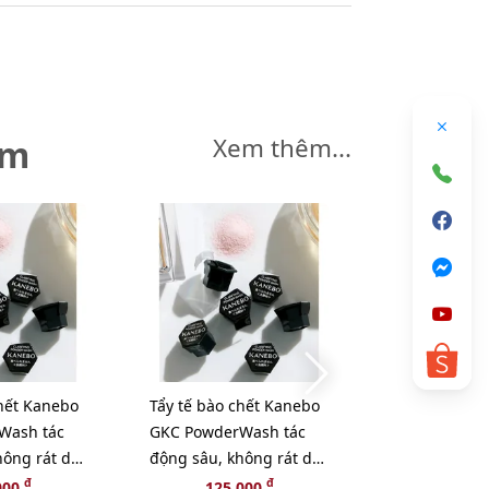
êm
Xem thêm...
chết Kanebo
Tẩy tế bào chết Kanebo
Wash tác
GKC PowderWash tác
ông rát da,
động sâu, không rát da,
5 viên lẻ.
đ
đ
000
125,000