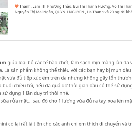
Thanh, Lâm Thị Phương Thảo, Bui Thi Thanh Hương, Võ Thị Th
Nguyễn Thị Mai Ngân, QUYNH NGUYEN , Ha Thanh và 20 người khá
eam
giúp loại bỏ các tế bào chết, làm sạch mịn màng làn d
a. Là sản phẩm không thể thiếu với các bạn hay bị mụn đầu
thật vừa đủ tiếp xúc êm trên da nhưng không gây tổn thươn
o buổi chiều tối, nếu da quá dơ thời gian đầu có thể sử dụn
 sử dụng 1 lần duy trì thôi nhé.
 sữa rửa mặt... sau đó cho 1 lượng vừa đủ ra tay, xoa lên 
i có lại rất là tiện cho các anh chị em thích di chuyển và t