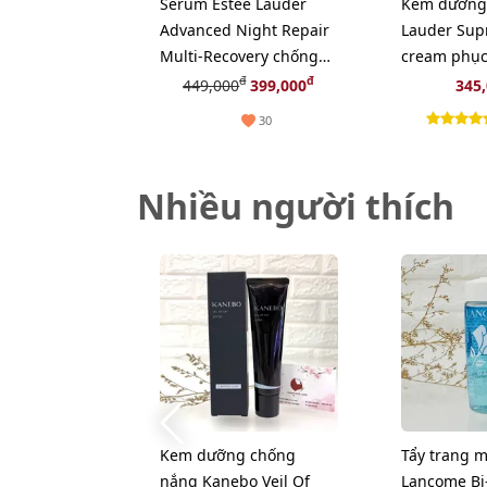
Serum Estee Lauder
Kem dưỡng 
Advanced Night Repair
Lauder Sup
Multi-Recovery chống
cream phục
lão hóa chuyên sâu,
chuyên sâu
đ
đ
449,000
399,000
345
15ml
30
Nhiều người thích
Kem dưỡng chống
Tẩy trang m
nắng Kanebo Veil Of
Lancome Bi-