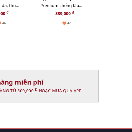
 da, thư
Premium chống lão
Max son dư
 lão hóa -
hóa, săn chắc da, 20pcs
tăng sắc cho
đ
đ
000
339,000
179,
- TẶNG 1 CHAI TONER
44
42
NGẪU NHIÊN
hàng miễn phí
Đ
ÀNG TỪ 500,000
HOẶC MUA QUA APP