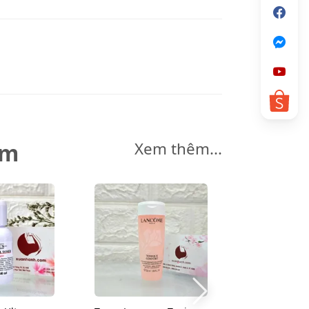
êm
Xem thêm...