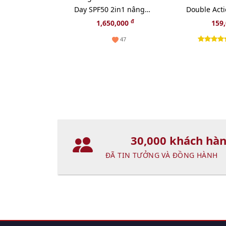
Day SPF50 2in1 nâng
Double Acti
tông trắng hồng 60ml
sâu và dịu 
đ
1,650,000
159
47
30,000 khách hà
ĐÃ TIN TƯỞNG VÀ ĐỒNG HÀNH