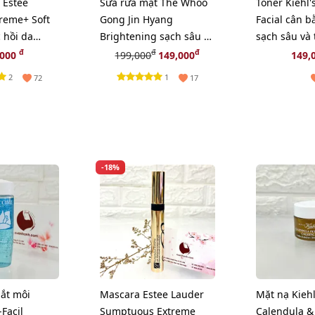
Estee
Sữa rửa mặt The Whoo
Toner Kiehl's
reme+ Soft
Gong Jin Hyang
Facial cân bằng độ PH,
 hồi da
Brightening sạch sâu và
sạch sâu và 
, 15ml
tươi sáng da, 40ml
da - 40ml
đ
đ
đ
,000
199,000
149,000
149,
2
1
72
17
-18%
ắt môi
Mascara Estee Lauder
Mặt nạ Kiehl
Facil
Sumptuous Extreme
Calendula &