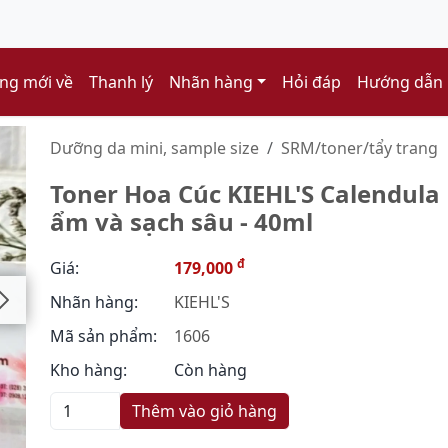
ng mới về
Thanh lý
Nhãn hàng
Hỏi đáp
Hướng dẫn
Dưỡng da mini, sample size
SRM/toner/tẩy trang
Toner Hoa Cúc KIEHL'S Calendula 
ẩm và sạch sâu - 40ml
đ
Giá:
179,000
Nhãn hàng:
KIEHL'S
Mã sản phẩm:
1606
Kho hàng:
Còn hàng
Thêm vào giỏ hàng