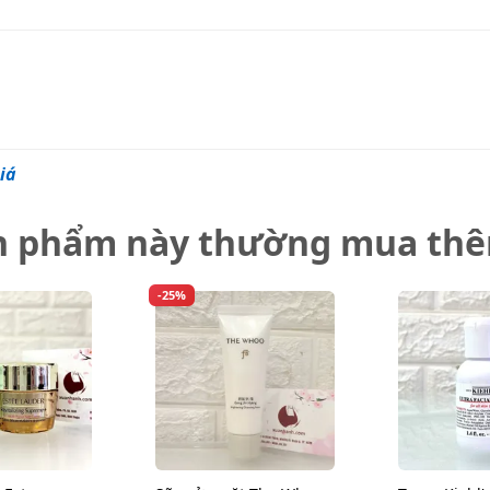
iá
n phẩm này thường mua th
-25%