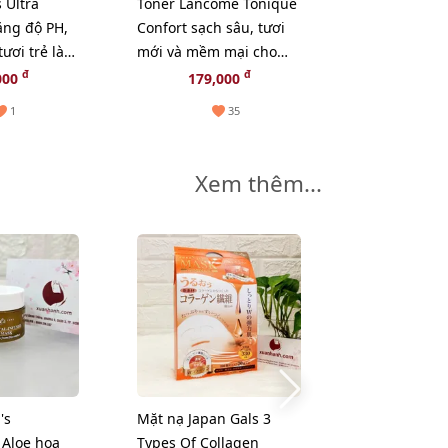
 Ultra
Toner Lancome Tonique
Vỉ son Dior A
Confort sạch sâu, tươi
sao mới với 
tươi trẻ làn
mới và mềm mại cho
rỡ, bóng mượ
làn da, 50ml
24h
đ
đ
000
179,000
165,
1
35
Xem thêm...
's
Mặt nạ Japan Gals 3
Vỉ son dưỡng
 Aloe hoa
Types Of Collagen
Plump & Glo