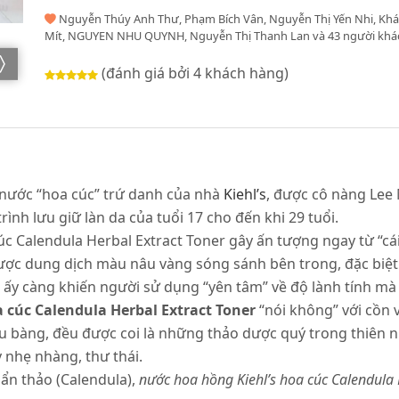
Nguyễn Thúy Anh Thư, Phạm Bích Vân, Nguyễn Thị Yến Nhi, Kh
Mít, NGUYEN NHU QUYNH, Nguyễn Thị Thanh Lan và 43 người khác
(đánh giá bởi 4 khách hàng)
 nước “hoa cúc” trứ danh của nhà
Kiehl’s
, được cô nàng Lee 
nh lưu giữ làn da của tuổi 17 cho đến khi 29 tuổi.
úc Calendula Herbal Extract Toner gây ấn tượng ngay từ “cá
 được dung dịch màu nâu vàng sóng sánh bên trong, đặc biệ
 ấy càng khiến người sử dụng “yên tâm” về độ lành tính m
a cúc Calendula Herbal Extract Toner
“nói không” với cồn 
ưu bàng, đều được coi là những thảo dược quý trong thiên 
nhẹ nhàng, thư thái.
ẩn thảo (Calendula),
nước hoa hồng Kiehl’s hoa cúc Calendula 