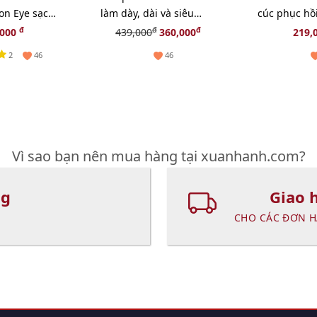
on Eye sạch
làm dày, dài và siêu
cúc phục hồi
nhẹ, 30ml
cong, fullsize
giãn và chậm
đ
đ
đ
,000
439,000
360,000
219,
14ml
2
46
46
Vì sao bạn nên mua hàng tại xuanhanh.com?
ng
Giao 
CHO CÁC ĐƠN H