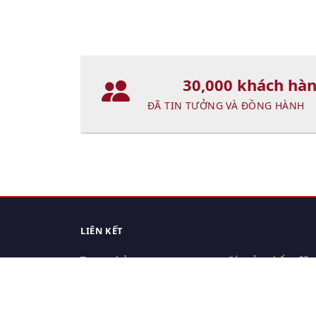
30,000 khách hà
ĐÃ TIN TƯỞNG VÀ ĐỒNG HÀNH
LIÊN KẾT
Trang chủ
Các sản phẩm đã
xem.
Cách thức chuyển hàng
Chính sách đổi trả