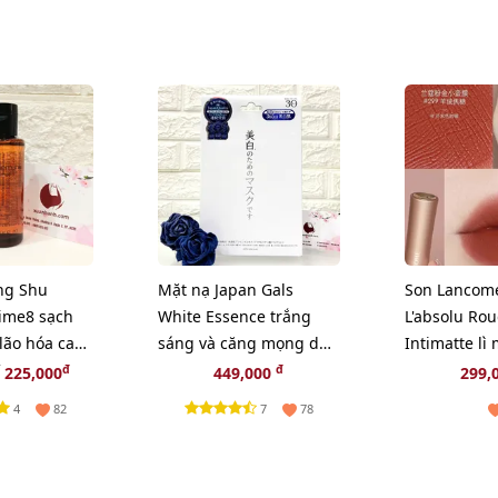
ng Shu
Mặt nạ Japan Gals
Son Lancom
ime8 sạch
White Essence trắng
L'absolu Ro
lão hóa cao
sáng và căng mọng da -
Intimatte lì
50ml
30pcs
Cashmere c
đ
đ
225,000
449,000
299,
4
7
82
78