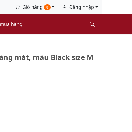
Giỏ hàng
Đăng nhập
0
 mua hàng
áng mát, màu Black size M