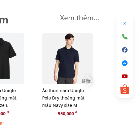
êm
Xem thêm...
 Uniqlo
Áo thun nam Uniqlo
Áo thun nam
oáng mát,
Polo Dry thoáng mát,
Polo Dry tho
ze L
màu Navy size M
màu Navy siz
đ
đ
000
550,000
550,
1