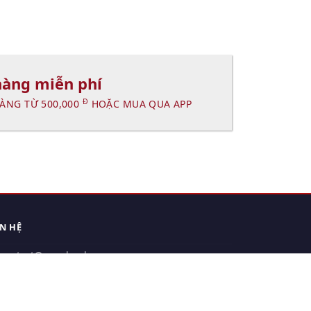
hàng miễn phí
Đ
ÀNG TỪ 500,000
HOẶC MUA QUA APP
ÊN HỆ
contact@xuanhanh.vn
914.533.910 - 0909.126.537