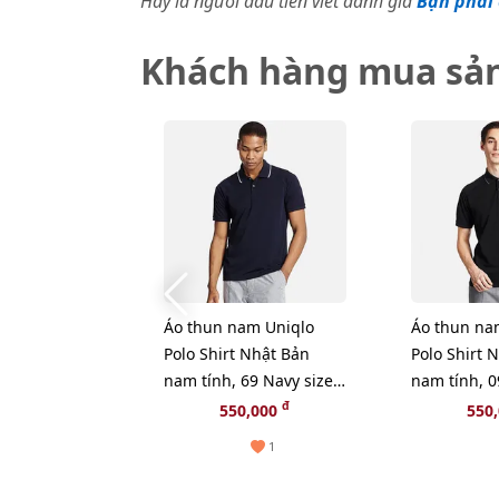
Hãy là người đầu tiên viết đánh giá
Bạn phải 
Khách hàng mua sả
Áo thun nam Uniqlo
Áo thun na
Polo Shirt Nhật Bản
Polo Shirt 
nam tính, 69 Navy size
nam tính, 0
M
L
đ
550,000
550
1