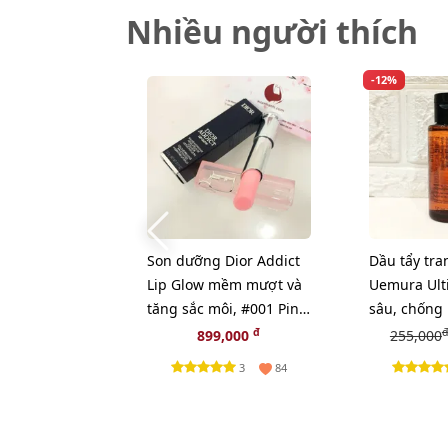
Nhiều người thích
-12%
Son dưỡng Dior Addict
Dầu tẩy tra
Lip Glow mềm mượt và
Uemura Ult
tăng sắc môi, #001 Pink
sâu, chống 
- hồng tự nhiên (New)
cấp nhất - 
đ
đ
899,000
255,000
3
84