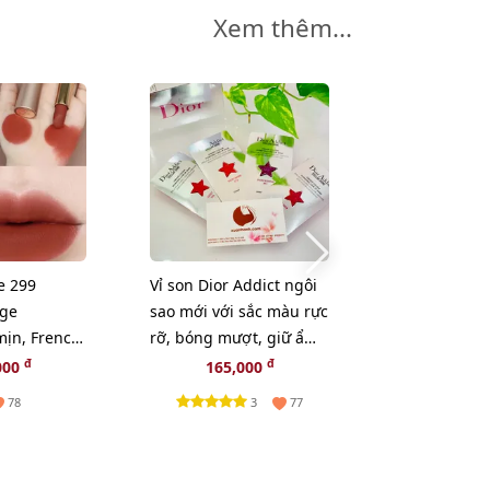
Xem thêm...
-22%
e 299
Vỉ son Dior Addict ngôi
Refill Cushi
uge
sao mới với sắc màu rực
Kate Color &
 mịn, French
rỡ, bóng mượt, giữ ẩm
SPF50+ che ph
am đỏ gạch
24h
mịn, #05 sán
đ
đ
đ
000
165,000
340,000
2
3
78
77