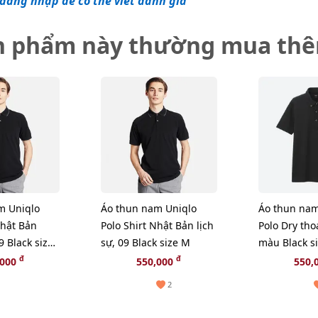
đăng nhập để có thể viết đánh giá
n phẩm này thường mua th
m Uniqlo
Áo thun nam Uniqlo
Áo thun nam
Nhật Bản
Polo Shirt Nhật Bản lịch
Polo Dry th
9 Black size
sự, 09 Black size M
màu Black si
đ
đ
,000
550,000
550,
2