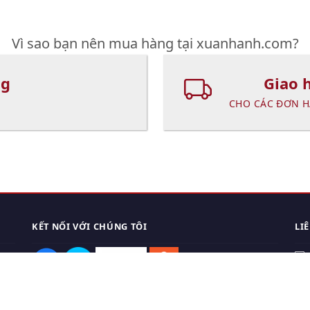
Vì sao bạn nên mua hàng tại xuanhanh.com?
ng
Giao 
CHO CÁC ĐƠN H
KẾT NỐI VỚI CHÚNG TÔI
LI
0
TẢI APP ĐIỆN THOẠI