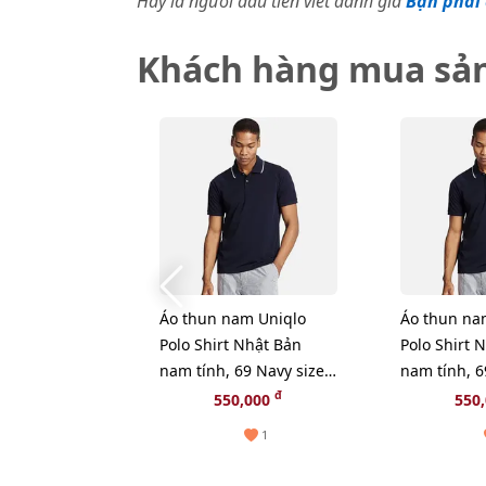
Hãy là người đầu tiên viết đánh giá
Bạn phải 
Khách hàng mua sả
Áo thun nam Uniqlo
Áo thun na
Polo Shirt Nhật Bản
Polo Shirt 
nam tính, 69 Navy size
nam tính, 6
M
đ
550,000
550
1