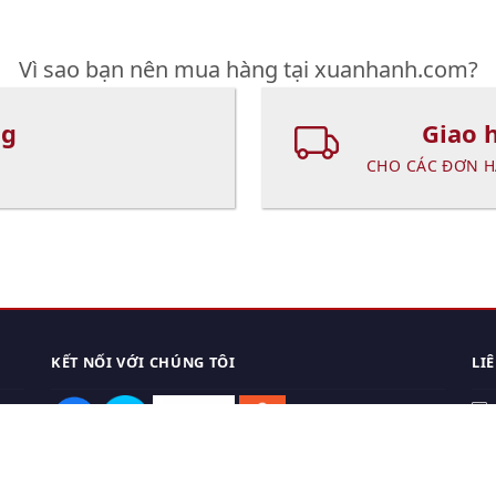
Vì sao bạn nên mua hàng tại xuanhanh.com?
ng
Giao 
CHO CÁC ĐƠN H
KẾT NỐI VỚI CHÚNG TÔI
LI
0
TẢI APP ĐIỆN THOẠI