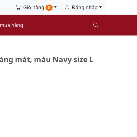
Giỏ hàng
Đăng nhập
0
 mua hàng
áng mát, màu Navy size L