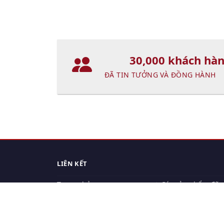
30,000 khách hà
ĐÃ TIN TƯỞNG VÀ ĐỒNG HÀNH
LIÊN KẾT
Trang chủ
Các sản phẩm đã
xem.
Cách thức chuyển hàng
Chính sách đổi trả