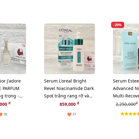
-20%
or J'adore
Serum L'oreal Bright
Serum Estee
E PARFUM
Revel Niacinamide Dark
Advanced Ni
ng trọng -
Spot trắng rạng rỡ và
Multi-Recov
giảm sạm nám, 30ml
lão hóa chu
đ
đ
đ
,000
859,000
2,250,000
(Hot)
50ml
38
37