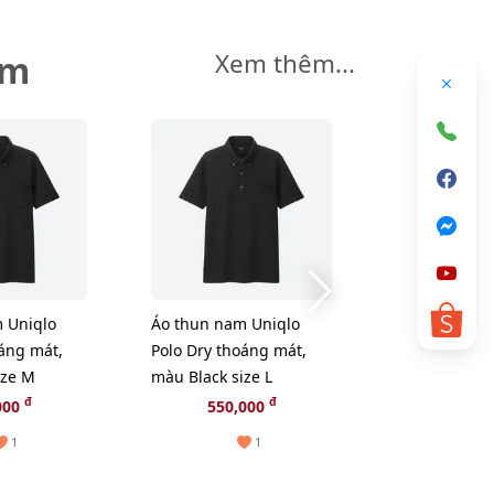
êm
Xem thêm...
 Uniqlo
Áo thun nam Uniqlo
Áo thun nam
oáng mát,
Polo Dry thoáng mát,
Polo Dry tho
ize M
màu Black size L
màu Navy si
đ
đ
000
550,000
550,
1
1