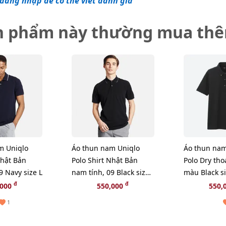
đăng nhập để có thể viết đánh giá
n phẩm này thường mua th
m Uniqlo
Áo thun nam Uniqlo
Áo thun nam
Nhật Bản
Polo Shirt Nhật Bản
Polo Dry th
9 Navy size L
nam tính, 09 Black size
màu Black s
L
đ
đ
,000
550,000
550,
1