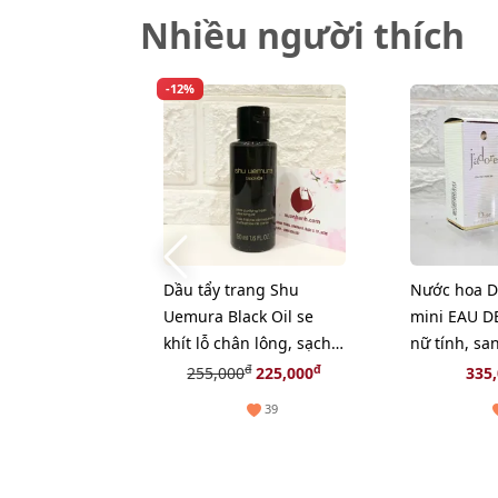
Nhiều người thích
-12%
Dầu tẩy trang Shu
Nước hoa Di
Uemura Black Oil se
mini EAU D
khít lỗ chân lông, sạch
nữ tính, sa
bã nhờn - 50ml
EDP, 5ml.
đ
đ
255,000
225,000
335
39