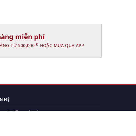
hàng miễn phí
Đ
ÀNG TỪ 500,000
HOẶC MUA QUA APP
ÊN HỆ
contact@xuanhanh.vn
914.533.910 - 0909.126.537