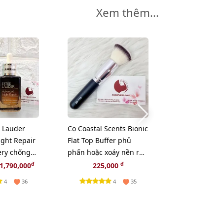
Xem thêm...
 Lauder
Cọ Coastal Scents Bionic
Nước hoa Cal
ght Repair
Flat Top Buffer phủ
CK One thơm 
ery chống
phấn hoặc xoáy nền rất
khiết và tươi 
yên sâu,
chất.
15ml (Fullbox
đ
đ
1,790,000
225,000
250,
4
4
36
35