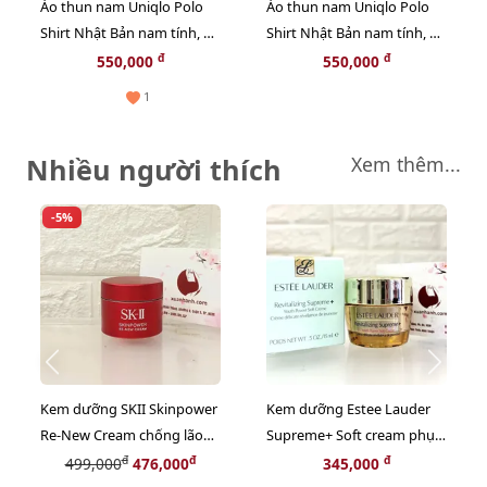
Áo thun nam Uniqlo Polo
Áo thun nam Uniqlo Polo
Shirt Nhật Bản nam tính, 69
Shirt Nhật Bản nam tính, 09
Navy size L
Black size L
đ
đ
550,000
550,000
1
Nhiều người thích
Xem thêm...
-5%
Kem dưỡng SKII Skinpower
Kem dưỡng Estee Lauder
Re-New Cream chống lão
Supreme+ Soft cream phục
hóa, phục hồi nuôi dưỡng
hồi da chuyên sâu, 15ml
đ
đ
đ
499,000
476,000
345,000