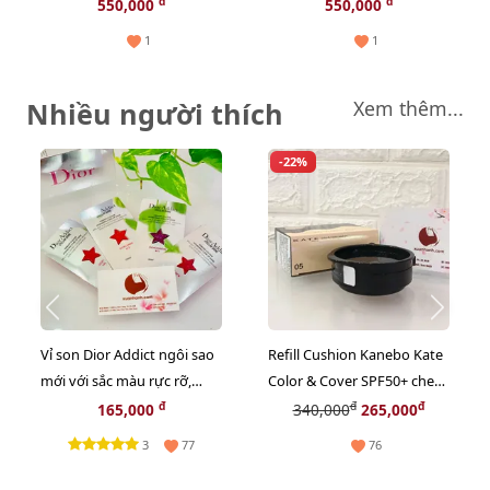
Navy size M
Navy size L
đ
đ
550,000
550,000
1
1
Nhiều người thích
Xem thêm...
-22%
Vỉ son Dior Addict ngôi sao
Refill Cushion Kanebo Kate
mới với sắc màu rực rỡ,
Color & Cover SPF50+ che
bóng mượt, giữ ẩm 24h
phủ tốt, lì mịn, #05 sáng tự
đ
đ
đ
165,000
340,000
265,000
nhiên.
3
77
76