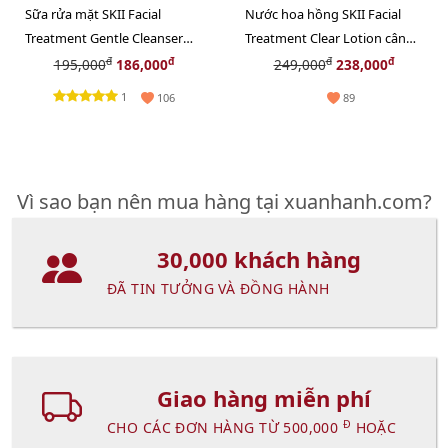
Sữa rửa mặt SKII Facial
Nước hoa hồng SKII Facial
Treatment Gentle Cleanser
Treatment Clear Lotion cân
sạch dịu nhẹ làn da - 20g.
bằng sâu cho da, 30ml
đ
đ
đ
đ
195,000
186,000
249,000
238,000
1
106
89
Vì sao bạn nên mua hàng tại xuanhanh.com?
30,000 khách hàng
ĐÃ TIN TƯỞNG VÀ ĐỒNG HÀNH
Giao hàng miễn phí
Đ
CHO CÁC ĐƠN HÀNG TỪ 500,000
HOẶC