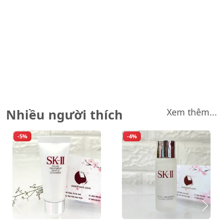
Mừng sinh nhật lần thứ 14
Mừng sinh nhật Kanebo Xuân Hạnh lần thứ 10
Mừng lễ 30/4-1/5
Dòng sản phẩm mới: Sâm yến Xuân Hạnh
Xả hàng, dọn kho
Chúc mừng năm mới
Nhiều người thích
Xem thêm...
-5%
-4%