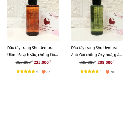
Dầu tẩy trang Shu Uemura
Dầu tẩy trang Shu Uemura
Ultime8 sạch sâu, chống lão
Anti-Oxi chống Oxy hoá, giảm
hóa cao cấp nhất - 50ml
xỉn màu da - 50ml
đ
đ
đ
đ
255,000
225,000
235,000
208,000
4
1
82
70
Danh sách nhận quà tết
Danh sách nhận quà tết 2024
Danh sách khách hàng nhận quà 2023
CHÀO MỪNG ĐẠI LỄ 2/9