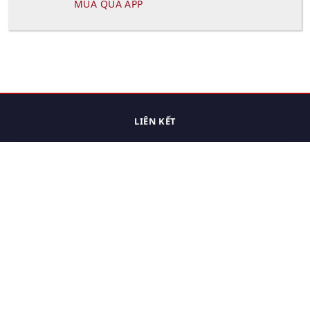
MUA QUA APP
LIÊN KẾT
Trang chủ
Các sản phẩm đã xem.
Cách thức chuyển hàng
Chính sách đổi trả
Chính sách riêng tư
Điều khoản sử dụng
Hỏi đáp
Hướng dẫn mua hàng
Liên hệ