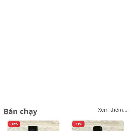
thời trang
Quốc
quý ông
Tinh dầu thiên
Trang điểm full
Trang điểm
Túi, cọ trang
nhiên, đèn
size, tester
tester, mini
điểm, linh tinh
xông
Tuyển tập son
môi
Bán chạy
Xem thêm...
-12%
-11%