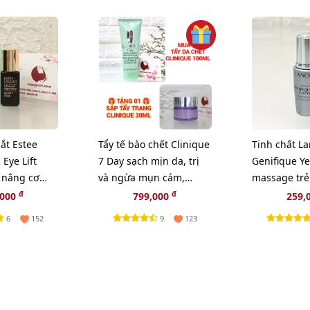
ắt Estee
Tẩy tế bào chết Clinique
Tinh chất L
Eye Lift
7 Day sạch mịn da, trị
Genifique Ye
 nâng cơ
và ngừa mụn cám,
massage trẻ
 sâu, 5ml
100ml - TẶNG 1 SÁP TẨY
mắt, 5ml.
đ
đ
,000
799,000
259,
TRANG CLINIQUE
6
9
152
123