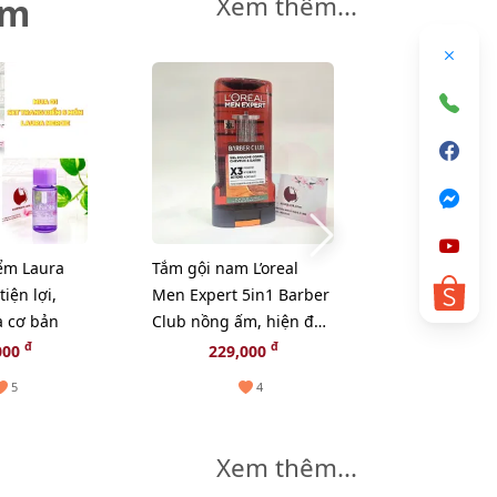
êm
Xem thêm...
iểm Laura
Tắm gội nam L’oreal
Tắm gội nam 
iện lợi,
Men Expert 5in1 Barber
Men Expert 5
à cơ bản
Club nồng ấm, hiện đại
Magnesium 
(màu nâu) - 300ml
cuốn hút, tin
đ
đ
000
229,000
229,
xám) - 300ml
5
4
Xem thêm...