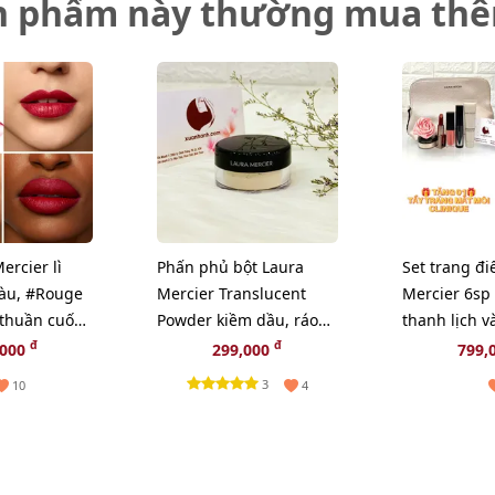
n phẩm này thường mua th
ercier lì
Phấn phủ bột Laura
Set trang đ
àu, #Rouge
Mercier Translucent
Mercier 6sp t
 thuần cuốn
Powder kiềm dầu, ráo
thanh lịch v
t
mịn - tách set, 5g
đ
đ
,000
299,000
799,
3
10
4