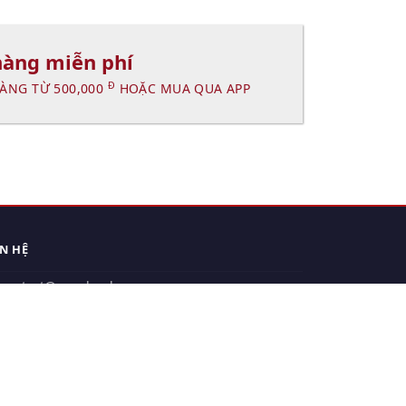
hàng miễn phí
Đ
ÀNG TỪ 500,000
HOẶC MUA QUA APP
ÊN HỆ
contact@xuanhanh.vn
914.533.910 - 0909.126.537