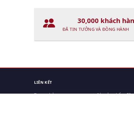
30,000 khách hà
ĐÃ TIN TƯỞNG VÀ ĐỒNG HÀNH
LIÊN KẾT
Trang chủ
Các sản phẩm đã
xem.
Cách thức chuyển hàng
Chính sách đổi trả
Chính sách riêng tư
Điều khoản sử dụng