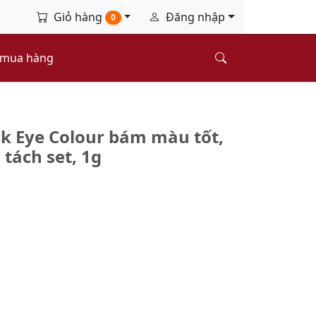
Giỏ hàng
Đăng nhập
0
 mua hàng
ck Eye Colour bám màu tốt,
 tách set, 1g