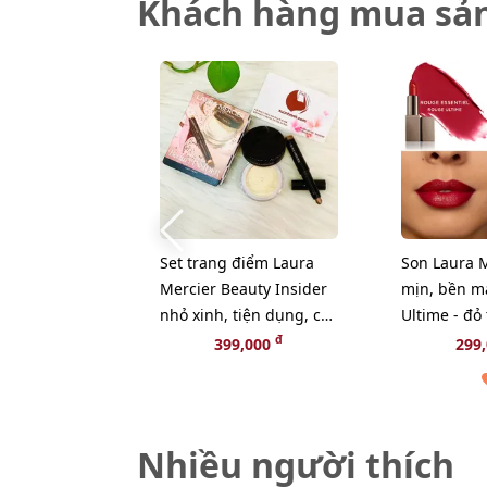
Khách hàng mua sả
Set trang điểm Laura
Son Laura M
Mercier Beauty Insider
mịn, bền m
nhỏ xinh, tiện dụng, cơ
Ultime - đỏ
bản tiện mang theo.
hút, tách se
đ
399,000
299
Nhiều người thích