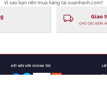
Vì sao bạn nên mua hàng tại xuanhanh.com?
ng
Giao 
CHO CÁC ĐƠN H
KẾT NỐI VỚI CHÚNG TÔI
LI
0
TẢI APP ĐIỆN THOẠI