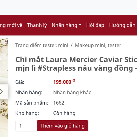
ng mới về
Thanh lý
Nhãn hàng
Hỏi đáp
Hướng dẫn
Trang điểm tester, mini
Makeup mini, tester
Chì mắt Laura Mercier Caviar Sti
mịn lì #Strapless nâu vàng đồng -
đ
Giá:
195,000
Nhãn hàng:
Nhãn hàng khác
Mã sản phẩm:
1662
Kho hàng:
Còn hàng
Thêm vào giỏ hàng