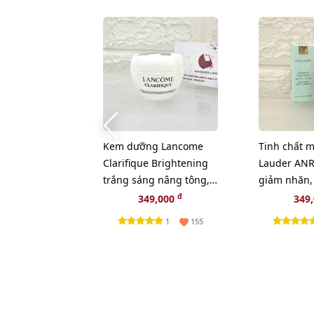
Kem dưỡng Lancome
Tinh chất m
Clarifique Brightening
Lauder ANR 
trắng sáng nâng tông,
giảm nhăn,
se mịn, 15ml
mắt chuyên
đ
349,000
349
(New)
1
155