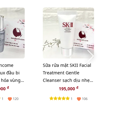
ancome
Sữa rửa mặt SKII Facial
Nước hoa hồ
ux đầu bi
Treatment Gentle
Facial Treatm
 hóa vùng
Cleanser sạch dịu nhẹ
Lotion cân b
làn da - 20g.
cho da, 30ml
đ
đ
000
195,000
249,
1
1
120
106