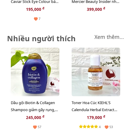
Caviar Stick Eye Colour bám
Mercier Beauty Insider nhỏ
màu tốt, mịn lì #Strapless
xinh, tiện dụng, cơ bản tiện
đ
đ
195,000
399,000
nâu vàng đồng - tách set,
mang theo.
7
1g
Nhiều người thích
Xem thêm...
Dầu gội Biotin & Collagen
Toner Hoa Cúc KIEHL'S
Shampoo giảm gãy rụng,
Calendula Herbal Extract
mềm mượt, bồng bềnh -
cân bằng độ ẩm và sạch
đ
đ
245,000
179,000
385ml
sâu - 40ml
4
57
53