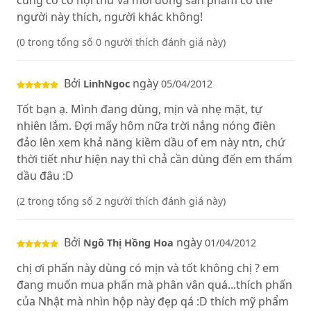
cũng có cơ hội thử và mỗi dòng sản phẩm có thể
người này thích, người khác không!
(0 trong tổng số 0 người thích đánh giá này)
Bởi
ngày
LinhNgoc
05/04/2012
Tốt bạn ạ. Mình đang dùng, mịn và nhẹ mặt, tự
nhiên lắm. Đợi mấy hôm nữa trời nắng nóng điên
đảo lên xem khả năng kiềm dầu of em này ntn, chứ
thời tiết như hiện nay thì chả cần dùng đến em thấm
dầu đâu :D
(2 trong tổng số 2 người thích đánh giá này)
Bởi
ngày
Ngô Thị Hồng Hoa
01/04/2012
chị ơi phấn này dùng có mịn và tốt không chị ? em
đang muốn mua phấn mà phân vân quá...thích phấn
của Nhật mà nhìn hộp này đẹp qá :D thích mỹ phẩm