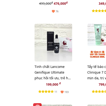
phục hồi nuôi dưỡng
mắt chuyên
đ
đ
499,000
476,000
349
da, 15g (New)
(New)
76
Tinh chất Lancome
Tẩy tế bào 
Genifique Ultimate
Clinique 7 
phục hồi tối ưu, trẻ hóa
mịn da, trị
da, 7ml (New)
mụn cám, 1
đ
199,000
799
TẶNG 1 SÁP
11
193
CLINIQUE
-4%