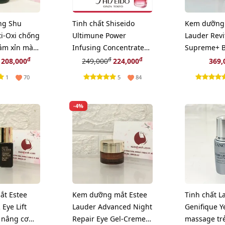
ang Shu
Tinh chất Shiseido
Kem dưỡng 
i-Oxi chống
Ultimune Power
Lauder Revi
iảm xỉn màu
Infusing Concentrate
Supreme+ B
khôi phục, tái tạo da,
sáng da toà
đ
đ
đ
208,000
249,000
224,000
369,
10ml
15ml
1
5
70
84
-4%
ắt Estee
Kem dưỡng mắt Estee
Tinh chất 
Eye Lift
Lauder Advanced Night
Genifique Y
 nâng cơ
Repair Eye Gel-Creme
massage tr