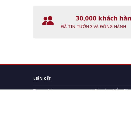
30,000 khách hà
ĐÃ TIN TƯỞNG VÀ ĐỒNG HÀNH
LIÊN KẾT
Trang chủ
Các sản phẩm đã
xem.
Cách thức chuyển hàng
Chính sách đổi trả
Chính sách riêng tư
Điều khoản sử dụng