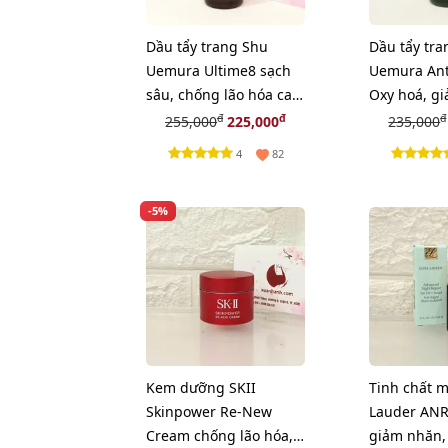
Dầu tẩy trang Shu
Dầu tẩy tr
Uemura Ultime8 sạch
Uemura Ant
sâu, chống lão hóa cao
Oxy hoá, g
cấp nhất - 50ml
da - 50ml
đ
đ
đ
255,000
225,000
235,000
4
82
-5%
Kem dưỡng SKII
Tinh chất m
Skinpower Re-New
Lauder ANR 
Cream chống lão hóa,
giảm nhăn,