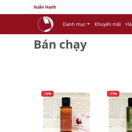
Xuân Hạnh
Danh mục
Khuyến mãi
Hà
Bán chạy
-12%
-11%