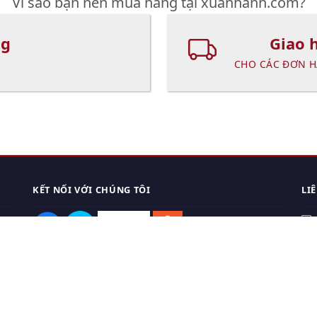
Vì sao bạn nên mua hàng tại xuanhanh.com?
ng
Giao 
CHO CÁC ĐƠN H
KẾT NỐI VỚI CHÚNG TÔI
LI
0
TẢI APP ĐIỆN THOẠI