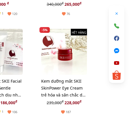
mịn, #05 sáng tự
đ
đ
đ
000
340,000
265,000
nhiên.
1
120
76
-5%
HẾT HÀNG
 SKII Facial
Kem dưỡng mắt SKII
entle
SkinPower Eye Cream
ch dịu nhẹ
trẻ hóa và săn chắc da
.
vùng mắt - 2.5g
đ
đ
đ
186,000
239,000
228,000
1
106
187