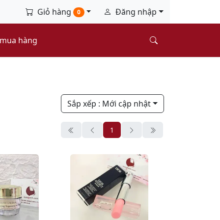
Giỏ hàng
Đăng nhập
0
 mua hàng
Sắp xếp
: Mới cập nhật
1