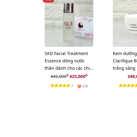
SKII Facial Treatment
Kem dưỡng
Essence dòng nước
Clarifique 
thần dành cho các chị
trắng sáng
em - 30ml (new)
se mịn, 15
đ
đ
445,000
425,000
349
7
270