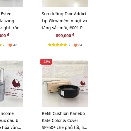
Estee
Son dưỡng Dior Addict
talizing
Lip Glow mềm mượt và
right trắng
tăng sắc môi, #001 Pink
n diện,
- hồng tự nhiên (New)
đ
đ
000
899,000
2
3
42
84
-22%
Lancome
Refill Cushion Kanebo
eux đầu bi
Kate Color & Cover
ẻ hóa vùng
SPF50+ che phủ tốt, lì