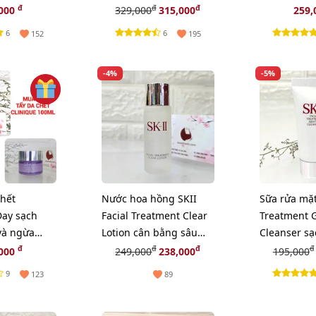
 sâu, 5ml
Multi - 5ml (New)
mắt, 5ml.
đ
đ
đ
,000
329,000
315,000
259,
6
6
152
195
-4%
-5%
chết
Nước hoa hồng SKII
Sữa rửa mặt
Day sạch
Facial Treatment Clear
Treatment G
 và ngừa
Lotion cân bằng sâu
Cleanser sạ
00ml -
cho da, 30ml
làn da - 20g
đ
đ
đ
đ
,000
249,000
238,000
195,000
 TẨY TRANG
9
123
89