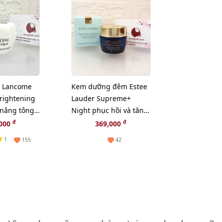
 Lancome
Kem dưỡng đêm Estee
Brightening
Lauder Supreme+
 nâng tông,
Night phục hồi và tăng
ml
sinh Collagen, 15ml
đ
đ
,000
369,000
(New)
1
155
42