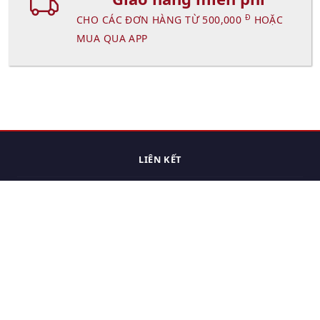
Đ
CHO CÁC ĐƠN HÀNG TỪ 500,000
HOẶC
MUA QUA APP
LIÊN KẾT
Trang chủ
Các sản phẩm đã xem.
Cách thức chuyển hàng
Chính sách đổi trả
Chính sách riêng tư
Điều khoản sử dụng
Hỏi đáp
Hướng dẫn mua hàng