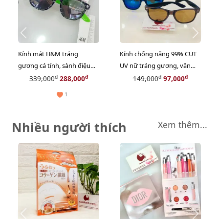
Kính mát H&M tráng
Kính chống nắng 99% CUT
gương cá tính, sành điệu
UV nữ tráng gương, vân
cho bé, phối xanh lá cool
gỗ, hàng nhập Nhật
đ
đ
đ
đ
339,000
288,000
149,000
97,000
ngầu #Black
1
Nhiều người thích
Xem thêm...