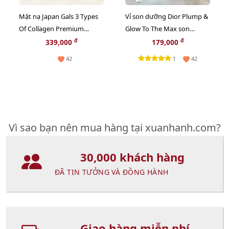
Mặt nạ Japan Gals 3 Types
Vỉ son dưỡng Dior Plump &
Of Collagen Premium
Glow To The Max son
chống lão hóa, săn chắc da,
dưỡng ẩm tăng sắc cho
đ
đ
339,000
179,000
20pcs - TẶNG 1 CHAI TONER
môi 2in1
1
42
42
NGẪU NHIÊN
Vì sao bạn nên mua hàng tại xuanhanh.com?
30,000 khách hàng
ĐÃ TIN TƯỞNG VÀ ĐỒNG HÀNH
Giao hàng miễn phí