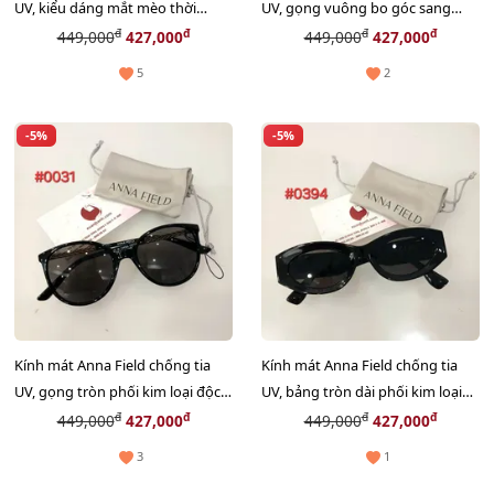
UV, kiểu dáng mắt mèo thời
UV, gọng vuông bo góc sang
thượng #1781
trọng #3658
đ
đ
đ
đ
449,000
427,000
449,000
427,000
5
2
-5%
-5%
Kính mát Anna Field chống tia
Kính mát Anna Field chống tia
UV, gọng tròn phối kim loại độc
UV, bảng tròn dài phối kim loại
đáo #0031
sành điệu #0394
đ
đ
đ
đ
449,000
427,000
449,000
427,000
3
1