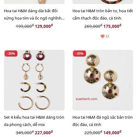
Hoa tai H&M dáng dài bất đối
Hoa tai H&M tròn bản to, họa tiết
xứng hoa tím và ốc ngộ nghĩnh,
cẩm thạch độc đáo, cá tính.
độc đáo.
đ
đ
đ
đ
199,000
129,000
269,000
175,000
22
-35%
-35%
Set 4 kiểu hoa tai H&M dáng tròn
Hoa tai H&M đá ngũ sắc bản tròn
da phong cách, dễ mix
độc đáo, cá tính
đ
đ
đ
đ
349,000
227,000
229,000
149,000