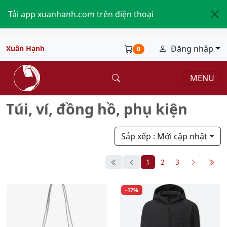
Tải app xuanhanh.com trên điện thoại
Đăng nhập
Xuân Hạnh
0
MENU
Túi, ví, đồng hồ, phụ kiện
Túi, ví, đồng hồ, phụ kiện
Sắp xếp
: Mới cập nhật
1
2
3
-17%