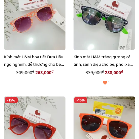
Kính mát H&M họa tiết Dưa Hấu
Kính mát H&M tráng gương cá
ngộ nghĩnh, dễ thương cho bé
tính, sành điệu cho bé, phối xanh
#Pink Neon
lá cool ngầu #Black
đ
đ
đ
đ
309,000
263,000
339,000
288,000
1
-15%
-15%