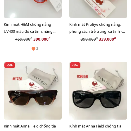
Kính mát H&M chống nắng
Kính mát ProEye chống nắng,
UV400 màu đỏ cá tính, năng
phong cách trẻ trung, cá tính -
động #Red Neon
Gọng màu cam Unisex
đ
đ
đ
đ
459,000
390,000
399,000
339,000
2
-5%
-5%
Kính mát Anna Field chống tia
Kính mát Anna Field chống tia