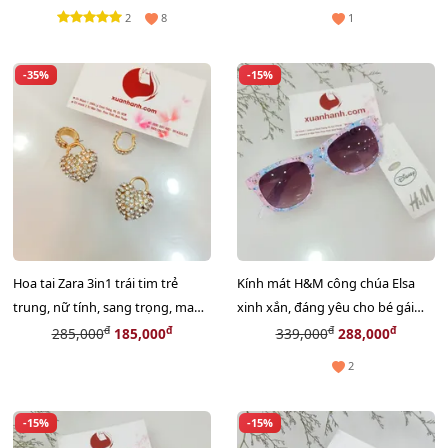
2
8
1
-35%
-15%
Hoa tai Zara 3in1 trái tim trẻ
Kính mát H&M công chúa Elsa
trung, nữ tính, sang trọng, mang
xinh xắn, đáng yêu cho bé gái
được 3 kiểu
#Pink Light
đ
đ
đ
đ
285,000
185,000
339,000
288,000
2
-15%
-15%