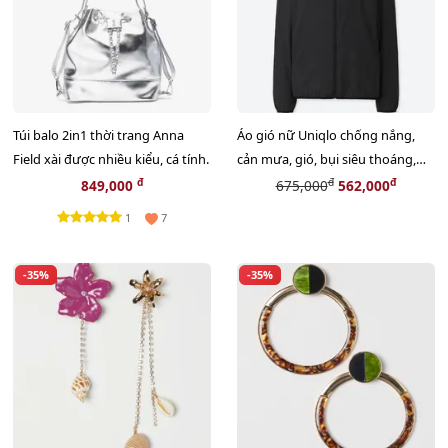
Túi balo 2in1 thời trang Anna
Áo gió nữ Uniqlo chống nắng,
Field xài được nhiều kiểu, cá tính.
cản mưa, gió, bụi siêu thoáng,
#Black size XL
đ
đ
đ
849,000
675,000
562,000
1
7
-35%
-35%