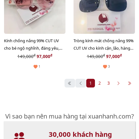
Kính chống nắng 99% CUT UV
Tròng kính mát chống nắng 99%
cho bé ngộ nghĩnh, đáng yêu,
CUT UV cho kính cận_lão, hàng
hàng nhập Nhật
nhập Nhật
đ
đ
đ
đ
149,000
97,000
149,000
97,000
1
3
1
2
3
Vì sao bạn nên mua hàng tại xuanhanh.com?
30,000 khách hàng