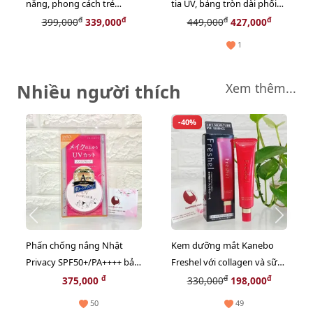
nắng, phong cách trẻ
tia UV, bảng tròn dài phối
trung, cá tính - Gọng màu
kim loại sành điệu #0394
đ
đ
đ
đ
399,000
339,000
449,000
427,000
cam Unisex
1
Nhiều người thích
Xem thêm...
-40%
Phấn chống nắng Nhật
Kem dưỡng mắt Kanebo
Privacy SPF50+/PA++++ bảo
Freshel với collagen và sữa
vệ và thoáng mịn đẹp da
ong chúa thiên nhiên - 25g
đ
đ
đ
375,000
330,000
198,000
(New)
50
49