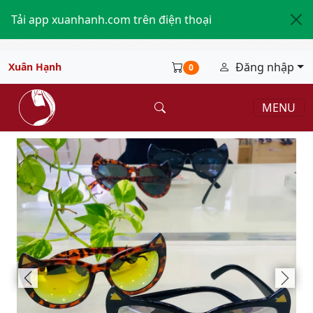
Tải app xuanhanh.com trên điện thoại
Đăng nhập
Xuân Hạnh
0
MENU