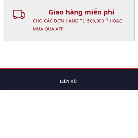
Giao hàng miễn phí
Đ
CHO CÁC ĐƠN HÀNG TỪ 500,000
HOẶC
MUA QUA APP
LIÊN KẾT
Trang chủ
Các sản phẩm đã xem.
Cách thức chuyển hàng
Chính sách đổi trả
Chính sách riêng tư
Điều khoản sử dụng