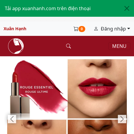
Tải app xuanhanh.com trên điện thoại
Đăng nhập
Xuân Hạnh
0
MENU