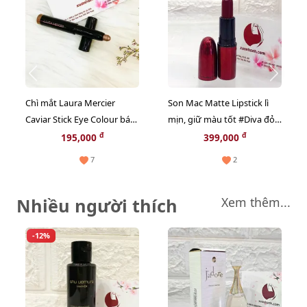
Chì mắt Laura Mercier
Son Mac Matte Lipstick lì
Caviar Stick Eye Colour bám
mịn, giữ màu tốt #Diva đỏ
màu tốt, mịn lì #Strapless
rượu vang sang trọng,
đ
đ
195,000
399,000
nâu vàng đồng - tách set,
cuốn hút.
7
2
1g
Nhiều người thích
Xem thêm...
-12%