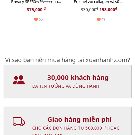
Privacy SPF50+/PA++++ bảo
Freshel với collagen và sữa
vệ và thoáng mịn đẹp da
ong chúa thiên nhiên - 25g
đ
đ
đ
375,000
330,000
198,000
(New)
50
49
Vì sao bạn nên mua hàng tại xuanhanh.com?
30,000 khách hàng
ĐÃ TIN TƯỞNG VÀ ĐỒNG HÀNH
Giao hàng miễn phí
Đ
CHO CÁC ĐƠN HÀNG TỪ 500,000
HOẶC