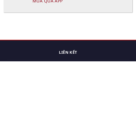
MUA QUA APP
LIÊN KẾT
Trang chủ
Các sản phẩm đã xem.
Cách thức chuyển hàng
Chính sách đổi trả
Chính sách riêng tư
Điều khoản sử dụng
Hỏi đáp
Hướng dẫn mua hàng
Liên hệ