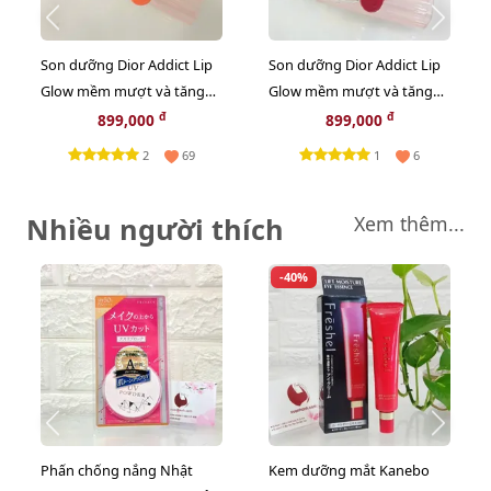
Son dưỡng Dior Addict Lip
Son dưỡng Dior Addict Lip
Glow mềm mượt và tăng
Glow mềm mượt và tăng
sắc môi, #004 Coral - cam tự
sắc môi, #074 Jelly - hồng
đ
đ
899,000
899,000
nhiên (New)
lạnh (New)
2
1
69
6
Nhiều người thích
Xem thêm...
-40%
Phấn chống nắng Nhật
Kem dưỡng mắt Kanebo