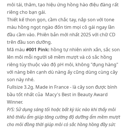
môi tái, thâm, tạo hiệu ứng hồng hào điệu đàng rất
riêng cho bạn gái.
Thiết kế thon gọn, cầm chắc tay, nắp son với tone
màu hồng ngọt ngào đốn tim mọi cô gái ngay lần
đầu cầm vào. Phiên bản mới nhất 2025 với chữ CD
trên đầu son dưỡng.
Mã màu
#001 Pink:
hồng tự nhiên xinh xắn, sắc son
lên môi mỗi người sẽ mềm mượt và có sắc hồng
riêng tùy thuộc vào độ pH môi, không "đụng hàng"
với nàng bên cạnh dù nàng ấy cũng dùng cùng cây
son này nhé.
Fullsize 3.2g. Made in France - là cây son được bình
bầu tốt nhất của Macy's Best in Beauty Award
Winner.
P/S: Sử dụng sáng tối hoặc bất kỳ lúc nào khi thấy môi
khô thiếu ẩm giúp tăng cường độ dưỡng ẩm mềm mượt
cho môi đồng thời giúp môi có sắc hồng hồng đầy sức