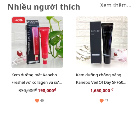
Nhiều người thích
Xem thêm...
-40%
Kem dưỡng mắt Kanebo
Kem dưỡng chống nắng
Freshel với collagen và sữa
Kanebo Veil Of Day SPF50
ong chúa thiên nhiên - 25g
2in1 nâng tông trắng hồng
đ
đ
đ
330,000
198,000
1,650,000
60ml
49
47