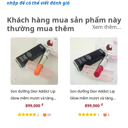
nhập để có thể viết đánh giá
Khách hàng mua sản phẩm này
thường mua thêm
Xem thêm...
Son dưỡng Dior Addict Lip
Son dưỡng Dior Addict Lip
Glow mềm mượt và tăng
Glow mềm mượt và tăng
sắc môi, #004 Coral - cam tự
sắc môi, #074 Jelly - hồng
đ
đ
899,000
899,000
nhiên (New)
lạnh (New)
2
1
69
6