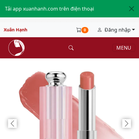
Tải app xuanhanh.com trên điện thoại
Đăng nhập
Xuân Hạnh
0
MENU