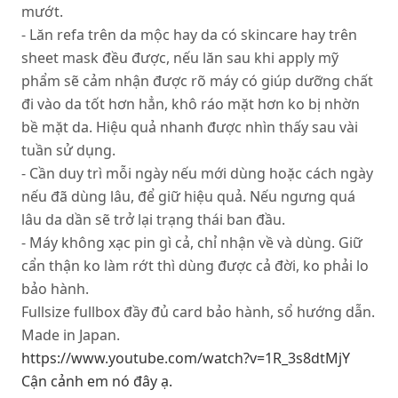
mướt.
- Lăn refa trên da mộc hay da có skincare hay trên
sheet mask đều được, nếu lăn sau khi apply mỹ
phẩm sẽ cảm nhận được rõ máy có giúp dưỡng chất
đi vào da tốt hơn hẳn, khô ráo mặt hơn ko bị nhờn
bề mặt da. Hiệu quả nhanh được nhìn thấy sau vài
tuần sử dụng.
- Cần duy trì mỗi ngày nếu mới dùng hoặc cách ngày
nếu đã dùng lâu, để giữ hiệu quả. Nếu ngưng quá
lâu da dần sẽ trở lại trạng thái ban đầu.
- Máy không xạc pin gì cả, chỉ nhận về và dùng. Giữ
cẩn thận ko làm rớt thì dùng được cả đời, ko phải lo
bảo hành.
Fullsize fullbox đầy đủ card bảo hành, sổ hướng dẫn.
Made in Japan.
https://www.youtube.com/watch?v=1R_3s8dtMjY
Cận cảnh em nó đây ạ.