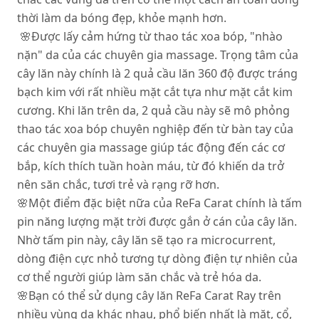
thời làm da bóng đẹp, khỏe mạnh hơn.
🌸Đ
ược lấy cảm hứng từ thao tác xoa bóp, "nhào
nặn" da của các chuyên gia massage. Trọng tâm của
cây lăn này chính là 2 quả cầu lăn 360 độ được tráng
bạch kim với rất nhiều mặt cắt tựa như mặt cắt kim
cương. Khi lăn trên da, 2 quả cầu này sẽ mô phỏng
thao tác xoa bóp chuyên nghiệp đến từ bàn tay của
các chuyên gia massage giúp tác động đến các cơ
bắp, kích thích tuần hoàn máu, từ đó khiến da trở
nên săn chắc, tươi trẻ và rạng rỡ hơn.
🌸
Một điểm đặc biệt nữa của ReFa Carat chính là tấm
pin năng lượng mặt trời được gắn ở cán của cây lăn.
Nhờ tấm pin này, cây lăn sẽ tạo ra microcurrent,
dòng điện cực nhỏ tương tự dòng điện tự nhiên của
cơ thể người giúp làm săn chắc và trẻ hóa da.
🌸
Bạn có thể sử dụng cây lăn ReFa Carat Ray trên
nhiều vùng da khác nhau, phổ biến nhất là mặt, cổ,