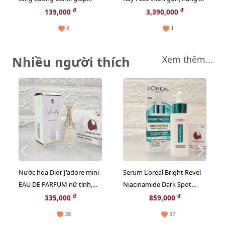
xương chắc khỏe, hàng nội
- Crystal Face (unbox),
đ
đ
139,000
3,390,000
địa Đức - 20 viên
#TẶNG 1 HỘP MẶT NẠ
8
1
JAPAN GALS
Nhiều người thích
Xem thêm...
Nước hoa Dior J'adore mini
Serum L'oreal Bright Revel
EAU DE PARFUM nữ tính,
Niacinamide Dark Spot
sang trọng - EDP, 5ml.
trắng rạng rỡ và giảm sạm
đ
đ
335,000
859,000
nám, 30ml (Hot)
38
37