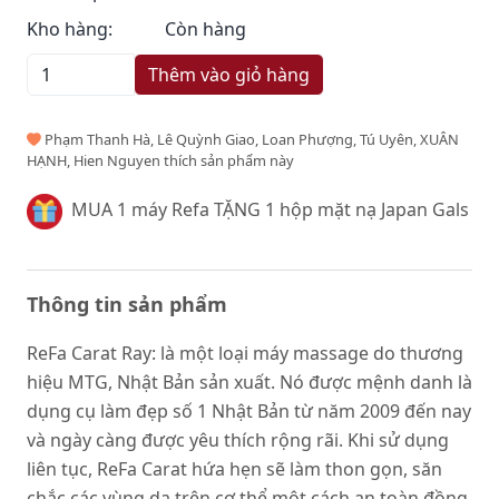
Kho hàng:
Còn hàng
Thêm vào giỏ hàng
Phạm Thanh Hà, Lê Quỳnh Giao, Loan Phượng, Tú Uyên, XUÂN
HẠNH, Hien Nguyen thích sản phẩm này
MUA 1 máy Refa TẶNG 1 hộp mặt nạ Japan Gals
Thông tin sản phẩm
ReFa Carat Ray: là một loại máy massage do thương
hiệu MTG, Nhật Bản sản xuất. Nó được mệnh danh là
dụng cụ làm đẹp số 1 Nhật Bản từ năm 2009 đến nay
và ngày càng được yêu thích rộng rãi. Khi sử dụng
liên tục, ReFa Carat hứa hẹn sẽ làm thon gọn, săn
chắc các vùng da trên cơ thể một cách an toàn đồng