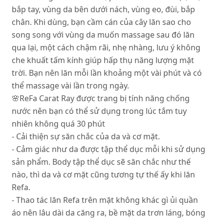
bắp tay, vùng da bên dưới nách, vùng eo, đùi, bắp
chân. Khi dùng, bạn cầm cán của cây lăn sao cho
song song với vùng da muốn massage sau đó lăn
qua lại, một cách chậm rãi, nhẹ nhàng, lưu ý không
che khuất tấm kính giúp hấp thụ năng lượng mặt
trời. Bạn nên lăn mỗi lần khoảng một vài phút và có
thể massage vài lần trong ngày.
🌸
ReFa Carat Ray được trang bị tính năng chống
nước nên bạn có thể sử dụng trong lúc tắm tuy
nhiên không quá 30 phút
- Cải thiện sự săn chắc của da và cơ mặt.
- Cảm giác như da được tập thể dục mỗi khi sử dụng
sản phẩm. Body tập thể dục sẽ săn chắc như thế
nào, thì da và cơ mặt cũng tương tự thế ấy khi lăn
Refa.
- Thao tác lăn Refa trên mặt không khác gì ủi quần
áo nên lâu dài da căng ra, bề mặt da trơn láng, bóng