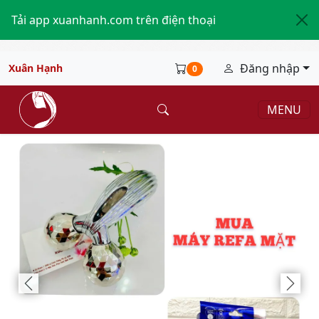
Tải app xuanhanh.com trên điện thoại
Đăng nhập
Xuân Hạnh
0
MENU