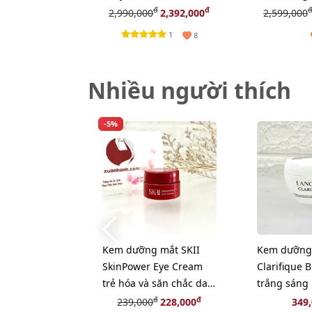
(New) - TẶNG 1 HỘP
cơ (unbox) 
đ
đ
đ
2,990,000
2,392,000
2,599,000
MẶT NẠ JAPAN GALS
HỘP MẶT N
1
8
GALS
Nhiều người thích
-5%
Kem dưỡng mắt SKII
Kem dưỡng
SkinPower Eye Cream
Clarifique 
trẻ hóa và săn chắc da
trắng sáng
vùng mắt - 2.5g
se mịn, 15m
đ
đ
239,000
228,000
349