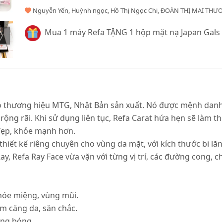
Nguyễn Yến, Huỳnh ngọc, Hồ Thị Ngọc Chi, ĐOÀN THỊ MAI THƯƠ
Mua 1 máy Refa TẶNG 1 hộp mặt nạ Japan Gals
do thương hiệu MTG, Nhật Bản sản xuất. Nó được mệnh danh
ộng rãi. Khi sử dụng liên tục, Refa Carat hứa hẹn sẽ làm t
đẹp, khỏe mạnh hơn.
hiết kế riêng chuyên cho vùng da mặt, với kích thước bi lă
y, Refa Ray Face vừa vặn với từng vị trí, các đường cong, c
hóe miệng, vùng mũi.
m căng da, săn chắc.
ăng bóng.