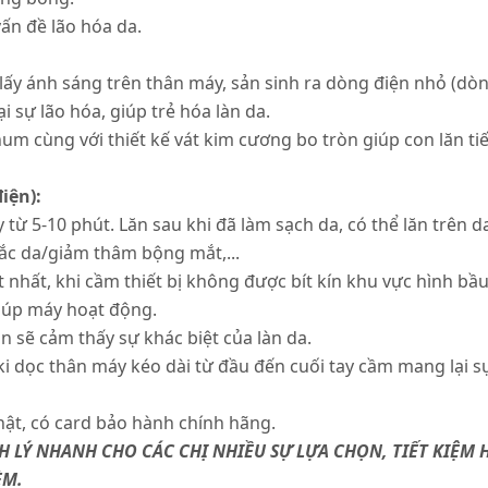
vấn đề lão hóa da.
 lấy ánh sáng trên thân máy, sản sinh ra dòng điện nhỏ (dòn
i sự lão hóa, giúp trẻ hóa làn da.
inum cùng với thiết kế vát kim cương bo tròn giúp con lăn 
iện):
từ 5-10 phút. Lăn sau khi đã làm sạch da, có thể lăn trên d
c da/giảm thâm bộng mắt,...
 nhất, khi cầm thiết bị không được bít kín khu vực hình bầu
giúp máy hoạt động.
n sẽ cảm thấy sự khác biệt của làn da.
i dọc thân máy kéo dài từ đầu đến cuối tay cầm mang lại s
ật, có card bảo hành chính hãng.
NH LÝ NHANH CHO CÁC CHỊ NHIỀU SỰ LỰA CHỌN, TIẾT KIỆM
ÈM.