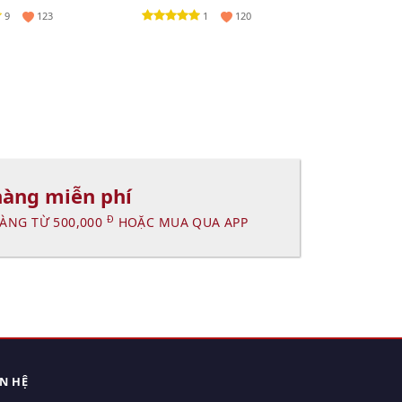
IQUE
9
1
123
120
hàng miễn phí
Đ
ÀNG TỪ 500,000
HOẶC MUA QUA APP
ÊN HỆ