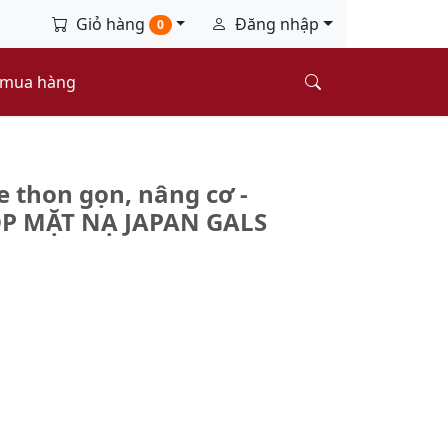
Giỏ hàng
Đăng nhập
0
 mua hàng
 thon gọn, nâng cơ -
HỘP MẶT NẠ JAPAN GALS