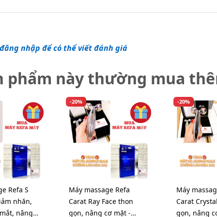
đăng nhập để có thể viết đánh giá
n phẩm này thường mua th
-20%
-20%
e Refa S
Máy massage Refa
Máy massag
giảm nhăn,
Carat Ray Face thon
Carat Crysta
mắt, nâng
gọn, nâng cơ mặt -
gọn, nâng c