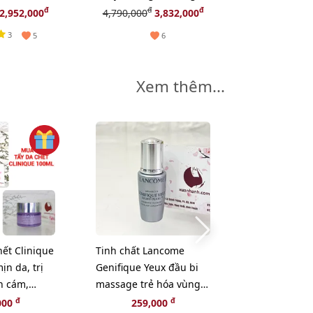
 MẶT NẠ
cơ,TẶNG 1 HỘP MẶT NẠ
da - 33pcs (
đ
đ
đ
2,952,000
4,790,000
3,832,000
299,
JAPAN GALS
3
5
6
Xem thêm...
-5%
hết Clinique
Tinh chất Lancome
Sữa rửa mặt S
ịn da, trị
Genifique Yeux đầu bi
Treatment Ge
n cám,
massage trẻ hóa vùng
Cleanser sạc
G 1 SÁP TẨY
mắt, 5ml.
làn da - 20g.
đ
đ
đ
000
259,000
195,000
1