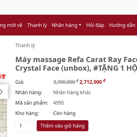
ng mới về
Thanh lý
Nhãn hàng
Hỏi đáp
Hướng dẫn
Thanh lý
Máy massage Refa Carat Ray Face
Crystal Face (unbox), #TẶNG 1 
đ
đ
Giá:
3,390,000
2,712,000
Nhãn hàng:
Nhãn hàng khác
Mã sản phẩm:
4995
Kho hàng:
Còn hàng
Thêm vào giỏ hàng