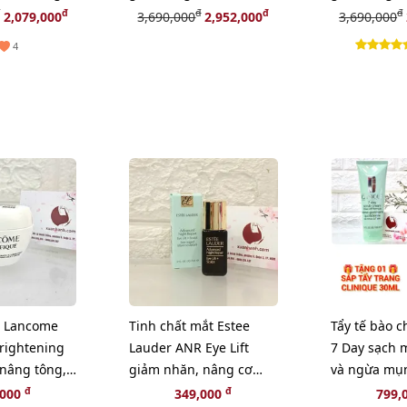
- TẶNG 1
TẶNG 1 HỘP MẶT NẠ
TẶNG 1 HỘP
đ
đ
đ
đ
2,079,000
3,690,000
2,952,000
3,690,000
Ạ JAPAN
JAPAN GALS
JAPAN GALS
4
 Lancome
Tinh chất mắt Estee
Tẩy tế bào c
Brightening
Lauder ANR Eye Lift
7 Day sạch m
 nâng tông,
giảm nhăn, nâng cơ
và ngừa mụ
l
mắt chuyên sâu, 5ml
100ml - TẶN
đ
đ
,000
349,000
799,