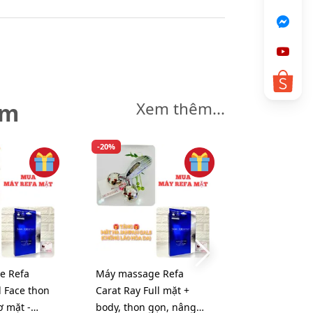
êm
Xem thêm...
-20%
e Refa
Máy massage Refa
Mặt nạ Night
l Face thon
Carat Ray Full mặt +
Face Mask ph
ơ mặt -
body, thon gọn, nâng
chắc và chốn