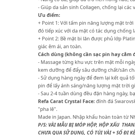
- Giúp da sản sinh Collagen, chống lại các 
Ưu điểm:
+ Point 1: Với tấm pin năng lượng mặt trời
đó tiếp xúc với da mặt có tác dụng chống lạ
+ Point 2: Bề mặt bi lăn được phủ lớp Plat
giác êm ái, an toàn.
Cách dùng (không cần sạc pin hay cắm đ
- Massage từng khu vực trên mặt mỗi ngày 
kem dưỡng để đẩy sâu dưỡng chất/săn chắ
- Sử dụng hàng ngày để đem lại kết quả tốt
pin để lấy ánh sáng/năng lượng mặt trời 
- Sau 2-4 tuần dùng đều đặn hàng ngày, bạ
Refa Carat Crystal Face:
đính đá Swarovsk
"pha lê".
Made in Japan. Nhập khẩu hoàn toàn từ Nh
P/S: VÀI MẪU BỊ MÓP HỘP, HỘP XẤU THA
CHƯA QUA SỬ DỤNG, CÓ TÚI VÀI + SỔ ĐI K