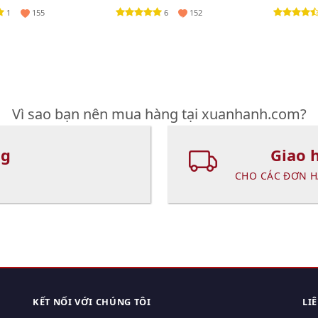
(New)
TRANG CLIN
1
6
155
152
Vì sao bạn nên mua hàng tại xuanhanh.com?
ng
Giao 
CHO CÁC ĐƠN H
KẾT NỐI VỚI CHÚNG TÔI
LI