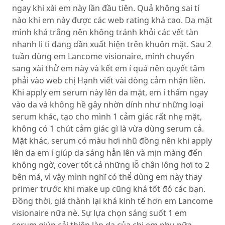
ngay khi xài em này lần đầu tiên. Quả không sai tí
nào khi em này được các web rating khá cao. Da mặt
mình khá trắng nên không tránh khỏi các vết tàn
nhanh li ti đang dần xuất hiện trên khuôn mặt. Sau 2
tuần dùng em Lancome visionaire, mình chuyển
sang xài thử em này và kết em í quá nên quyết tâm
phải vào web chị Hạnh viết vài dòng cảm nhận liền.
Khi apply em serum này lên da mặt, em í thấm ngay
vào da và không hề gây nhờn dính như những loại
serum khác, tạo cho mình 1 cảm giác rất nhẹ mặt,
không có 1 chút cảm giác gì là vừa dùng serum cả.
Mặt khác, serum có màu hơi nhũ đồng nên khi apply
lên da em í giúp da sáng hẳn lên và mịn màng đến
không ngờ, cover tốt cả những lỗ chân lông hơi to 2
bên má, vì vậy mình nghĩ có thể dùng em này thay
primer trước khi make up cũng khá tốt đó các bạn.
Đồng thời, giá thành lại khá kinh tế hơn em Lancome
visionaire nữa nè. Sự lựa chọn sáng suốt 1 em