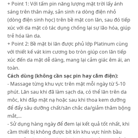
+ Point 1: Với tấm pin năng lượng mặt trời lấy ánh
sáng trên thân máy, sản sinh ra dòng điện nhỏ
(dòng điện sinh học) trên bề mặt con lăn, sau đó tiếp
xúc với da mặt có tác dụng chống lại sự lão hóa, giúp
trẻ hóa làn da.
+ Point 2: Bề mặt bi lăn được phủ lớp Platinum cùng
với thiết kế vát kim cương bo tròn giúp con lăn tiếp
xúc đến da mặt dễ dàng, mang lại cảm giác êm ái, an
toàn.
Cách dùng (không cần sạc pin hay cắm điện):
- Massage từng khu vực trên mặt mỗi ngày từ 5-10
phút. Lăn sau khi đã làm sạch da, có thể lăn trên da
môc, khi đắp mặt nạ hoặc sau khi thoa kem dưỡng
để đẩy sâu dưỡng chất/săn chắc da/giảm thâm bộng
mắt,...
- Sử dụng hàng ngày để đem lại kết quả tốt nhất, khi
cầm thiết bị không được bít kín khu vực hình bầu