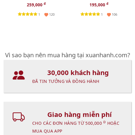
massage trẻ hóa vùng mắt,
sạch dịu nhẹ làn da - 20g.
đ
đ
259,000
195,000
5ml.
1
1
120
106
Vì sao bạn nên mua hàng tại xuanhanh.com?
30,000 khách hàng
ĐÃ TIN TƯỞNG VÀ ĐỒNG HÀNH
Giao hàng miễn phí
Đ
CHO CÁC ĐƠN HÀNG TỪ 500,000
HOẶC
MUA QUA APP