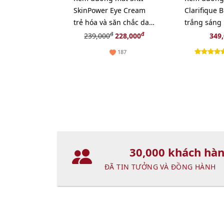
SkinPower Eye Cream
Clarifique 
trẻ hóa và săn chắc da
trắng sáng
vùng mắt - 2.5g
se mịn, 15m
đ
đ
239,000
228,000
349
187
30,000 khách hà
ĐÃ TIN TƯỞNG VÀ ĐỒNG HÀNH