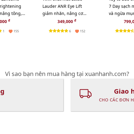
Brightening
Lauder ANR Eye Lift
7 Day sạch m
 nâng tông,
giảm nhăn, nâng cơ
và ngừa mụ
l
mắt chuyên sâu, 5ml
100ml - TẶN
đ
đ
,000
349,000
799,
(New)
TRANG CLIN
1
6
155
152
Vì sao bạn nên mua hàng tại xuanhanh.com?
ng
Giao 
CHO CÁC ĐƠN H