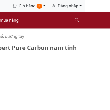
Giỏ hàng
Đăng nhập
0
 mua hàng
ể, dưỡng tay
pert Pure Carbon nam tính