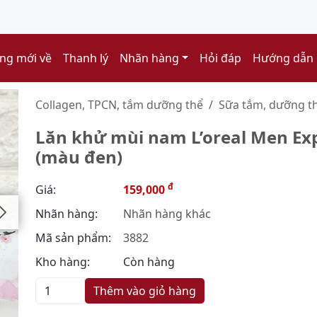
ng mới về
Thanh lý
Nhãn hàng
Hỏi đáp
Hướng dẫn
Collagen, TPCN, tắm dưỡng thể
Sữa tắm, dưỡng th
Lăn khử mùi nam L’oreal Men Ex
(màu đen)
đ
Giá:
159,000
Nhãn hàng:
Nhãn hàng khác
Mã sản phẩm:
3882
Kho hàng:
Còn hàng
Thêm vào giỏ hàng