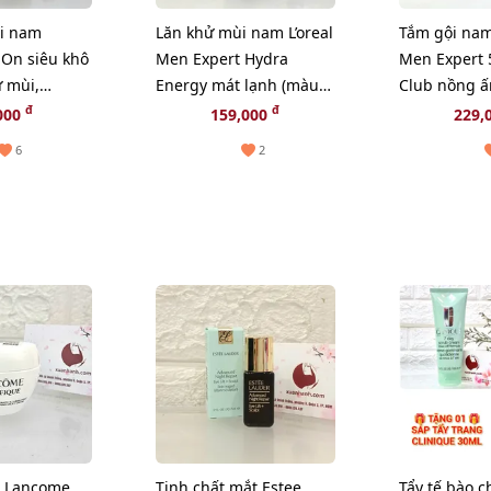
i nam
Lăn khử mùi nam L’oreal
Tắm gội nam 
' On siêu khô
Men Expert Hydra
Men Expert 
 mùi,
Energy mát lạnh (màu
Club nồng ấ
 nam tính -
trắng)
(màu nâu) -
đ
đ
000
159,000
229,
6
2
 Lancome
Tinh chất mắt Estee
Tẩy tế bào c