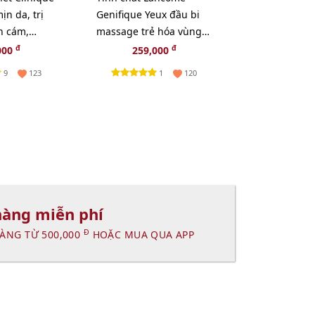
ịn da, trị
Genifique Yeux đầu bi
Treatment Ge
n cám,
massage trẻ hóa vùng
Cleanser sạc
G 1 SÁP TẨY
mắt, 5ml.
làn da - 20g.
đ
đ
đ
000
259,000
195,000
1
IQUE
9
1
123
120
hàng miễn phí
Đ
ÀNG TỪ 500,000
HOẶC MUA QUA APP