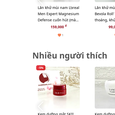
Lăn khử mùi nam L’oreal
Lăn khử mù
Men Expert Magnesium
Bevola Roll
Defense cuốn hút (màu
thoáng, khử
xám)
hương thơm
đ
159,000
99,
50ml (NEW)
1
Nhiều người thích
-5%
Kem dưỡng mắt SKII
Kem dưỡng