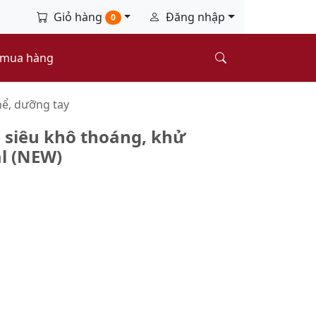
Giỏ hàng
Đăng nhập
0
 mua hàng
ể, dưỡng tay
 siêu khô thoáng, khử
l (NEW)