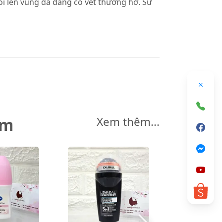
bôi lên vùng da đang có vết thương hở. Sử
êm
Xem thêm...