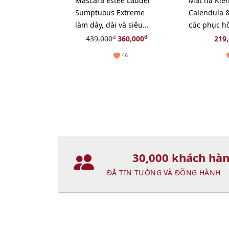
Mascara Estee Lauder
Mặt nạ Kieh
Sumptuous Extreme
Calendula &
làm dày, dài và siêu
cúc phục hồ
cong, fullsize
giãn và chậ
đ
đ
439,000
360,000
219
14ml
46
30,000 khách hà
ĐÃ TIN TƯỞNG VÀ ĐỒNG HÀNH