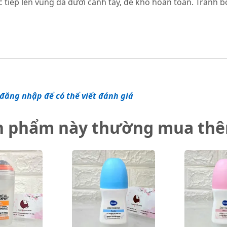
ực tiếp lên vùng da dưới cánh tay, để khô hoàn toàn. Tránh 
đăng nhập để có thể viết đánh giá
n phẩm này thường mua th