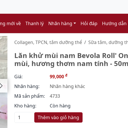
ng mới về
Thanh lý
Nhãn hàng
Hỏi đáp
Hướng dẫn
Collagen, TPCN, tắm dưỡng thể
Sữa tắm, dưỡng th
Lăn khử mùi nam Bevola Roll' On
mùi, hương thơm nam tính - 50m
đ
Giá:
99,000
Nhãn hàng:
Nhãn hàng khác
Mã sản phẩm:
4733
Kho hàng:
Còn hàng
Thêm vào giỏ hàng