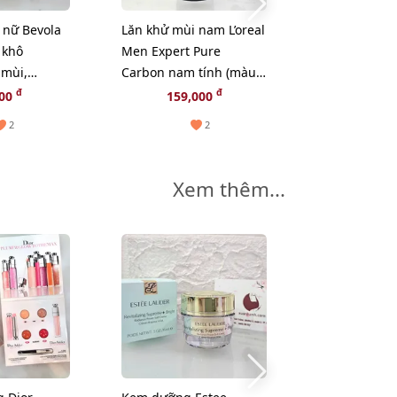
 nữ Bevola
Lăn khử mùi nam L’oreal
 khô
Men Expert Pure
 mùi,
Carbon nam tính (màu
ng mịn -
đen)
đ
đ
000
159,000
2
2
Xem thêm...