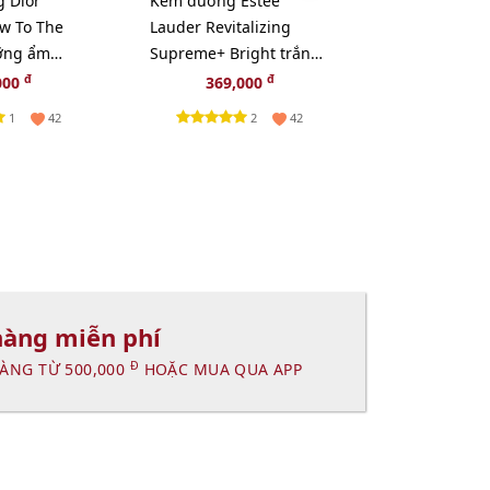
g Dior
Kem dưỡng Estee
Kem dưỡng đ
w To The
Lauder Revitalizing
Lauder Supr
ỡng ẩm
Supreme+ Bright trắng
phục hồi và 
 môi 2in1
sáng da toàn diện, 15ml
Collagen, 15
đ
đ
000
369,000
369,
1
2
42
42
hàng miễn phí
Đ
ÀNG TỪ 500,000
HOẶC MUA QUA APP