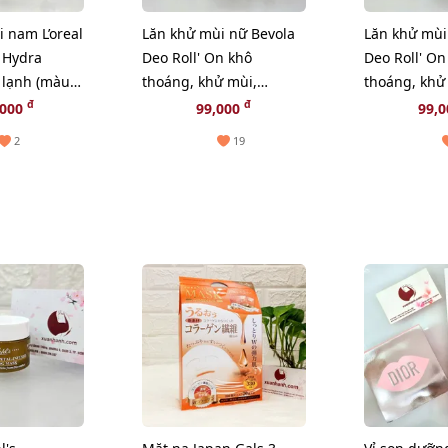
 nam L’oreal
Lăn khử mùi nữ Bevola
Lăn khử mùi
 Hydra
Deo Roll' On khô
Deo Roll' On
 lạnh (màu
thoáng, khử mùi,
thoáng, khử
dưỡng da sáng mịn -
dưỡng da sá
đ
đ
,000
99,000
99,
50ml (Xanh)
50ml (Hồng)
2
19