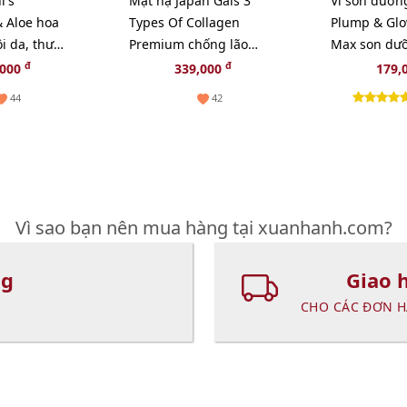
l's
Mặt nạ Japan Gals 3
Vỉ son dưỡn
 Aloe hoa
Types Of Collagen
Plump & Glo
i da, thư
Premium chống lão
Max son dư
m lão hóa -
hóa, săn chắc da, 20pcs
tăng sắc cho
đ
đ
,000
339,000
179,
- TẶNG 1 CHAI TONER
44
42
NGẪU NHIÊN
Vì sao bạn nên mua hàng tại xuanhanh.com?
ng
Giao 
CHO CÁC ĐƠN H