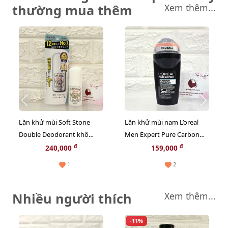
thường mua thêm
Xem thêm...
Lăn khử mùi Soft Stone
Lăn khử mùi nam L’oreal
Double Deodorant khô
Men Expert Pure Carbon
thoáng, khử mùi hiệu quả,
nam tính (màu đen)
đ
đ
240,000
159,000
20g (Màu trắng)
1
2
Nhiều người thích
Xem thêm...
-11%