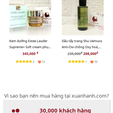
Kem dưỡng Estee Lauder
Dầu tẩy trang Shu Uemura
Supreme+ Soft cream phục
Anti-Oxi chống Oxy hoá,
hồi da chuyên sâu, 15ml
giảm xỉn màu da - 50ml
đ
đ
đ
345,000
235,000
208,000
2
1
72
70
Vì sao bạn nên mua hàng tại xuanhanh.com?
30,000 khách hàng