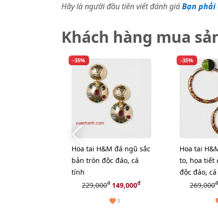
Hãy là người đầu tiên viết đánh giá
Bạn phải 
Khách hàng mua sả
-35%
-35%
Hoa tai H&M đá ngũ sắc
Hoa tai H&
bản tròn độc đáo, cá
to, họa tiế
tính
độc đáo, cá 
đ
đ
đ
229,000
149,000
269,000
1