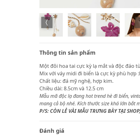
Thông tin sản phẩm
Một đôi hoa tai cực kỳ lạ mắt và độc đáo t
Mix với váy midi đi biển là cực kỳ phù hợp 
Chất liệu: đá mỹ nghệ, hợp kim.
Chiều dài: 8.5cm và 12.5 cm
Mẫu mã độc lạ đang hot trend hè đi biển, vin
mang cả bộ nhé. Kích thước size khá lớn bắt
P/S: CÒN LẺ VÀI MẪU TRƯNG BÀY TẠI SHO
Đánh giá