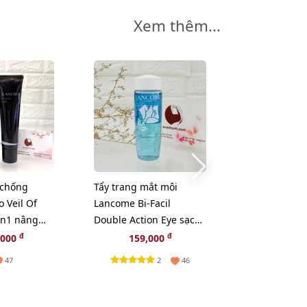
Xem thêm...
-18%
chống
Tẩy trang mắt môi
Mascara Este
 Veil Of
Lancome Bi-Facil
Sumptuous E
in1 nâng
Double Action Eye sạch
làm dày, dài 
hồng 60ml
sâu và dịu nhẹ, 30ml
cong, fullsize
đ
đ
đ
,000
159,000
439,000
3
2
47
46