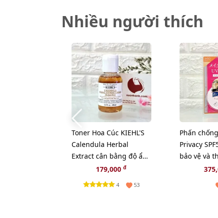
Nhiều người thích
Toner Hoa Cúc KIEHL'S
Phấn chống
Calendula Herbal
Privacy SPF
Extract cân bằng độ ẩm
bảo vệ và 
và sạch sâu - 40ml
đẹp da (Ne
đ
179,000
375
4
53