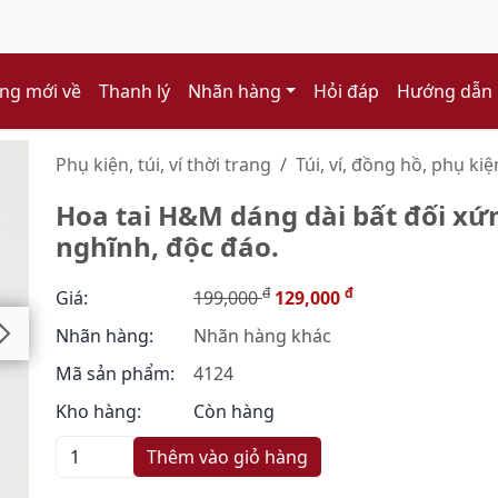
ng mới về
Thanh lý
Nhãn hàng
Hỏi đáp
Hướng dẫn
Phụ kiện, túi, ví thời trang
Túi, ví, đồng hồ, phụ kiệ
Hoa tai H&M dáng dài bất đối xứ
nghĩnh, độc đáo.
đ
đ
Giá:
199,000
129,000
Nhãn hàng:
Nhãn hàng khác
Mã sản phẩm:
4124
Kho hàng:
Còn hàng
Thêm vào giỏ hàng