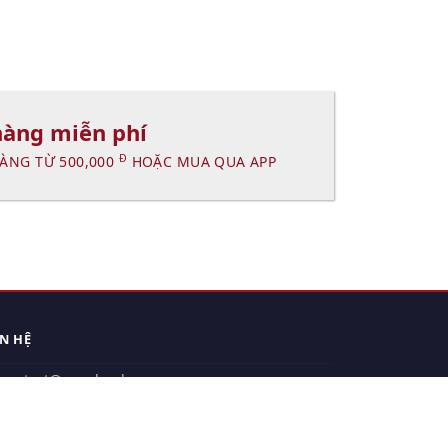
hàng miễn phí
Đ
ÀNG TỪ 500,000
HOẶC MUA QUA APP
ÊN HỆ
contact@xuanhanh.vn
914.533.910 - 0909.126.537