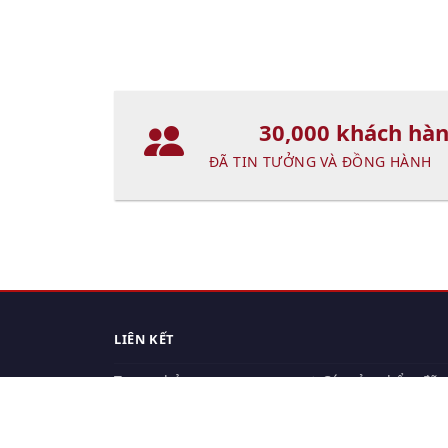
30,000 khách hà
ĐÃ TIN TƯỞNG VÀ ĐỒNG HÀNH
LIÊN KẾT
Trang chủ
Các sản phẩm đã
xem.
Cách thức chuyển hàng
Chính sách đổi trả