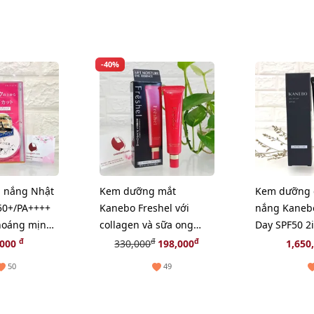
-40%
 nắng Nhật
Kem dưỡng mắt
Kem dưỡng 
50+/PA++++
Kanebo Freshel với
nắng Kanebo
thoáng mịn
collagen và sữa ong
Day SPF50 2
w)
chúa thiên nhiên - 25g
tông trắng 
đ
đ
đ
,000
330,000
198,000
1,650
50
49