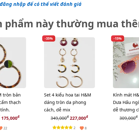
đăng nhập để có thể viết đánh giá
n phẩm này thường mua th
-35%
-15%
M tròn bản
Set 4 kiểu hoa tai H&M
Kính mát H&
t cẩm thạch
dáng tròn da phong
Dưa Hấu ngộ
tính.
cách, dễ mix
dễ thương c
Neon
đ
đ
đ
đ
175,000
349,000
227,000
309,000
2
22
8