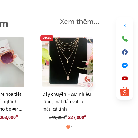
êm
Xem thêm...
-35%
-35%
M họa tiết
Dây chuyền H&M nhiều
Dây chuyền
 nghĩnh,
tầng, mặt đá oval lạ
kim mặt sò d
ho bé #Pink
mắt, cá tính
nữ tính
đ
đ
đ
đ
263,000
349,000
227,000
249,000
1
1