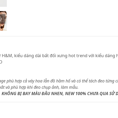
ừ H&M, kiểu dáng dài bất đối xưng hot trend với kiểu dáng 
:D
tage phù hợp cả váy hoa lẫn đồ hầm hố và có thể tách đeo từng c
 mắt và phù hợp khi đeo chụp ảnh, làm mẫu.
P, KHÔNG BỊ BAY MÀU ĐÂU NHEN, NEW 100% CHƯA QUA SỬ D