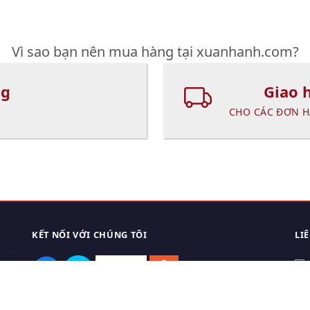
Vì sao bạn nên mua hàng tại xuanhanh.com?
ng
Giao 
CHO CÁC ĐƠN H
KẾT NỐI VỚI CHÚNG TÔI
LI
0
TẢI APP ĐIỆN THOẠI