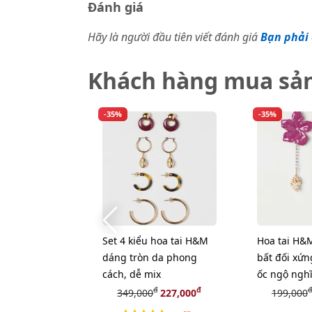
Đánh giá
Hãy là người đầu tiên viết đánh giá
Bạn phải 
Khách hàng mua sả
-35%
-35%
Set 4 kiểu hoa tai H&M
Hoa tai H&
dáng tròn da phong
bất đối xứn
cách, dễ mix
ốc ngộ nghĩ
đ
đ
đ
349,000
227,000
199,000