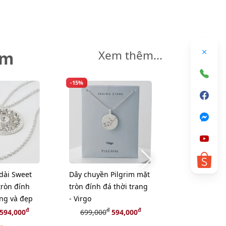
êm
Xem thêm...
-15%
-35%
dài Sweet
Dây chuyền Pilgrim mặt
Dây chuyền 
tròn đính
tròn đính đá thời trang
mặt tròn mix
ang và đẹp
- Virgo
xinh xắn #h
đ
đ
đ
đ
594,000
699,000
594,000
249,000
1