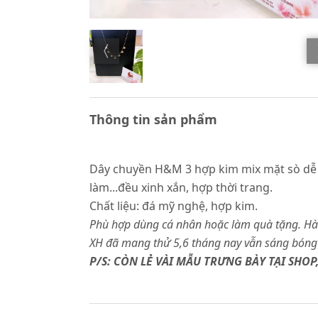
Thông tin sản phẩm
Dây chuyền H&M 3 hợp kim mix mặt sò dễ th
làm...đều xinh xắn, hợp thời trang.
Chất liệu: đá mỹ nghệ, hợp kim.
Phù hợp dùng cá nhân hoặc làm quà tặng. Hàn
XH đã mang thử 5,6 tháng nay vẫn sáng bóng
P/S: CÒN LẺ VÀI MẪU TRƯNG BÀY TẠI SHO