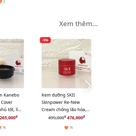
2
Xem thêm...
-5%
on Kanebo
Kem dưỡng SKII
Kem dưỡng E
 Cover
Skinpower Re-New
Lauder Supr
hủ tốt, lì
Cream chống lão hóa,
cream phục h
g tự nhiên.
phục hồi nuôi dưỡng
chuyên sâu, 
đ
đ
đ
265,000
499,000
476,000
345,
da, 15g (New)
76
76