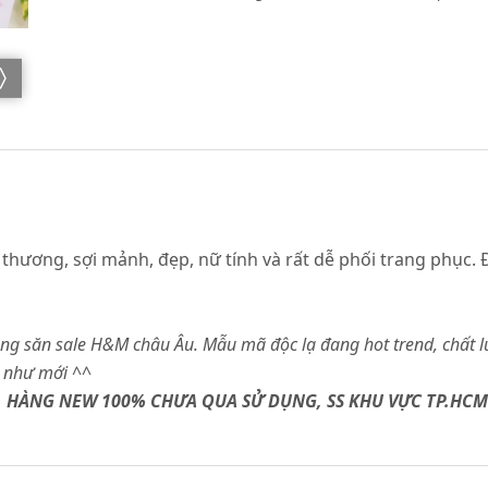
ương, sợi mảnh, đẹp, nữ tính và rất dễ phối trang phục. Đa
g săn sale H&M châu Âu. Mẫu mã độc lạ đang hot trend, chất l
 như mới ^
^
P, HÀNG NEW 100% CHƯA QUA SỬ DỤNG, SS KHU VỰC TP.HCM