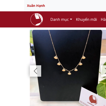
Xuân Hạnh
Danh mục
Khuyến mãi
Hà