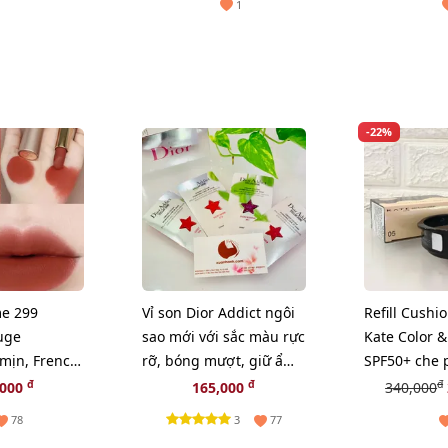
1
-22%
e 299
Vỉ son Dior Addict ngôi
Refill Cushi
uge
sao mới với sắc màu rực
Kate Color &
 mịn, French
rỡ, bóng mượt, giữ ẩm
SPF50+ che p
am đỏ gạch
24h
mịn, #05 sán
đ
đ
đ
,000
165,000
340,000
3
78
77