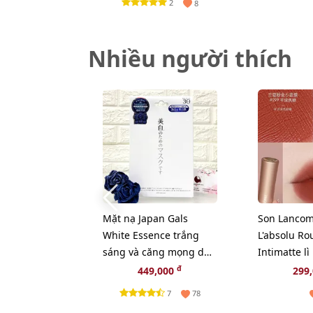
2
8
Nhiều người thích
Mặt nạ Japan Gals
Son Lancom
White Essence trắng
L'absolu Ro
sáng và căng mọng da -
Intimatte lì
30pcs
Cashmere c
đ
449,000
299
7
78