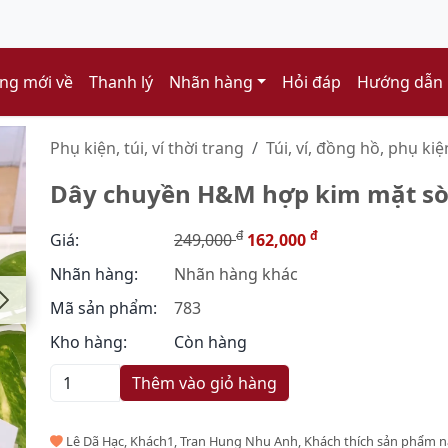
ng mới về
Thanh lý
Nhãn hàng
Hỏi đáp
Hướng dẫn
Phụ kiện, túi, ví thời trang
Túi, ví, đồng hồ, phụ kiệ
Dây chuyền H&M hợp kim mặt sò 
đ
đ
Giá:
249,000
162,000
Nhãn hàng:
Nhãn hàng khác
Mã sản phẩm:
783
Kho hàng:
Còn hàng
Thêm vào giỏ hàng
Lê Dã Hạc, Khách1, Tran Hung Nhu Anh, Khách thích sản phẩm 