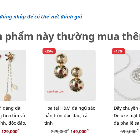
đăng nhập để có thể viết đánh giá
n phẩm này thường mua th
-35%
-15%
M dáng dài
Hoa tai H&M đá ngũ sắc
Dây chuyền 
g hoa tím và
bản tròn độc đáo, cá
Deluxe mặt 
nh, độc đáo.
tính
đá pha lê s
đ
đ
đ
đ
129,000
229,000
149,000
699,000