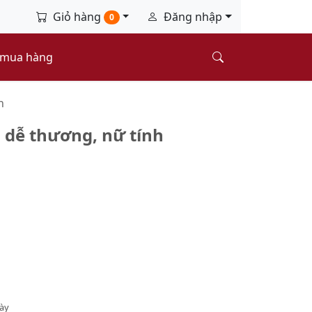
Giỏ hàng
Đăng nhập
0
 mua hàng
n
dễ thương, nữ tính
này