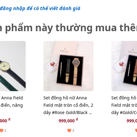
đăng nhập để có thể viết đánh giá
n phẩm này thường mua th
 Anna Field
Set đồng hồ nữ Anna
Set đồng hồ
 điển, năng
Field mặt tròn cổ điển, 2
Field mặt tr
dây #Rose Gold/Black -
dây #Gold/C
6201
3283
đ
đ
,000
999,000
999,
2
3