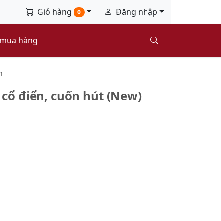
Giỏ hàng
Đăng nhập
0
 mua hàng
n
cổ điển, cuốn hút (New)