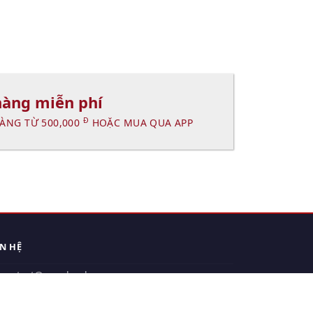
hàng miễn phí
Đ
ÀNG TỪ 500,000
HOẶC MUA QUA APP
ÊN HỆ
contact@xuanhanh.vn
914.533.910 - 0909.126.537