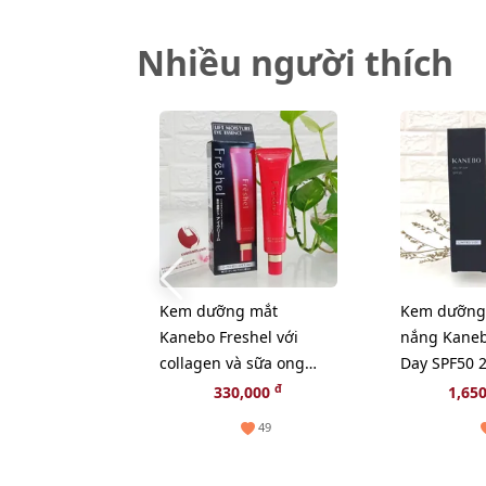
Nhiều người thích
Kem dưỡng mắt
Kem dưỡng
Kanebo Freshel với
nắng Kaneb
collagen và sữa ong
Day SPF50 
chúa thiên nhiên - 25g
tông trắng
đ
330,000
1,65
49