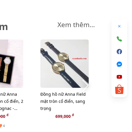
êm
Xem thêm...
 nữ Anna
Đồng hồ nữ Anna Field
Đồng hồ nữ
òn cổ điển, 2
mặt tròn cổ điển, sang
mặt tròn nhỏ
ognac -
trọng
trẻ trung (Ho
đ
đ
000
699,000
699,
4