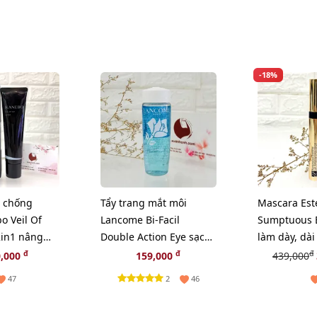
-18%
 chống
Tẩy trang mắt môi
Mascara Est
o Veil Of
Lancome Bi-Facil
Sumptuous 
2in1 nâng
Double Action Eye sạch
làm dày, dài
 hồng 60ml
sâu và dịu nhẹ, 30ml
cong, fullsiz
đ
đ
đ
0,000
159,000
439,000
2
47
46