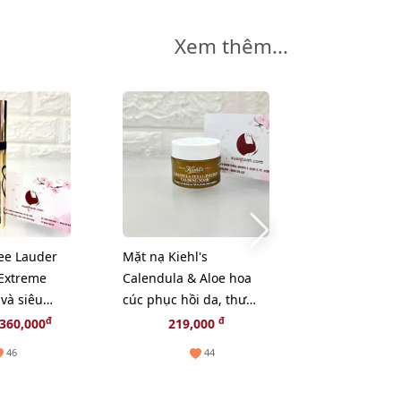
Xem thêm...
ee Lauder
Mặt nạ Kiehl's
Mặt nạ Japan
Extreme
Calendula & Aloe hoa
Types Of Col
 và siêu
cúc phục hồi da, thư
Premium chố
e
giãn và chậm lão hóa -
hóa, săn chắ
đ
đ
360,000
219,000
339,
14ml
- TẶNG 1 CH
46
44
NGẪU NHIÊN