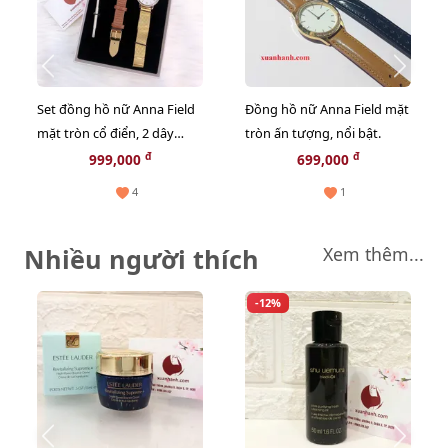
Set đồng hồ nữ Anna Field
Đồng hồ nữ Anna Field mặt
mặt tròn cổ điển, 2 dây
tròn ấn tượng, nổi bật.
#Gold/Cognac - 3283
đ
đ
999,000
699,000
4
1
Nhiều người thích
Xem thêm...
-12%