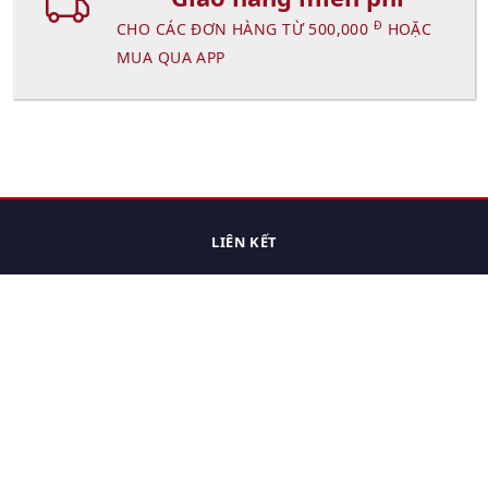
Đ
CHO CÁC ĐƠN HÀNG TỪ 500,000
HOẶC
MUA QUA APP
LIÊN KẾT
Trang chủ
Các sản phẩm đã xem.
Cách thức chuyển hàng
Chính sách đổi trả
Chính sách riêng tư
Điều khoản sử dụng
Hỏi đáp
Hướng dẫn mua hàng