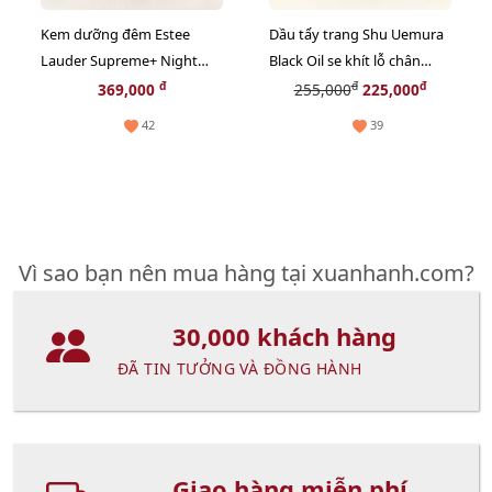
Kem dưỡng đêm Estee
Dầu tẩy trang Shu Uemura
Lauder Supreme+ Night
Black Oil se khít lỗ chân
phục hồi và tăng sinh
lông, sạch bã nhờn - 50ml
đ
đ
đ
369,000
255,000
225,000
Collagen, 15ml (New)
42
39
Vì sao bạn nên mua hàng tại xuanhanh.com?
30,000 khách hàng
ĐÃ TIN TƯỞNG VÀ ĐỒNG HÀNH
Giao hàng miễn phí