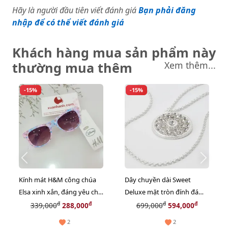
Hãy là người đầu tiên viết đánh giá
Bạn phải đăng
nhập để có thể viết đánh giá
Khách hàng mua sản phẩm này
thường mua thêm
Xem thêm...
-15%
-15%
Kính mát H&M công chúa
Dây chuyền dài Sweet
Elsa xinh xắn, đáng yêu cho
Deluxe mặt tròn đính đá
bé gái #Pink Light
pha lê sang và đẹp
đ
đ
đ
đ
339,000
288,000
699,000
594,000
2
2