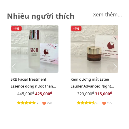
Nhiều người thích
Xem thêm...
-4%
-4%
SKII Facial Treatment
Kem dưỡng mắt Estee
Essence dòng nước thần
Lauder Advanced Night
dành cho các chị em - 30ml
Repair Eye Gel-Creme Multi
đ
đ
đ
đ
445,000
425,000
329,000
315,000
(new)
- 5ml (New)
7
6
270
195