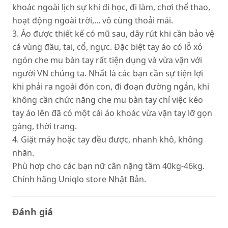
khoác ngoài lịch sự khi đi học, đi làm, chơi thể thao,
hoạt động ngoài trời,... vô cùng thoải mái.
3. Áo được thiết kế có mũ sau, dây rút khi cần bảo vệ
cả vùng đầu, tai, cổ, ngực. Đặc biệt tay áo có lỗ xỏ
ngón che mu bàn tay rất tiện dụng và vừa vặn với
người VN chúng ta. Nhất là các bạn cần sự tiện lợi
khi phải ra ngoài đón con, đi đoạn đường ngắn, khi
không cần chức năng che mu bàn tay chỉ việc kéo
tay áo lên đã có một cái áo khoác vừa vặn tay lỡ gọn
gàng, thời trang.
4. Giặt máy hoặc tay đều được, nhanh khô, không
nhăn.
Phù hợp cho các bạn nữ cân nặng tầm 40kg-46kg.
Chính hãng Uniqlo store Nhật Bản.
Đánh giá