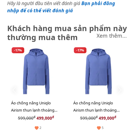
Hãy là người đầu tiên viết đánh giá
Bạn phải đăng
nhập để có thể viết đánh giá
Khách hàng mua sản phẩm này
thường mua thêm
Xem thêm...
-17%
-17%
Áo chống nắng Uniqlo
Áo chống nắng Uniqlo
Airism thun lạnh thoáng
Airism thun lạnh thoáng
mát, co giãn tốt, #65 Blue
mát, co giãn tốt, #65 Blue
đ
đ
đ
đ
599,000
499,000
599,000
499,000
size M
size L
2
5