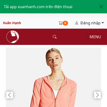
Tải app xuanhanh.com trên điện thoại
Đăng nhập
Xuân Hạnh
0
MENU