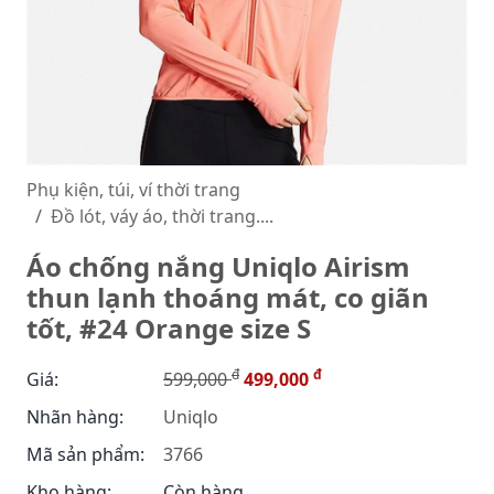
Phụ kiện, túi, ví thời trang
Đồ lót, váy áo, thời trang....
Áo chống nắng Uniqlo Airism
thun lạnh thoáng mát, co giãn
tốt, #24 Orange size S
đ
đ
Giá:
599,000
499,000
Nhãn hàng:
Uniqlo
Mã sản phẩm:
3766
Kho hàng:
Còn hàng