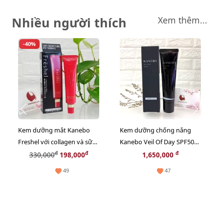
Nhiều người thích
Xem thêm...
-40%
Kem dưỡng mắt Kanebo
Kem dưỡng chống nắng
Freshel với collagen và sữa
Kanebo Veil Of Day SPF50
ong chúa thiên nhiên - 25g
2in1 nâng tông trắng hồng
đ
đ
đ
330,000
198,000
1,650,000
60ml
49
47