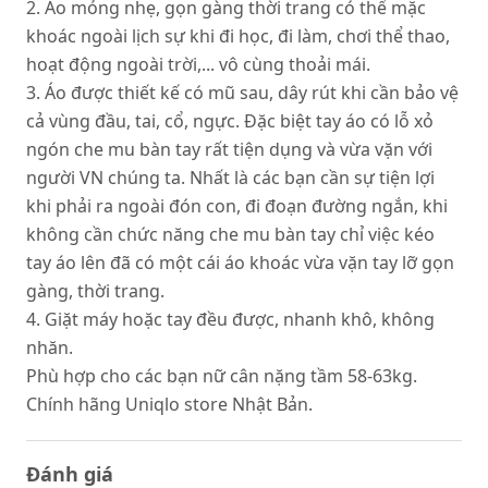
2. Áo mỏng nhẹ, gọn gàng thời trang có thể mặc
khoác ngoài lịch sự khi đi học, đi làm, chơi thể thao,
hoạt động ngoài trời,... vô cùng thoải mái.
3. Áo được thiết kế có mũ sau, dây rút khi cần bảo vệ
cả vùng đầu, tai, cổ, ngực. Đặc biệt tay áo có lỗ xỏ
ngón che mu bàn tay rất tiện dụng và vừa vặn với
người VN chúng ta. Nhất là các bạn cần sự tiện lợi
khi phải ra ngoài đón con, đi đoạn đường ngắn, khi
không cần chức năng che mu bàn tay chỉ việc kéo
tay áo lên đã có một cái áo khoác vừa vặn tay lỡ gọn
gàng, thời trang.
4. Giặt máy hoặc tay đều được, nhanh khô, không
nhăn.
Phù hợp cho các bạn nữ cân nặng tầm 58-63kg.
Chính hãng Uniqlo store Nhật Bản.
Đánh giá