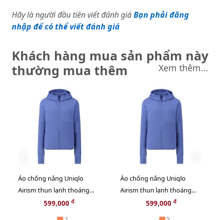
Hãy là người đầu tiên viết đánh giá
Bạn phải đăng
nhập để có thể viết đánh giá
Khách hàng mua sản phẩm này
thường mua thêm
Xem thêm...
Áo chống nắng Uniqlo
Áo chống nắng Uniqlo
Airism thun lạnh thoáng
Airism thun lạnh thoáng
mát, co giãn tốt, #65 Blue
mát, co giãn tốt, #65 Blue
đ
đ
599,000
599,000
size M
size L
2
5