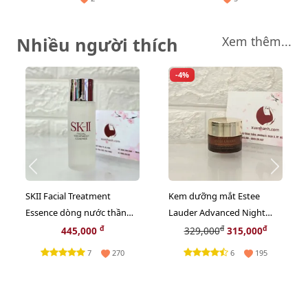
Nhiều người thích
Xem thêm...
-4%
SKII Facial Treatment
Kem dưỡng mắt Estee
Essence dòng nước thần
Lauder Advanced Night
dành cho các chị em - 30ml
Repair Eye Gel-Creme Multi
đ
đ
đ
445,000
329,000
315,000
(new)
- 5ml (New)
7
6
270
195