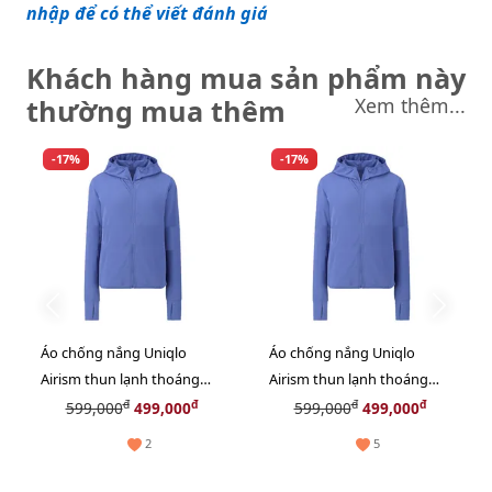
nhập để có thể viết đánh giá
Khách hàng mua sản phẩm này
thường mua thêm
Xem thêm...
-17%
-17%
Áo chống nắng Uniqlo
Áo chống nắng Uniqlo
Airism thun lạnh thoáng
Airism thun lạnh thoáng
mát, co giãn tốt, #65 Blue
mát, co giãn tốt, #65 Blue
đ
đ
đ
đ
599,000
499,000
599,000
499,000
size M
size L
2
5