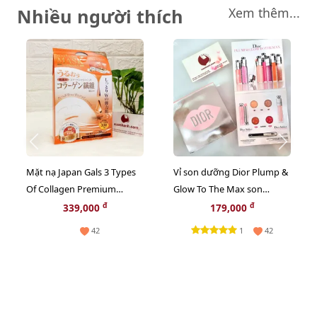
Nhiều người thích
Xem thêm...
Mặt nạ Japan Gals 3 Types
Vỉ son dưỡng Dior Plump &
Of Collagen Premium
Glow To The Max son
chống lão hóa, săn chắc da,
dưỡng ẩm tăng sắc cho
đ
đ
339,000
179,000
20pcs - TẶNG 1 CHAI TONER
môi 2in1
1
42
42
NGẪU NHIÊN