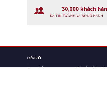
30,000 khách hà
ĐÃ TIN TƯỞNG VÀ ĐỒNG HÀNH
LIÊN KẾT
Trang chủ
Các sản phẩm đã
xem.
Cách thức chuyển hàng
Chính sách đổi trả
Chính sách riêng tư
Điều khoản sử dụng
Hỏi đáp