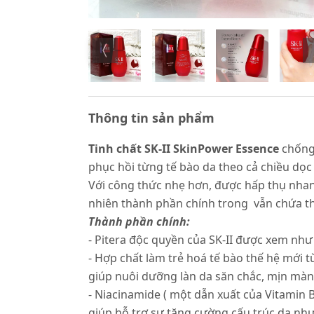
Thông tin sản phẩm
Tinh chất SK-II SkinPower Essence
chống 
phục hồi từng tế bào da theo cả chiều dọc
Với công thức nhẹ hơn, được hấp thụ nhanh
nhiên thành phần chính trong vẫn chứa thà
Thành phần chính:
- Pitera độc quyền của SK-II được xem như
- Hợp chất làm trẻ hoá tế bào thế hệ mới
giúp nuôi dưỡng làn da săn chắc, mịn màng
- Niacinamide ( một dẫn xuất của Vitamin 
giúp hỗ trợ sự tăng cường cấu trúc da như