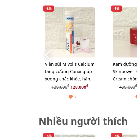
-8%
-5%
Viên sủi Mivolis Calcium
Kem dưỡng 
tăng cường Canxi giúp
Skinpower 
xương chắc khỏe, hàng
Cream chốn
nội địa Đức - 20 viên
phục hồi n
đ
đ
đ
139,000
128,000
499,000
da, 15g (Ne
8
Nhiều người thích
-4%
-4%