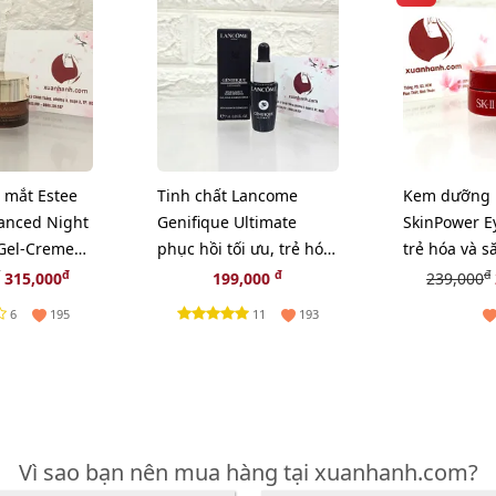
mắt Estee
Tinh chất Lancome
Kem dưỡng 
anced Night
Genifique Ultimate
SkinPower E
 Gel-Creme
phục hồi tối ưu, trẻ hóa
trẻ hóa và s
 (New)
da, 7ml (New)
vùng mắt - 
đ
đ
đ
315,000
199,000
239,000
6
11
195
193
Vì sao bạn nên mua hàng tại xuanhanh.com?