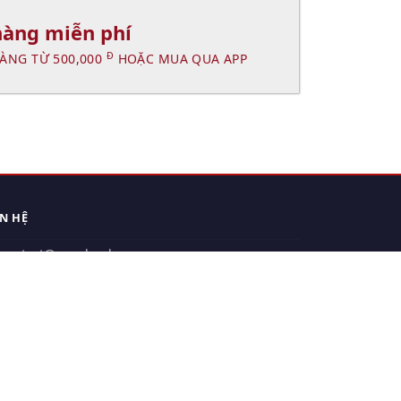
hàng miễn phí
Đ
ÀNG TỪ 500,000
HOẶC MUA QUA APP
ÊN HỆ
contact@xuanhanh.vn
914.533.910 - 0909.126.537