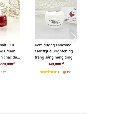
mắt SKII
Kem dưỡng Lancome
Tinh chất mắ
ye Cream
Clarifique Brightening
Lauder ANR E
ăn chắc da
trắng sáng nâng tông,
giảm nhăn, 
2.5g
se mịn, 15ml
mắt chuyên s
đ
đ
228,000
349,000
349,
(New)
1
187
155