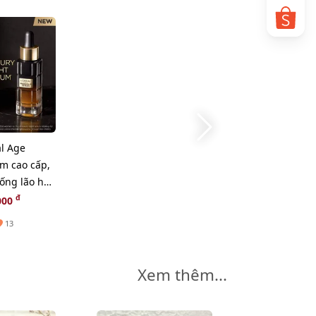
al Age
m cao cấp,
hống lão hoá
 30ml
đ
000
13
Xem thêm...