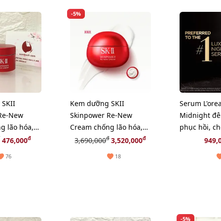
-5%
SKII
Kem dưỡng SKII
Serum L'ore
Re-New
Skinpower Re-New
Midnight đê
g lão hóa,
Cream chống lão hóa,
phục hồi, c
uôi dưỡng
phục hồi nuôi dưỡng
chuyên sâu,
đ
đ
đ
476,000
3,690,000
3,520,000
949,
w)
da, 80g (New)
76
18
-5%