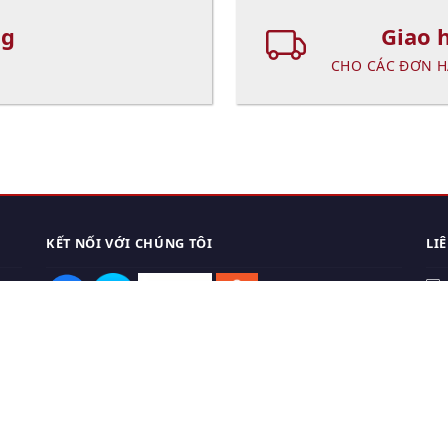
ng
Giao 
CHO CÁC ĐƠN H
KẾT NỐI VỚI CHÚNG TÔI
LI
0
TẢI APP ĐIỆN THOẠI