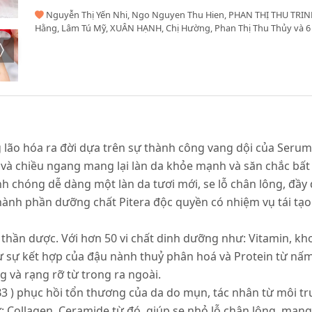
Nguyễn Thị Yến Nhi, Ngo Nguyen Thu Hien, PHAN THỊ THU TRINH
Hằng, Lâm Tú Mỹ, XUÂN HẠNH, Chị Hường, Phan Thị Thu Thủy và 6
lão hóa ra đời dựa trên sự thành công vang dội của Serum R
 và chiều ngang mang lại làn da khỏe mạnh và săn chắc bất
 chóng dễ dàng một làn da tươi mới, se lỗ chân lông, đầy 
nh phần dưỡng chất Pitera độc quyền có nhiệm vụ tái tạo t
 thần dược. Với hơn 50 vi chất dinh dưỡng như: Vitamin, kho
 từ sự kết hợp của đậu nành thuỷ phân hoá và Protein từ n
 và rạng rỡ từ trong ra ngoài.
B3 ) phục hồi tổn thương của da do mụn, tác nhân từ môi t
: Collagen, Ceramide từ đó, giúp se nhỏ lỗ chân lông, mang 