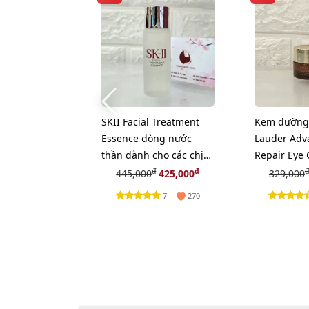
SKII Facial Treatment
Kem dưỡng 
Essence dòng nước
Lauder Adv
thần dành cho các chị
Repair Eye
em - 30ml (new)
Multi - 5ml
đ
đ
đ
445,000
425,000
329,000
7
270