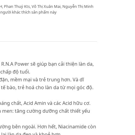
, Phan Thuý Kts, Võ Thị Xuân Mai, Nguyễn Thị Minh
 người khác thích sản phẩm này
.N.A Power sẽ giúp bạn cải thiện làn da,
 chấp độ tuổi.
đặn, mềm mại và trẻ trung hơn. Và dĩ
ế bào, trẻ hoá cho làn da từ mọi góc độ.
áng chất, Acid Amin và các Acid hữu cơ.
ấm men: tăng cường dưỡng chất thiết yếu
rường bên ngoài. Hơn hết, Niacinamide còn
lại làn da đẹp và khoẻ hơn.