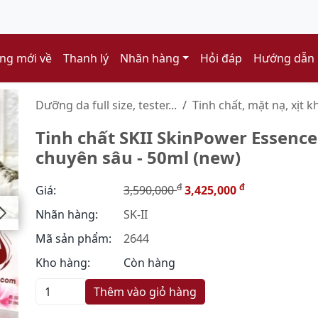
ng mới về
Thanh lý
Nhãn hàng
Hỏi đáp
Hướng dẫn
Dưỡng da full size, tester...
Tinh chất, mặt nạ, xịt k
Tinh chất SKII SkinPower Essence
chuyên sâu - 50ml (new)
đ
đ
Giá:
3,590,000
3,425,000
Nhãn hàng:
SK-II
Mã sản phẩm:
2644
Kho hàng:
Còn hàng
Thêm vào giỏ hàng