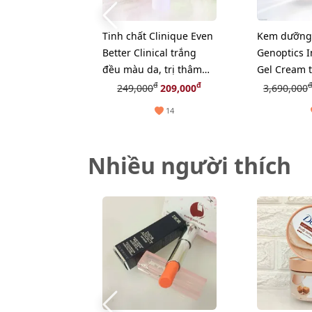
Tinh chất Clinique Even
Kem dưỡng 
Better Clinical trắng
Genoptics I
đều màu da, trị thâm
Gel Cream 
nám, 10ml
căng mọng 
đ
đ
đ
249,000
209,000
3,690,000
(New)
14
Nhiều người thích