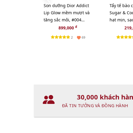
Son dưỡng Dior Addict
Tẩy tế bào 
Lip Glow mềm mượt và
Sugar & Co
tăng sắc môi, #004
hạt mịn, sạ
Coral - cam tự nhiên
hương ngọt
đ
899,000
219
(New)
2
69
30,000 khách hà
ĐÃ TIN TƯỞNG VÀ ĐỒNG HÀNH