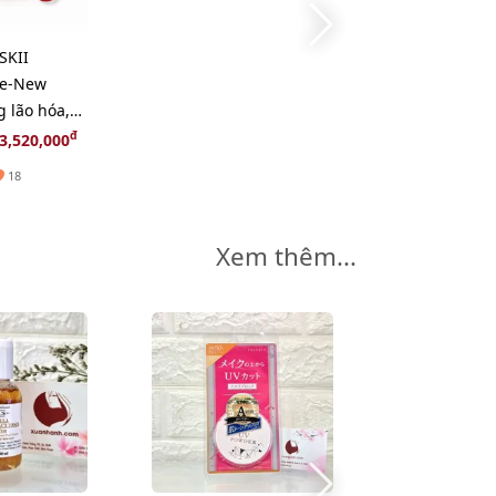
SKII
Re-New
 lão hóa,
ôi dưỡng
đ
3,520,000
w)
18
Xem thêm...
-40%