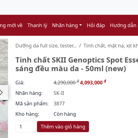
ng mới về
Thanh lý
Nhãn hàng
Hỏi đáp
Hướng dẫn
Dưỡng da full size, tester...
Tinh chất, mặt nạ, xịt k
Tinh chất SKII Genoptics Spot Es
sáng đều màu da - 50ml (new)
đ
đ
Giá:
4,290,000
4,093,000
Nhãn hàng:
SK-II
Mã sản phẩm:
3877
Kho hàng:
Còn hàng
Thêm vào giỏ hàng