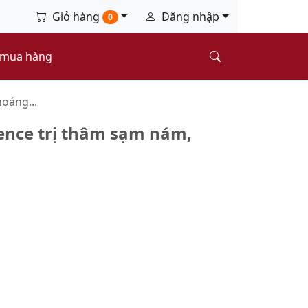
Giỏ hàng
Đăng nhập
0
 mua hàng
hoáng...
sence trị thâm sạm nám,