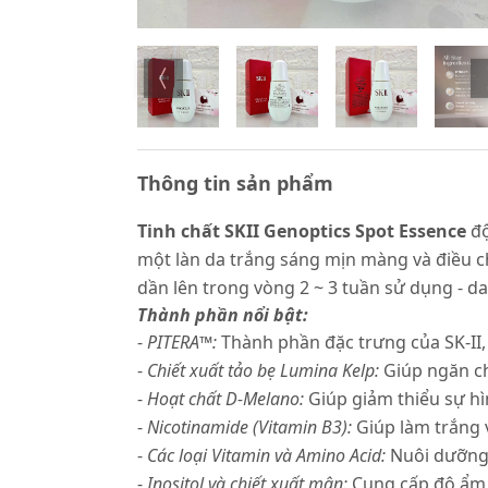
Thông tin sản phẩm
Tinh chất SKII Genoptics Spot Essence
độ
một làn da trắng sáng mịn màng và điều ch
dần lên trong vòng 2 ~ 3 tuần sử dụng - da
Thành phần nổi bật:
-
PITERA™:
Thành phần đặc trưng của SK-II
-
Chiết xuất tảo bẹ Lumina Kelp:
Giúp ngăn c
-
Hoạt chất D-Melano:
Giúp giảm thiểu sự hì
-
Nicotinamide (Vitamin B3):
Giúp làm trắng
-
Các loại Vitamin và Amino Acid:
Nuôi dưỡng
-
Inositol và chiết xuất mận:
Cung cấp độ ẩm,