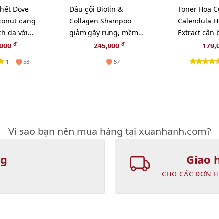
chết Dove
Dầu gội Biotin &
Toner Hoa C
conut dạng
Collagen Shampoo
Calendula H
ch da với
giảm gãy rụng, mềm
Extract cân
 béo, 280g
mượt, bồng bềnh -
và sạch sâu 
đ
đ
,000
245,000
179,
385ml
1
58
57
Vì sao bạn nên mua hàng tại xuanhanh.com?
ng
Giao 
CHO CÁC ĐƠN H