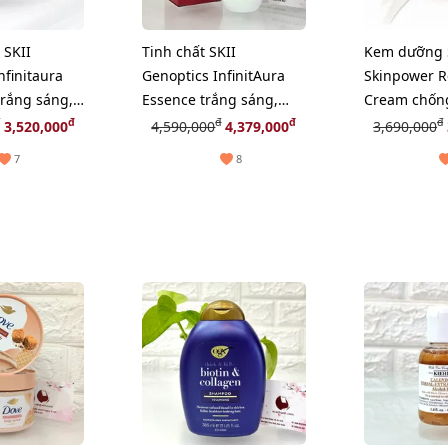
SKII
Tinh chất SKII
Kem dưỡng 
nfinitaura
Genoptics InfinitAura
Skinpower 
trắng sáng,
Essence trắng sáng,
Cream chống
da, 50g
căng mọng đều màu
phục hồi nu
đ
đ
đ
đ
3,520,000
4,590,000
4,379,000
3,690,000
da, 50ml
da, 80g (Ne
7
8