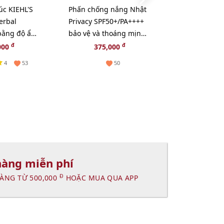
úc KIEHL'S
Phấn chống nắng Nhật
Kem dưỡng 
erbal
Privacy SPF50+/PA++++
Kanebo Fresh
 bằng độ ẩm
bảo vệ và thoáng mịn
collagen và 
- 40ml
đẹp da (New)
chúa thiên n
đ
đ
đ
000
375,000
330,000
1
4
53
50
hàng miễn phí
Đ
ÀNG TỪ 500,000
HOẶC MUA QUA APP