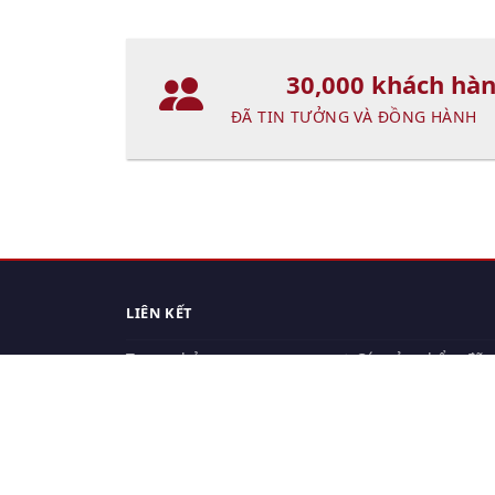
30,000 khách hà
ĐÃ TIN TƯỞNG VÀ ĐỒNG HÀNH
LIÊN KẾT
Trang chủ
Các sản phẩm đã
xem.
Cách thức chuyển hàng
Chính sách đổi trả
Chính sách riêng tư
Điều khoản sử dụng