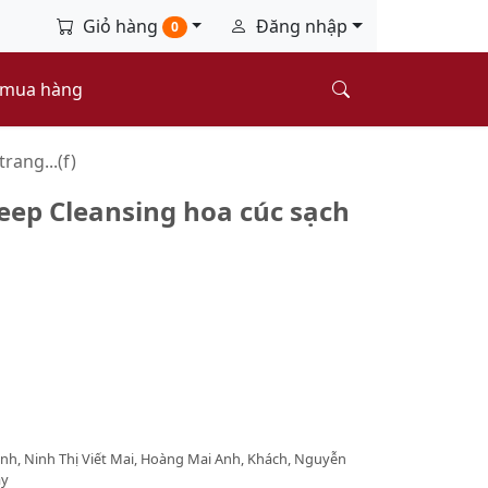
Giỏ hàng
Đăng nhập
0
 mua hàng
rang...(f)
eep Cleansing hoa cúc sạch
inh, Ninh Thị Viết Mai, Hoàng Mai Anh, Khách, Nguyễn
ày