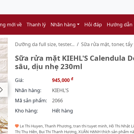
ng mới về
Thanh lý
Nhãn hàng
Hỏi đáp
Hướng dẫn
Dưỡng da full size, tester...
Sữa rửa mặt, toner, tẩy t
Sữa rửa mặt KIEHL'S Calendula D
sâu, dịu nhẹ 230ml
đ
Giá:
945,000
Nhãn hàng:
KIEHL'S
Mã sản phẩm:
2066
Kho hàng:
Hết hàng
Le Thi Huyen, Thanh Phương, tran thi tuyet minh, Hồ Thị Nhật L
Thị Thu Hiền, Bui Thi Thanh Hương, XUÂN HẠNH thích sản phẩm n