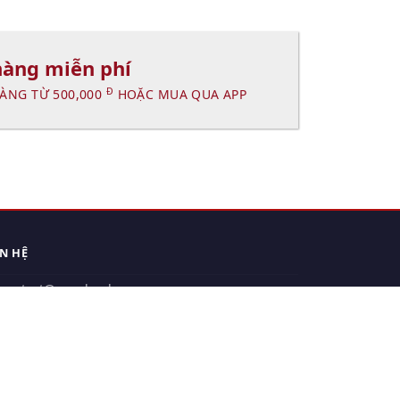
hàng miễn phí
Đ
ÀNG TỪ 500,000
HOẶC MUA QUA APP
ÊN HỆ
contact@xuanhanh.vn
914.533.910 - 0909.126.537