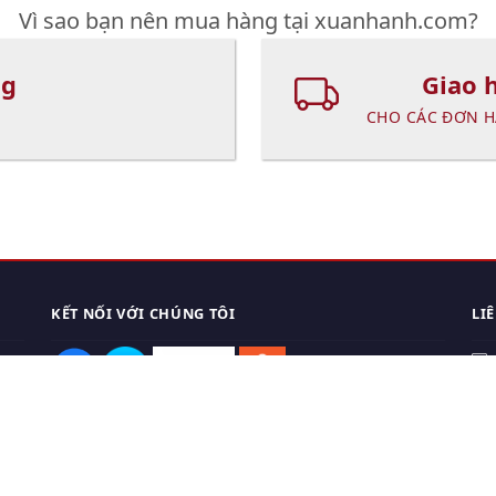
Vì sao bạn nên mua hàng tại xuanhanh.com?
ng
Giao 
CHO CÁC ĐƠN H
KẾT NỐI VỚI CHÚNG TÔI
LI
0
TẢI APP ĐIỆN THOẠI