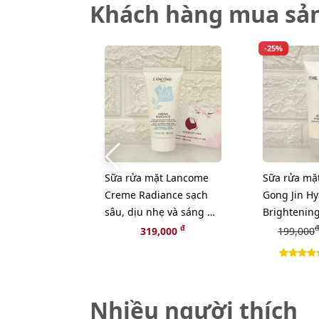
Khách hàng mua sả
-25%
Sữa rửa mặt Lancome
Sữa rửa mặ
Creme Radiance sạch
Gong Jin H
sâu, dịu nhẹ và sáng da
Brightening
- 50ml (NEW)
tươi sáng d
đ
đ
319,000
199,000
Nhiều người thích