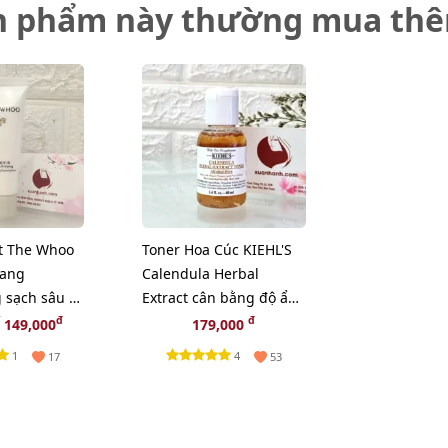
n phẩm này thường mua th
t The Whoo
Toner Hoa Cúc KIEHL'S
yang
Calendula Herbal
 sạch sâu và
Extract cân bằng độ ẩm
a, 40ml
và sạch sâu - 40ml
đ
đ
149,000
179,000
1
4
17
53