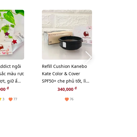
Addict ngôi
Refill Cushion Kanebo
Kem dưỡng S
 sắc màu rực
Kate Color & Cover
Skinpower R
ợt, giữ ẩm
SPF50+ che phủ tốt, lì
Cream chống 
mịn, #05 sáng tự nhiên.
phục hồi nu
đ
đ
000
340,000
499,
da, 15g (New
3
77
76