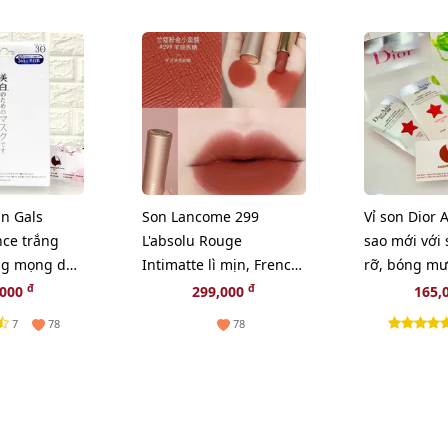
n Gals
Son Lancome 299
Vỉ son Dior 
nce trắng
L'absolu Rouge
sao mới với
ng mọng da -
Intimatte lì mịn, French
rỡ, bóng mư
Cashmere cam đỏ gạch
24h
đ
đ
,000
299,000
165,
7
78
78