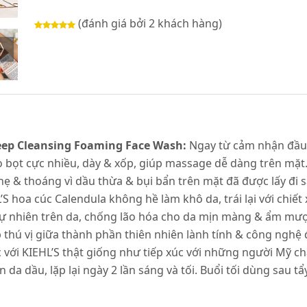
(đánh giá bởi 2 khách hàng)
Deep Cleansing Foaming Face Wash:
Ngay từ cảm nhận đầu 
ạo bọt cực nhiều, dày & xốp, giúp massage dễ dàng trên mặ
hẹ & thoáng vì dầu thừa & bụi bẩn t
rên mặt đã được lấy đi s
 hoa cúc Calendula không hề làm khô da, trái lại với chiế
 tự nhiên trên da, chống lão hóa cho da mịn màng & ẩm mượ
thú vị giữa thành phần thiên nhiên lành tính & công nghệ 
 với KIEHL’S thật giống như tiếp xúc với những người Mỹ ch
a dầu, lặp lại ngày 2 lần sáng và tối. Buổi tối dùng sau tẩ