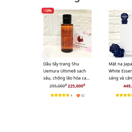
-12%
Dầu tẩy trang Shu
Mặt nạ Japa
Uemura Ultime8 sạch
White Esse
sâu, chống lão hóa cao
sáng và că
cấp nhất - 50ml
30pcs
đ
đ
255,000
225,000
449
4
82