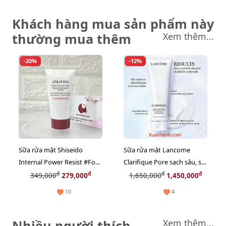
Khách hàng mua sản phẩm này
thường mua thêm
Xem thêm...
-20%
-12%
Sữa rửa mặt Shiseido
Sữa rửa mặt Lancome
Internal Power Resist #For
Clarifique Pore sạch sâu, se
Oily - sạch sâu cho da dầu,
lỗ chân lông, sáng da -
đ
đ
đ
đ
349,000
279,000
1,650,000
1,450,000
50ml
125ml (New)
10
4
Nhiều người thích
Xem thêm...