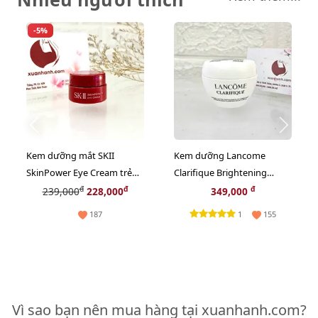
-5%
Kem dưỡng mắt SKII
Kem dưỡng Lancome
SkinPower Eye Cream trẻ
Clarifique Brightening
hóa và săn chắc da vùng
trắng sáng nâng tông, se
đ
đ
đ
239,000
228,000
349,000
mắt - 2.5g
mịn, 15ml
1
187
155
Vì sao bạn nên mua hàng tại xuanhanh.com?