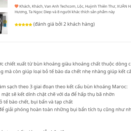
Khách, Khách, Van Anh Techcom, Lộc, Huỳnh Thiên Thư, XUÂN H
Hương, Ta Ngoc Diep và 8 người khác thích sản phẩm này
(đánh giá bởi 2 khách hàng)
c chiết xuất từ bùn khoáng giàu khoáng chất thuộc dòng c
ông mà còn giúp loại bỏ tế bào da chết nhẹ nhàng giúp kết 
làm sạch theo 3 giai đoạn theo kết cấu bùn khoáng Maroc:
ên mặt sẽ kết dính chặt chẽ với da để hấp thụ bã nhờn
tế bào chết, bụi bẩn và tạp chất
ể giải phóng hoàn toàn những bụi bẩn tích tụ cũng như nhữ