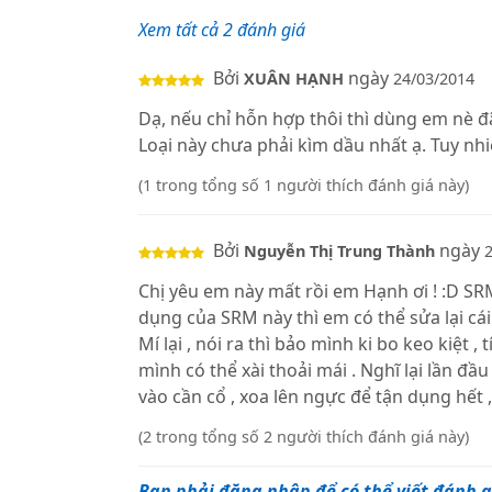
Xem tất cả 2 đánh giá
Bởi
ngày
XUÂN HẠNH
24/03/2014
Dạ, nếu chỉ hỗn hợp thôi thì dùng em nè đã
Loại này chưa phải kìm dầu nhất ạ. Tuy nh
(1 trong tổng số 1 người thích đánh giá này)
Bởi
ngày
Nguyễn Thị Trung Thành
Chị yêu em này mất rồi em Hạnh ơi ! :D SR
dụng của SRM này thì em có thể sửa lại cá
Mí lại , nói ra thì bảo mình ki bo keo kiệt
mình có thể xài thoải mái . Nghĩ lại lần đầu
vào cần cổ , xoa lên ngực để tận dụng hết
(2 trong tổng số 2 người thích đánh giá này)
Bạn phải đăng nhập để có thể viết đánh g