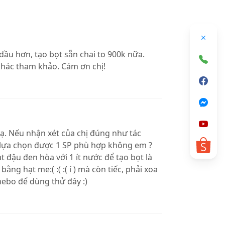
dầu hơn, tạo bọt sẵn chai to 900k nữa.
khác tham khảo. Cám ơn chị!
 ạ. Nếu nhận xét của chị đúng như tác
i lựa chọn được 1 SP phù hợp không em ?
t đậu đen hòa với 1 ít nước để tạo bọt là
ằng hạt me:( :( :( í ) mà còn tiếc, phải xoa
nebo để dùng thử đây :)