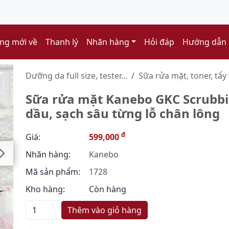
ng mới về
Thanh lý
Nhãn hàng
Hỏi đáp
Hướng dẫn
Dưỡng da full size, tester...
Sữa rửa mặt, toner, tẩy t
Sữa rửa mặt Kanebo GKC Scrubb
dầu, sạch sâu từng lỗ chân lông
đ
Giá:
599,000
Nhãn hàng:
Kanebo
Mã sản phẩm:
1728
Kho hàng:
Còn hàng
Thêm vào giỏ hàng