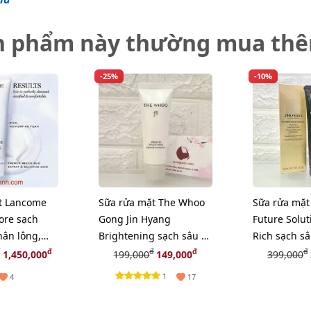
n phẩm này thường mua th
-25%
-10%
t Lancome
Sữa rửa mặt The Whoo
Sữa rửa mặt
Pore sạch
Gong Jin Hyang
Future Solut
hân lông,
Brightening sạch sâu và
Rich sạch s
25ml (New)
tươi sáng da, 40ml
lão hóa, 50m
đ
đ
đ
đ
1,450,000
199,000
149,000
399,000
1
4
17