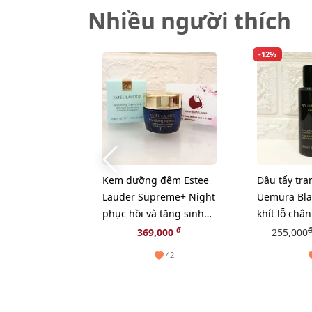
Nhiều người thích
-12%
Kem dưỡng đêm Estee
Dầu tẩy tra
Lauder Supreme+ Night
Uemura Blac
phục hồi và tăng sinh
khít lỗ chân
Collagen, 15ml (New)
bã nhờn - 
đ
đ
369,000
255,000
42