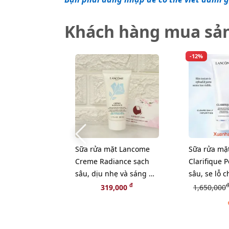
Khách hàng mua sả
-12%
Sữa rửa mặt Lancome
Sữa rửa mặ
Creme Radiance sạch
Clarifique 
sâu, dịu nhẹ và sáng da
sâu, se lỗ c
- 50ml (NEW)
sáng da - 1
đ
đ
319,000
1,650,000