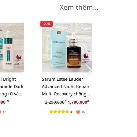
Xem thêm...
-20%
l Bright
Serum Estee Lauder
Cọ Coastal Sc
namide Dark
Advanced Night Repair
Flat Top Buff
ạng rỡ và
Multi-Recovery chống
phấn hoặc xo
ám, 30ml
lão hóa chuyên sâu,
chất.
đ
đ
đ
000
2,250,000
1,790,000
225,
50ml
4
37
36