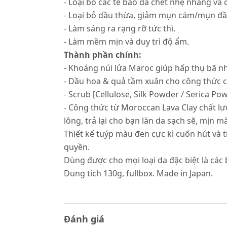
- Loại bỏ các tế bào da chết nhẹ nhàng và c
- Loại bỏ dầu thừa, giảm mụn cám/mụn đầ
- Làm sáng ra rạng rỡ tức thì.
- Làm mềm mịn và duy trì độ ẩm.
Thành phần chính:
- Khoáng núi lửa Maroc giúp hấp thụ bã nhờ
- Dầu hoa & quả tầm xuân cho công thức c
- Scrub [Cellulose, Silk Powder / Serica Po
- Công thức từ Moroccan Lava Clay chất lượ
lông, trả lại cho bạn làn da sạch sẽ, mịn 
Thiết kế tuýp màu đen cực kì cuốn hút và t
quyền.
Dùng được cho mọi loại da đặc biệt là cá
Dung tích 130g, fullbox. Made in Japan.
Đánh giá