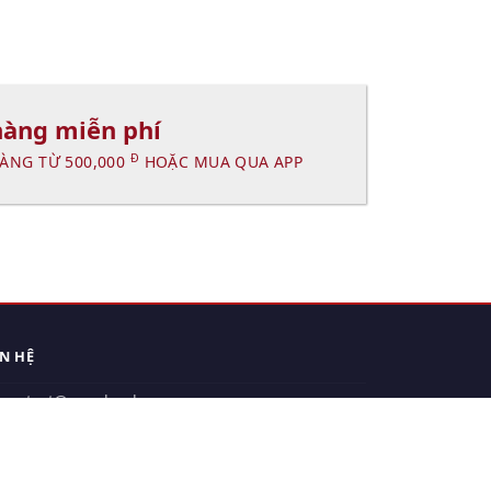
hàng miễn phí
Đ
ÀNG TỪ 500,000
HOẶC MUA QUA APP
ÊN HỆ
contact@xuanhanh.vn
914.533.910 - 0909.126.537