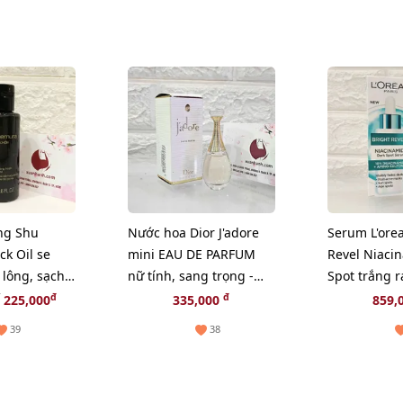
ng Shu
Nước hoa Dior J'adore
Serum L'orea
k Oil se
mini EAU DE PARFUM
Revel Niaci
 lông, sạch
nữ tính, sang trọng -
Spot trắng r
50ml
EDP, 5ml.
giảm sạm n
đ
đ
225,000
335,000
859,
(Hot)
39
38