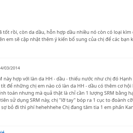
 tốt rồi, còn da dầu, hỗn hợp dầu nhiều nó còn có loại kìm 
iên em sẽ cập nhật thêm ý kiến bổ sung của chị để các bạn 
24/03/2014
M này hợp với làn da HH - dầu - thiếu nước như chị đó Hạnh
i tít để những chị em nào có làn da HH - dầu có thêm cơ hộ
 , tính toán nhưng mà quả thật là chỉ cần 1 lượng SRM bằng hạ
 tiên sử dụng SRM này, chị "lỡ tay" bóp ra 1 cục to đoành cỡ b
 , sợ bỏ đi thì phí hehehhehe Chị đang tăm tia 1 em phấn Ka
iá