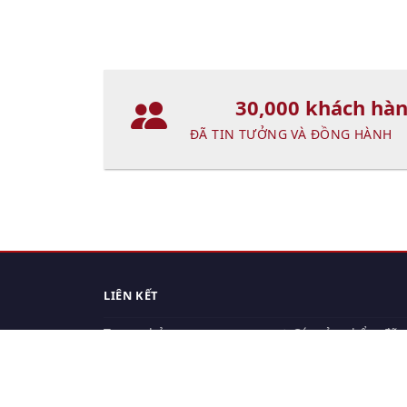
30,000 khách hà
ĐÃ TIN TƯỞNG VÀ ĐỒNG HÀNH
LIÊN KẾT
Trang chủ
Các sản phẩm đã
xem.
Cách thức chuyển hàng
Chính sách đổi trả