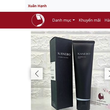
Xuân Hạnh
Danh mục
Khuyến mãi
Hà