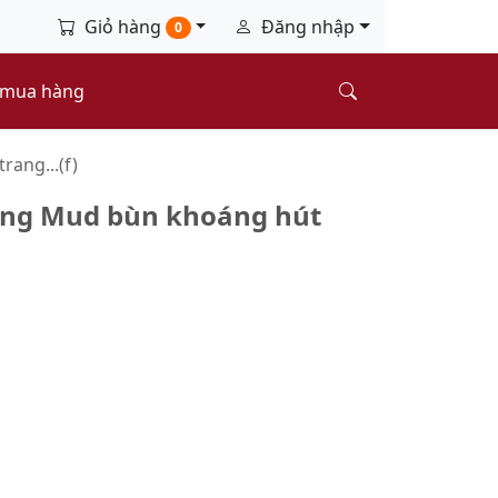
Giỏ hàng
Đăng nhập
0
 mua hàng
rang...(f)
ing Mud bùn khoáng hút