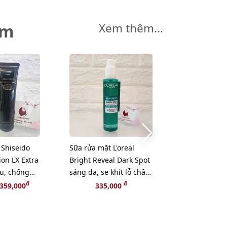
êm
Xem thêm...
 Shiseido
Sữa rửa mặt L'oreal
Tẩy tế bào c
ion LX Extra
Bright Reveal Dark Spot
GKC PowderW
âu, chống
sáng da, se khít lỗ chân
động sâu, kh
l
lông, 150ml
5 viên lẻ.
đ
đ
359,000
335,000
125,