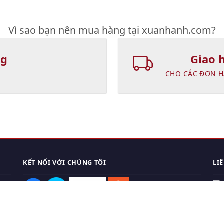
Vì sao bạn nên mua hàng tại xuanhanh.com?
ng
Giao 
CHO CÁC ĐƠN H
KẾT NỐI VỚI CHÚNG TÔI
LI
0
TẢI APP ĐIỆN THOẠI