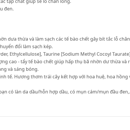
ác tạp chất giúp se lỗ chân lông.
u đen.
n dưa thừa và làm sạch các tế bào chết gây bít tắc lỗ chân
huyển đổi làm sạch kép.
wder, Ethylcellulose], Taurine [Sodium Methyl Cocoyl Taurate]
ng cao - tẩy tế bào chết giúp hấp thụ bã nhờn dư thừa và r
màng và sáng bóng.
inh tế. Hương thơm trái cây kết hợp với hoa huệ, hoa hồng 
c bạn có làn da dầu/hỗn hợp dầu, có mụn cám/mụn đầu đen,.