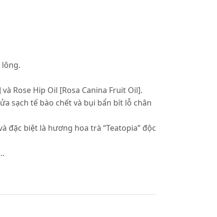
 lông.
 và Rose Hip Oil [Rosa Canina Fruit Oil].
ửa sạch tế bào chết và bụi bẩn bít lỗ chân
và đặc biệt là hương hoa trà “Teatopia” độc
..