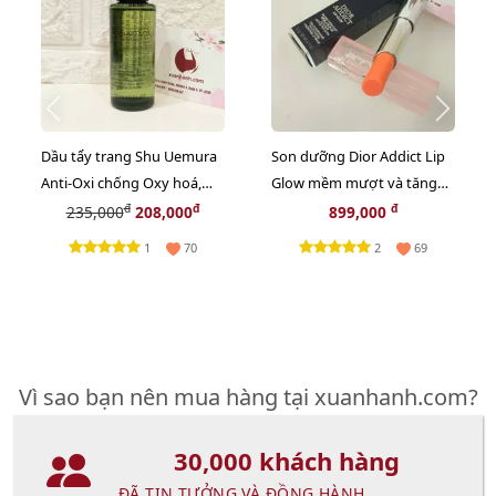
Dầu tẩy trang Shu Uemura
Son dưỡng Dior Addict Lip
Anti-Oxi chống Oxy hoá,
Glow mềm mượt và tăng
giảm xỉn màu da - 50ml
sắc môi, #004 Coral - cam tự
đ
đ
đ
235,000
208,000
899,000
nhiên (New)
1
2
70
69
Vì sao bạn nên mua hàng tại xuanhanh.com?
30,000 khách hàng
ĐÃ TIN TƯỞNG VÀ ĐỒNG HÀNH