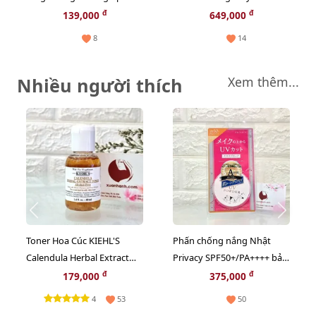
xương chắc khỏe, hàng nội
- tái tạo và bổ sung năng
đ
đ
139,000
649,000
địa Đức - 20 viên
lượng cho da, 15ml (New)
8
14
Nhiều người thích
Xem thêm...
Toner Hoa Cúc KIEHL'S
Phấn chống nắng Nhật
Calendula Herbal Extract
Privacy SPF50+/PA++++ bảo
cân bằng độ ẩm và sạch
vệ và thoáng mịn đẹp da
đ
đ
179,000
375,000
sâu - 40ml
(New)
4
53
50