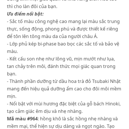
thì cho làn đôi của bạn.
Ưu điểm nổi bật:
- Sắc tố màu công nghệ cao mang lại màu sắc trung
thực, sống động, phong phú và được thiết kế riêng
để tôn lên tông màu da của người châu Á.
- Lớp phủ kép bi-phase bao bọc các sắc tố và bảo vệ
màu.
- Kết cấu son nhẹ như lông vũ, mịn mướt như lụa,
tan chảy trên môi, đánh thức mọi giác quan trong
bạn.
- Thành phần dưỡng từ dầu hoa trà đỏ Tsubaki Nhật
mang đến hiệu quả dưỡng ẩm cao cho đôi môi mềm
mịn.
- Nổi bật với mùi hương đặc biệt của gỗ bách Hinoki,
tạo cảm giác êm dịu và nhẹ nhàng.
Mã màu #964
: hồng khô là sắc hồng nhẹ nhàng và
mềm mại, thể hiện sự dịu dàng và ngọt ngào. Tạo