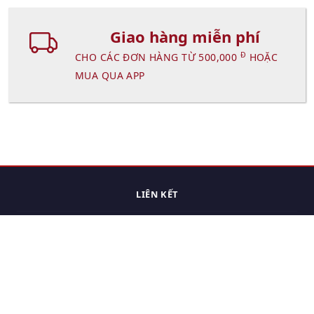
Giao hàng miễn phí
Đ
CHO CÁC ĐƠN HÀNG TỪ 500,000
HOẶC
MUA QUA APP
LIÊN KẾT
Trang chủ
Các sản phẩm đã xem.
Cách thức chuyển hàng
Chính sách đổi trả
Chính sách riêng tư
Điều khoản sử dụng