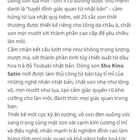
Dòng son lụa mới - son lì có dưỡng được Shu mệnh
danh là “tuyệt đỉnh giác quan từ nhật bản” – cảm
hứng từ lụa nhật quý hiếm, với 25 sắc son thời
thượng được thiết kế riêng cho tông da châu á, chất
son mịn mướt với thành phần cao cấp để yêu chiều
làn môi.
Cảm nhận kết cấu lướt nhẹ như không trọng lượng,
mượt mà, với thành phần tinh túy chiết xuất từ dầu
hoa trà đỏ Tsubaki nhật bản. Dòng son
Shu
Kinu
Satin
mới được làm thủ công từ bàn tay tỉ mỉ của
những nghệ nhân nhật bản, chất son nhẹ như lông
vũ, mịn mướt như lụa, tạo cảm giác quyến rũ khó
cưỡng cho làn môi, đánh thức mọi giác quan trong
bạn.
Thiết kế mới cực kỳ ấn tượng, vỏ son đen vuông vức
sang trọng cùng mặt son vát cạnh kim cương tỉ mỉ
và điệu nghệ, nhấn mạnh trải nghiệm đỉnh cao làm
bừng tỉnh mọi giác quan và khả năng biến hoá tức