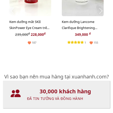
Kem dưỡng mắt SKII
Kem dưỡng Lancome
SkinPower Eye Cream trẻ
Clarifique Brightening
hóa và săn chắc da vùng
trắng sáng nâng tông, se
đ
đ
đ
239,000
228,000
349,000
mắt - 2.5g
mịn, 15ml
1
187
155
Vì sao bạn nên mua hàng tại xuanhanh.com?
30,000 khách hàng
ĐÃ TIN TƯỞNG VÀ ĐỒNG HÀNH