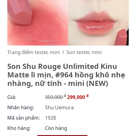
Trang điểm tester, mini
Son tester, mini
Son Shu Rouge Unlimited Kinu
Matte lì mịn, #964 hồng khô nhẹ
nhàng, nữ tính - mini (NEW)
đ
đ
Giá:
350,000
299,000
Nhãn hàng:
Shu Uemura
Mã sản phẩm:
1928
Kho hàng:
Còn hàng