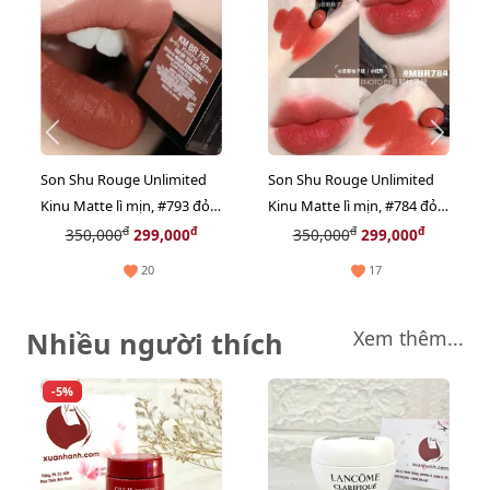
Son Shu Rouge Unlimited
Son Shu Rouge Unlimited
Kinu Matte lì mịn, #793 đỏ
Kinu Matte lì mịn, #784 đỏ
nâu Caramel thời thượng,
đất pha cam, tôn da - mini
đ
đ
đ
đ
350,000
299,000
350,000
299,000
mini
(NEW)
20
17
Nhiều người thích
Xem thêm...
-5%